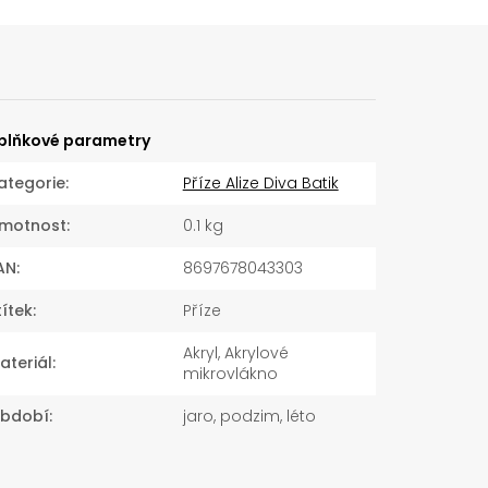
plňkové parametry
ategorie
:
Příze Alize Diva Batik
motnost
:
0.1 kg
AN
:
8697678043303
títek
:
Příze
Akryl, Akrylové
ateriál
:
mikrovlákno
bdobí
:
jaro, podzim, léto