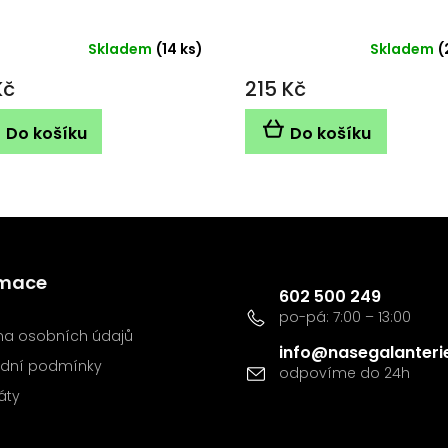
Skladem
(14 ks)
Skladem
(
Kč
215 Kč
Do košíku
Do košíku
Kontakt
rmace
602 500 249
a osobních údajů
info
@
nasegalanteri
dní podmínky
káty