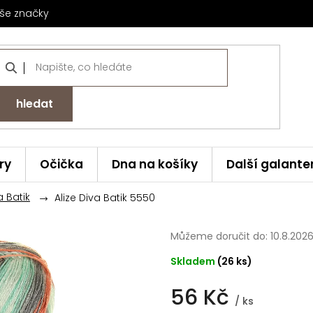
še značky
hledat
ry
Očička
Dna na košíky
Další galante
a Batik
Alize Diva Batik 5550
Můžeme doručit do:
10.8.202
Skladem
(26 ks)
56 Kč
/ ks