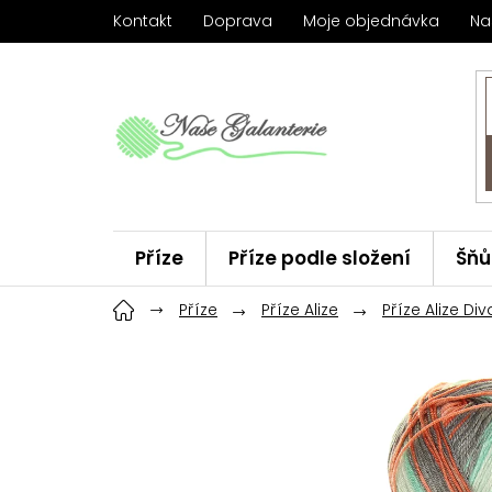
Přejít
Kontakt
Doprava
Moje objednávka
Na
na
obsah
Příze
Příze podle složení
Šňů
Háčky
Příze
ChiaoGoo
Příze Alize
Značky
Příze Alize Div