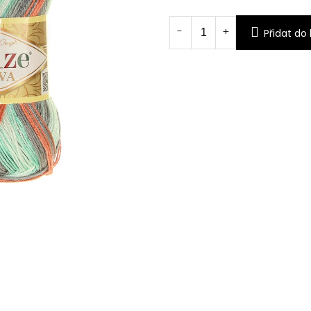
Měrná
cena:
Přidat do