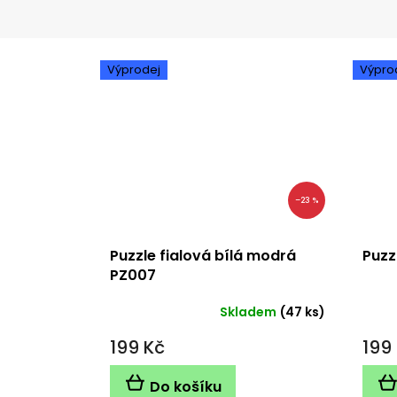
Výprodej
Výpro
–23 %
Puzzle fialová bílá modrá
Puzz
PZ007
Skladem
(47 ks)
199 Kč
199
Do košíku