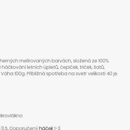
herných melírovaných barvách, složená ze 100%
háčkování letních úpletů, čepiček, triček, šatů,
ha 100g. Přibližná spotřeba na svetr velikosti 40 je
mikrovlákno
5-3,5, Doporučený
háček
1-3