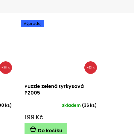
Výprodej
–38 %
–23 %
Puzzle zelená tyrkysová
PZ005
00 ks)
Skladem
(36 ks)
199 Kč
Do košíku