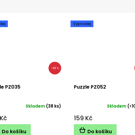
dej
Výprodej
–23 %
le PZ035
Puzzle PZ052
Skladem
(38 ks)
Skladem
(>1
 Kč
159 Kč
Do košíku
Do košíku