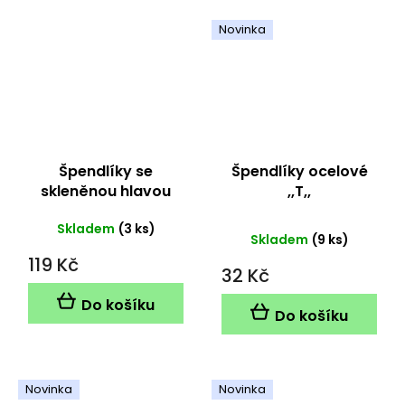
Novinka
Špendlíky se
Špendlíky ocelové
skleněnou hlavou
,,T,,
4,8 cm
Průměrné
Skladem
(3 ks)
Skladem
(9 ks)
hodnocení
119 Kč
produktu
32 Kč
je
5,0
Do košíku
z
Do košíku
5
hvězdiček.
Novinka
Novinka