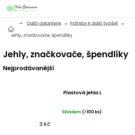
Přejít
na
obsah
Další galanterie
Potřeby k další tvorbě
Jehly, značkovače, špendlíky
Jehly, značkovače, špendlíky
Nejprodávanější
Plastová jehla L
Skladem
(>100 ks)
3 Kč