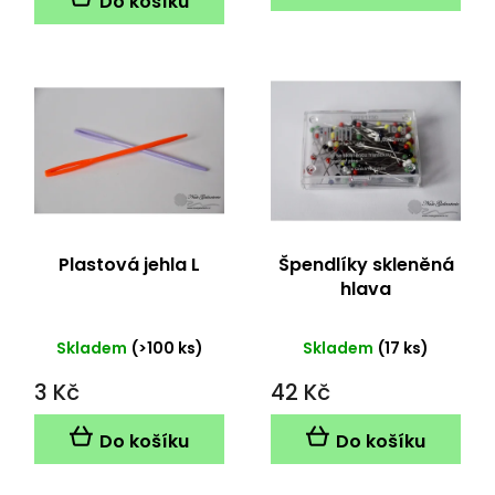
Do košíku
5
hvězdiček.
Plastová jehla L
Špendlíky skleněná
hlava
Skladem
(>100 ks)
Skladem
(17 ks)
3 Kč
42 Kč
Do košíku
Do košíku