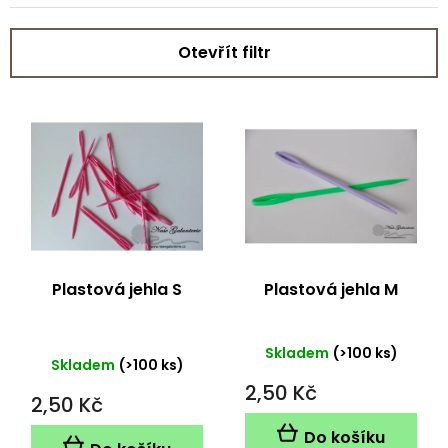
Otevřít filtr
V
ý
p
i
s
p
r
o
d
Plastová jehla S
Plastová jehla M
u
k
t
Průměrné
Skladem
(>100 ks)
Skladem
(>100 ks)
ů
hodnocení
2,50 Kč
produktu
2,50 Kč
je
5,0
Do košíku
z