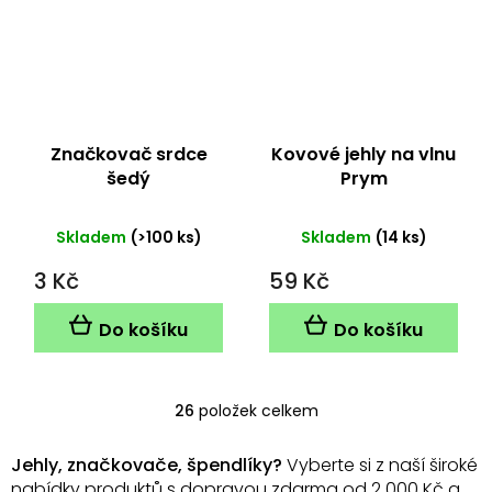
Značkovač srdce
Kovové jehly na vlnu
šedý
Prym
Skladem
(>100 ks)
Skladem
(14 ks)
3 Kč
59 Kč
Do košíku
Do košíku
26
položek celkem
O
v
l
Jehly, značkovače, špendlíky?
Vyberte si z naší široké
á
nabídky produktů s dopravou zdarma od 2 000 Kč a