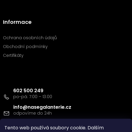
Informace
Ochrana osobních údajů
Obchodní podmínky
Certifikáty
Kontakt
602 500 249
info
@
nasegalanterie.cz
Doprava a platba
Tento web používá soubory cookie. Dalším