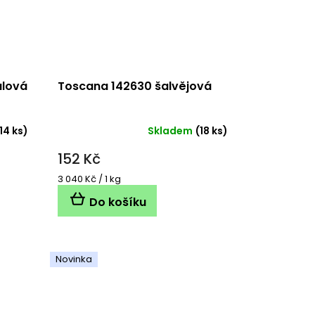
ulová
Toscana 142630 šalvějová
14 ks)
Skladem
(18 ks)
152 Kč
Měrná
3 040 Kč / 1 kg
cena:
Do košíku
Novinka