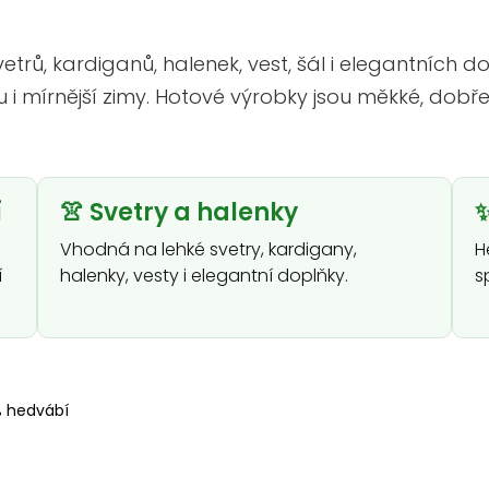
svetrů, kardiganů, halenek, vest, šál i elegantních
i mírnější zimy. Hotové výrobky jsou měkké, dobře 
í
👚 Svetry a halenky
✨
Vhodná na lehké svetry, kardigany,
H
í
halenky, vesty i elegantní doplňky.
s
% hedvábí