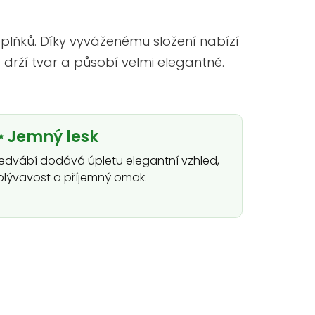
 doplňků. Díky vyváženému složení nabízí
drží tvar a působí velmi elegantně.
 Jemný lesk
edvábí dodává úpletu elegantní vzhled,
plývavost a příjemný omak.