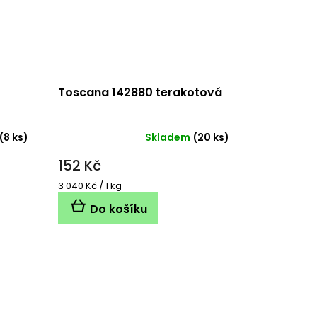
Toscana 142880 terakotová
(8 ks)
Skladem
(20 ks)
152 Kč
Měrná
3 040 Kč / 1 kg
cena:
Do košíku