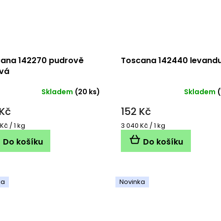
ana 142270 pudrově
Toscana 142440 levand
vá
Skladem
(20 ks)
Skladem
(
 Kč
152 Kč
á
Měrná
Kč / 1 kg
3 040 Kč / 1 kg
cena:
Do košíku
Do košíku
ka
Novinka