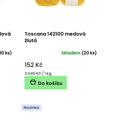
lová
Toscana 142100 medová
žlutá
10 ks)
Skladem
(20 ks)
152 Kč
Měrná
3 040 Kč / 1 kg
cena:
Do košíku
Novinka