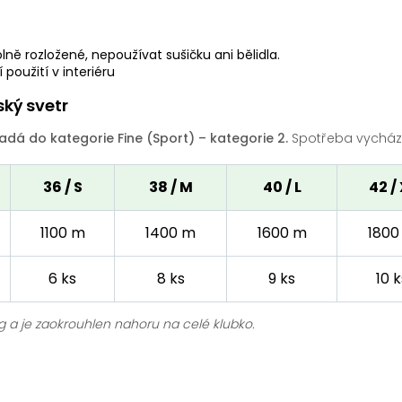
lně rozložené, nepoužívat sušičku ani bělidla.
použití v interiéru
ký svetr
dá do kategorie Fine (Sport) – kategorie 2.
Spotřeba vychází 
36 / S
38 / M
40 / L
42 /
1100 m
1400 m
1600 m
1800
6 ks
8 ks
9 ks
10 k
g a je zaokrouhlen nahoru na celé klubko.