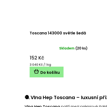
Toscana 143000 světle šedá
Skladem
(20 ks)
152 Kč
Měrná
3 040 Kč / 1 kg
cena:
Do košíku
🧶 Vlna Hep Toscana – luxusní pří
Vlna Hep Toscana
patří mezi prémiové itals