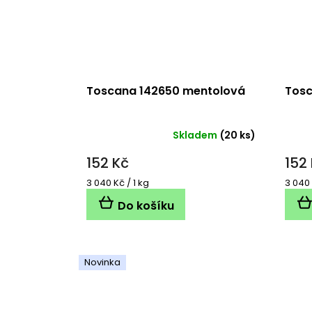
Toscana 142650 mentolová
Tosc
Skladem
(20 ks)
152 Kč
152
Měrná
Měrn
3 040 Kč / 1 kg
3 040 
cena:
cena:
Do košíku
Novinka