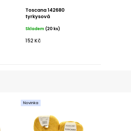
Toscana 142680
tyrkysová
Skladem
(20 ks)
152 Kč
Novinka