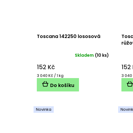
Toscana 142250 lososová
Tosc
růžo
Skladem
(10 ks)
152 Kč
152
Měrná
Měrn
3 040 Kč / 1 kg
3 040 
cena:
cena:
Do košíku
Novinka
Novin