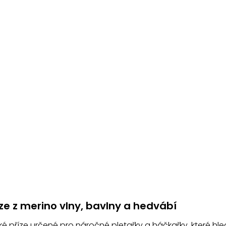
O
v
ze z merino vlny, bavlny a hedvábí
l
á
ké příze určené pro náročné pletařky a háčkařky, které hle