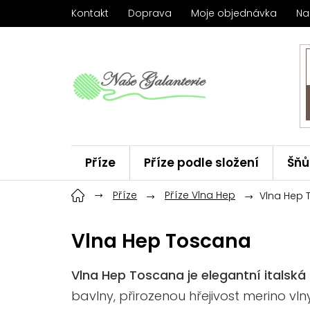
Přejít
Kontakt
Doprava
Moje objednávka
Na
na
obsah
Příze
Příze podle složení
Šňů
Háčky
Příze
ChiaoGoo
Příze Vlna Hep
Značky
Vlna Hep
Vlna Hep Toscana
Vlna Hep Toscana je elegantní italská
bavlny, přirozenou hřejivost merino v