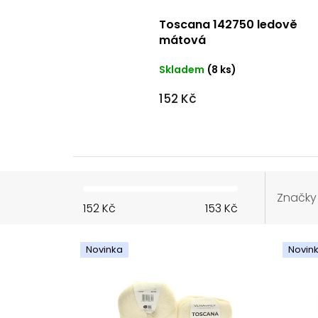
Toscana 142750 ledově
mátová
Skladem
(8 ks)
152 Kč
Značky
152
Kč
153
Kč
V
ý
Novinka
Novin
p
i
s
p