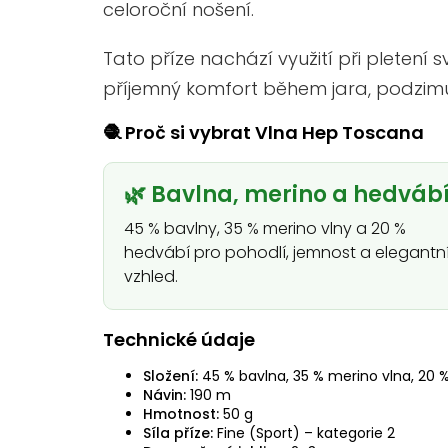
celoroční nošení.
Tato příze nachází využití při pletení 
příjemný komfort během jara, podzimu 
🧶 Proč si vybrat Vlna Hep Toscana
🌿 Bavlna, merino a hedváb
45 % bavlny, 35 % merino vlny a 20 %
hedvábí pro pohodlí, jemnost a elegantn
vzhled.
Technické údaje
Složení:
45 % bavlna, 35 % merino vlna, 20 
Návin:
190 m
Hmotnost:
50 g
Síla příze:
Fine (Sport) – kategorie 2