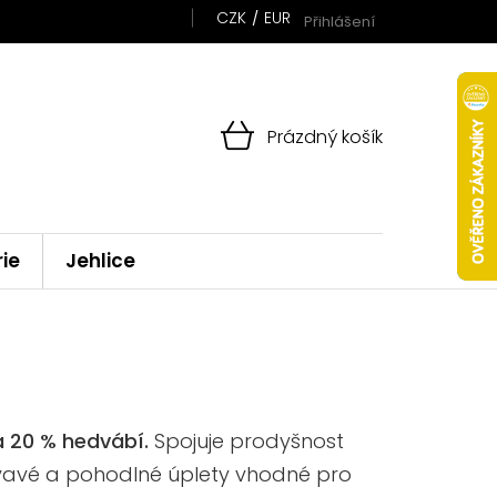
CZK
EUR
Přihlášení
NÁKUPNÍ
Prázdný košík
KOŠÍK
rie
Jehlice
a 20 % hedvábí.
Spojuje prodyšnost
lývavé a pohodlné úplety vhodné pro