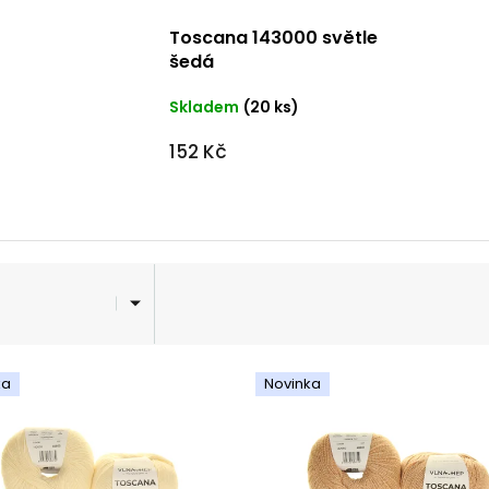
Toscana 143000 světle
šedá
Skladem
(20 ks)
152 Kč
ka
Novinka