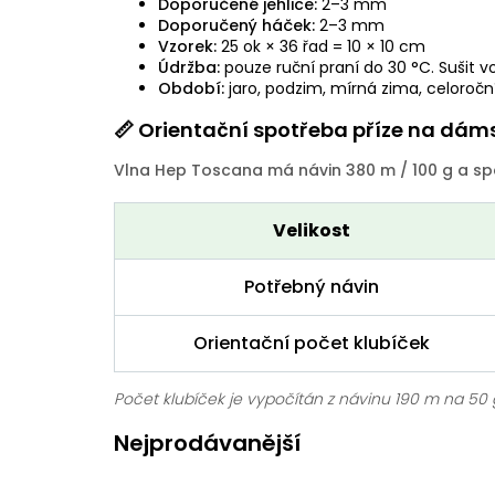
Doporučené jehlice:
2–3 mm
Doporučený háček:
2–3 mm
Vzorek:
25 ok × 36 řad = 10 × 10 cm
Údržba:
pouze ruční praní do 30 °C. Sušit vo
Období:
jaro, podzim, mírná zima, celoroční 
📏 Orientační spotřeba příze na dáms
Vlna Hep Toscana má návin 380 m / 100 g a spa
Velikost
Potřebný návin
Orientační počet klubíček
Počet klubíček je vypočítán z návinu 190 m na 50 
Nejprodávanější