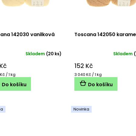
ana 142030 vanilková
Toscana 142050 karame
Skladem
(20 ks)
Skladem
(
 Kč
152 Kč
á
Měrná
Kč / 1 kg
3 040 Kč / 1 kg
cena:
Do košíku
Do košíku
ka
Novinka