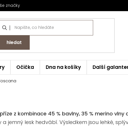
še značky
hledat
ry
Očička
Dna na košíky
Další galante
 Toscana
 příze z kombinace 45 % bavlny, 35 % merino vlny 
lny a jemný lesk hedvábí. Výsledkem jsou lehké, sp