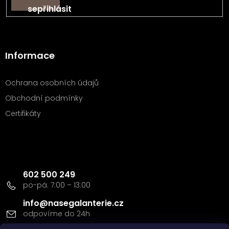
s
se
u
Informace
Ochrana osobních údajů
Obchodní podmínky
Certifikáty
Kontakt
602 500 249
info
@
nasegalanterie.cz