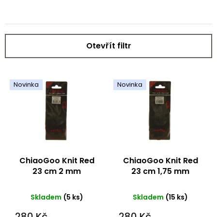
Otevřít filtr
V
ý
Novinka
Novinka
p
i
s
p
r
o
d
ChiaoGoo Knit Red
ChiaoGoo Knit Red
u
23 cm 2 mm
23 cm 1,75 mm
k
t
Skladem
(5 ks)
Skladem
(15 ks)
ů
280 Kč
280 Kč