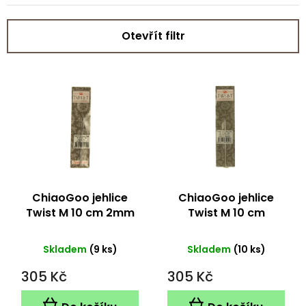
Otevřít filtr
V
ý
p
i
s
p
r
o
d
ChiaoGoo jehlice
ChiaoGoo jehlice
u
Twist M 10 cm 2mm
Twist M 10 cm
k
1.75mm
t
Skladem
(9 ks)
Skladem
(10 ks)
ů
305 Kč
305 Kč