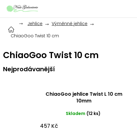
Přejít
na
obsah
Jehlice
Výměnné jehlice
ChiaoGoo Twist 10 cm
ChiaoGoo Twist 10 cm
Nejprodávanější
ChiaoGoo jehlice Twist L 10 cm
10mm
Skladem
(12 ks)
457 Kč