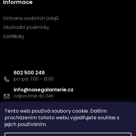
Informace
Ochrana osobních údajů
Obchodní podmínky
Certifikáty
Kontakt
602 500 249
info
@
nasegalanterie.cz
Doprava a platba
Tento web používá soubory cookie. Dalším
procházením tohoto webu vyjadřujete souhlas s
jejich používáním.