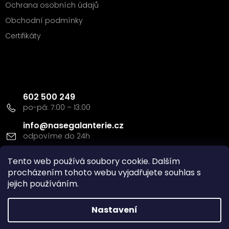
Ochrana osobních údajů
Obchodní podmínky
Certifikáty
Kontakt
602 500 249
info
@
nasegalanterie.cz
Doprava a platba
Tento web používá soubory cookie. Dalším
procházením tohoto webu vyjadřujete souhlas s
jejich používáním.
Nastavení
Vytvořil Shoptet