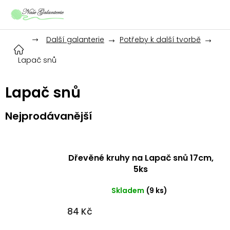
Přejít
na
obsah
Další galanterie
Potřeby k další tvorbě
Lapač snů
Lapač snů
Nejprodávanější
Dřevěné kruhy na Lapač snů 17cm,
5ks
Skladem
(9 ks)
84 Kč