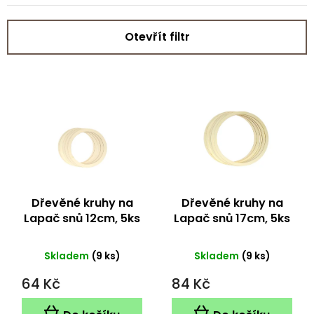
Otevřít filtr
V
ý
p
i
s
p
r
o
d
Dřevěné kruhy na
Dřevěné kruhy na
u
Lapač snů 12cm, 5ks
Lapač snů 17cm, 5ks
k
t
Skladem
(9 ks)
Skladem
(9 ks)
ů
64 Kč
84 Kč