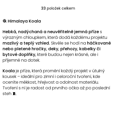
33
položek celkem
O
v
l
🧶
Himalaya Koala
á
d
Hebká, nadýchaná a neuvěřitelně jemná příze
s
a
výrazným chloupkem, která dodá každému projektu
c
mazlivý a teplý vzhled.
Skvěle se hodí na
háčkované
í
nebo pletené hračky, deky, přehozy, kabelky či
p
bytové doplňky,
které budou nejen krásné, ale i
r
v
příjemné na dotek.
k
y
Koala
je příze, která promění každý projekt v útulný
v
kousek – ideální pro zimní i celoroční tvoření, kde
ý
oceníte měkkost, hřejivost a odolnost materiálu.
p
Tvoření s ní je radost od prvního očka až po poslední
i
steh 🧵
s
u