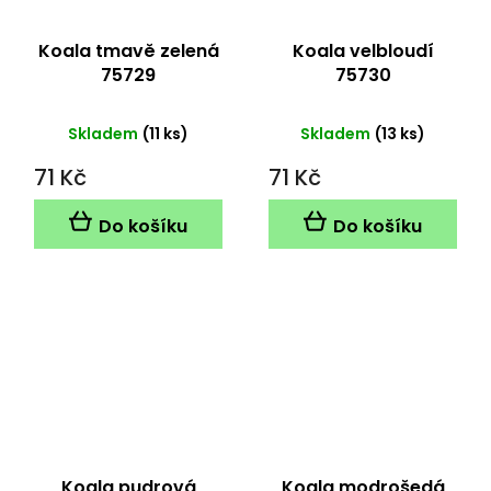
Koala tmavě zelená
Koala velbloudí
75729
75730
Skladem
(11 ks)
Skladem
(13 ks)
71 Kč
71 Kč
Do košíku
Do košíku
Koala pudrová
Koala modrošedá