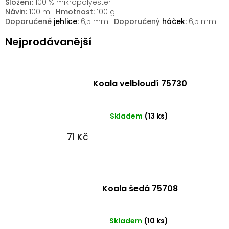
Složení:
100 % mikropolyester
Návin:
100 m |
Hmotnost:
100 g
Doporučené
jehlice
:
6,5 mm |
Doporučený
háček
:
6,5 mm
Nejprodávanější
Koala velbloudí 75730
Skladem
(13 ks)
71 Kč
Koala šedá 75708
Skladem
(10 ks)