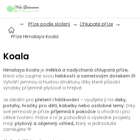
Přejít
na
obsah
Příze podle složení
Chlupaté příze
Příze Himalaya Koala
Koala
Himalaya Koala
je
měkká a nadýchaná chlupatá příze,
která vás zaujme svou
hebkostí a sametovým dotekem
🧸.
Vytváří jemnou a hustou strukturu, díky které působí
výrobky příjemně plyšově a hřejivě.
Je ideální pro
pletení i háčkování
– využijete ji na
deky,
potahy, hračky pro děti, kabelky nebo ozdobné lemy.
Díky
své jemnosti je příze
příjemná k pokožce
a vhodná i pro
citlivé tvoření. Práce s ní je pohodlná a výsledné projekty
mají
plyšový a objemný vzhled,
který si jednoduše
zamilujete 💛