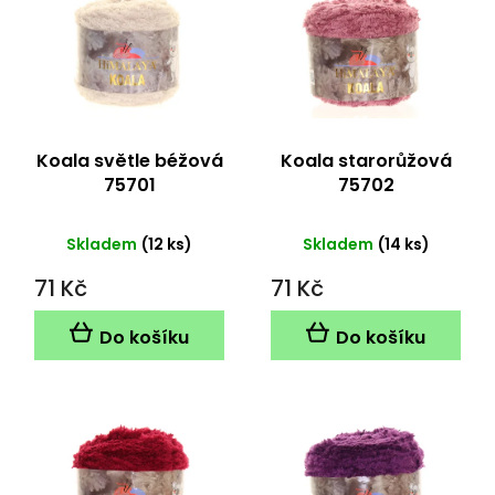
p
i
s
p
r
o
d
Koala světle béžová
Koala starorůžová
u
75701
75702
k
t
Skladem
(12 ks)
Skladem
(14 ks)
ů
71 Kč
71 Kč
Do košíku
Do košíku