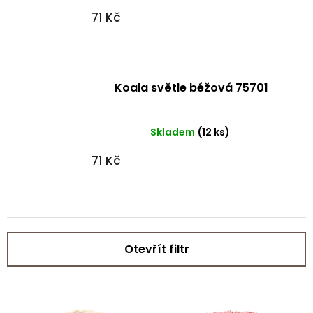
71 Kč
Koala světle béžová 75701
Skladem
(12 ks)
71 Kč
Otevřít filtr
V
ý