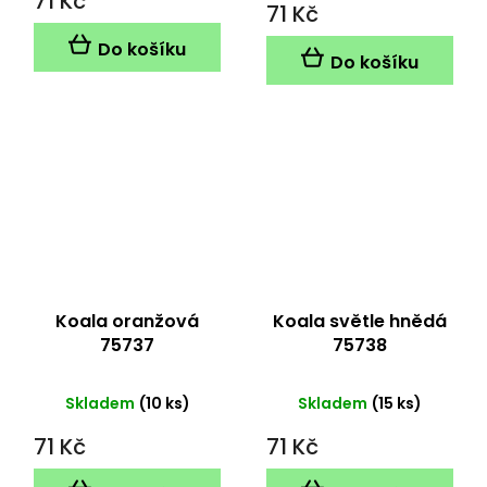
71 Kč
71 Kč
je
5,0
Do košíku
z
Do košíku
5
hvězdiček.
Koala oranžová
Koala světle hnědá
75737
75738
Skladem
(10 ks)
Skladem
(15 ks)
71 Kč
71 Kč