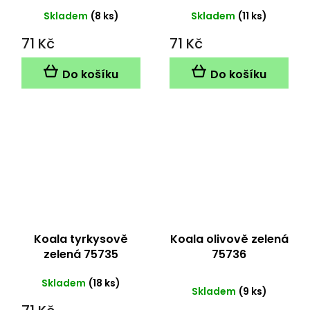
Skladem
(8 ks)
Skladem
(11 ks)
71 Kč
71 Kč
Do košíku
Do košíku
Koala tyrkysově
Koala olivově zelená
zelená 75735
75736
Průměrné
Skladem
(18 ks)
Skladem
(9 ks)
hodnocení
produktu