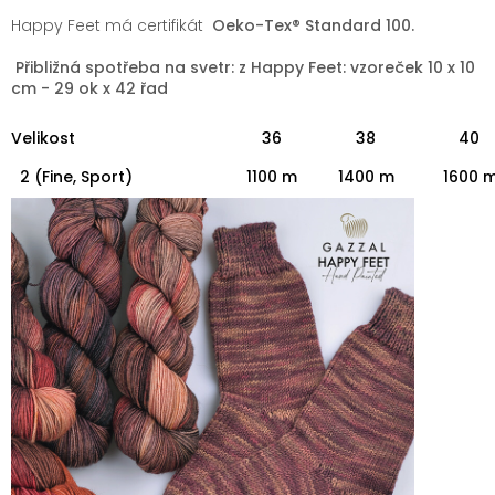
Happy Feet má certifikát
Oeko-Tex® Standard 100.
Přibližná spotřeba na svetr: z Happy Feet: vzoreček 10 x 10
cm - 29 ok x 42 řad
Velikost
36
38
40
2 (Fine, Sport)
1100 m
1400 m
1600 