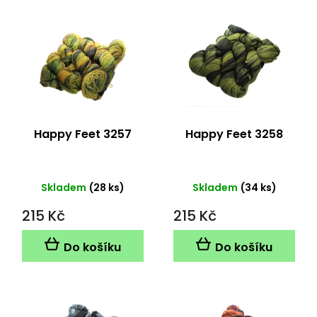
V
ý
p
i
s
p
r
o
d
Happy Feet 3257
Happy Feet 3258
u
k
t
Skladem
(28 ks)
Skladem
(34 ks)
ů
215 Kč
215 Kč
Do košíku
Do košíku