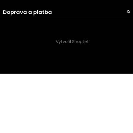
Doprava a platba
Vytvořil Shoptet
Copyright 2026
Naše Galanterie s.r.o
. Všechna práva
vyhrazena.