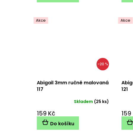
Akce
Akce
–20 %
Abigail 3mm ručně malovaná
Abig
117
121
Skladem
(25 ks)
159 Kč
159
Do košíku