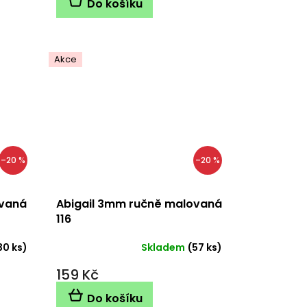
Do košíku
Akce
–20 %
–20 %
ovaná
Abigail 3mm ručně malovaná
116
30 ks)
Skladem
(57 ks)
159 Kč
Do košíku