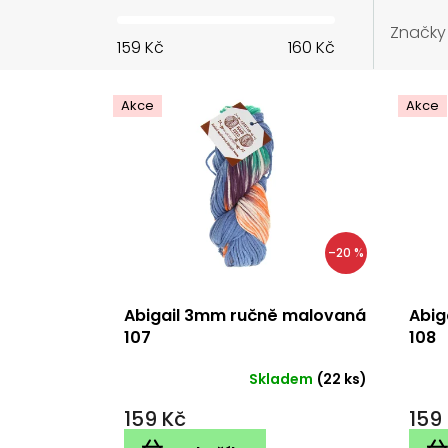
Značky
159
Kč
160
Kč
V
ý
Akce
Akce
p
i
s
p
r
o
d
–20 %
u
k
Abigail 3mm ručně malovaná
Abig
t
107
108
ů
Skladem
(22 ks)
159 Kč
159