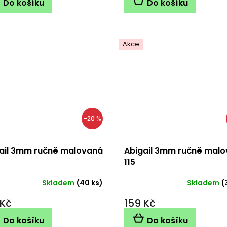
Do košíku
Do košíku
Akce
–20 %
ail 3mm ručně malovaná
Abigail 3mm ručně mal
115
Skladem
(40 ks)
Skladem
(
 Kč
159 Kč
Do košíku
Do košíku