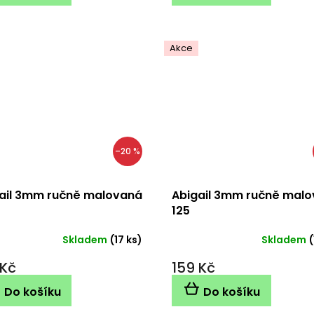
Akce
–20 %
ail 3mm ručně malovaná
Abigail 3mm ručně mal
125
Skladem
(17 ks)
Skladem
(
 Kč
159 Kč
Do košíku
Do košíku