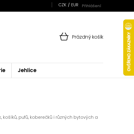
CZK
EUR
Přihlášení
NÁKUPNÍ
Prázdný košík
KOŠÍK
rie
Jehlice
, košíků, pufů, koberečků i různých bytových a