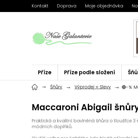
Přejít
Kontakt
Doprava
Moje objednávka
Na
na
obsah
Příze
Příze podle složení
Šňů
Háčky
Šňůry
ChiaoGoo
Výprodej ⭐ Slevy
Značky
🔴-％ M
Maccaroni Abigail šnů
Praktická a kvalitní bavlněná šňůra o tloušťce 3
módních doplňků.