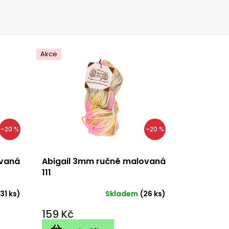
Akce
–20 %
–20 %
ovaná
Abigail 3mm ručně malovaná
111
(31 ks)
Skladem
(26 ks)
159 Kč