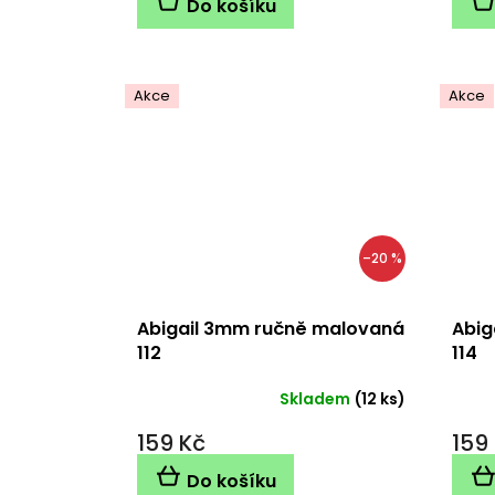
Do košíku
Akce
Akce
–20 %
Abigail 3mm ručně malovaná
Abig
112
114
Skladem
(12 ks)
159 Kč
159
Do košíku