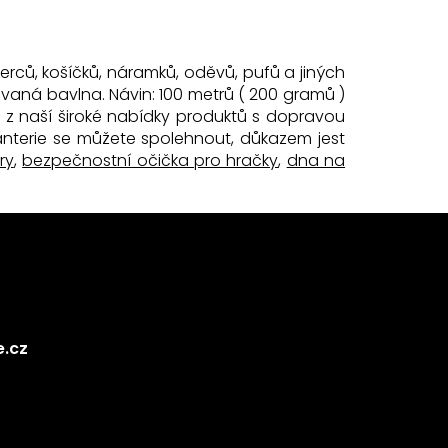
rců, košíčků, náramků, oděvů, pufů a jiných
ovaná bavlna. Návin: 100 metrů ( 200 gramů )
 z naší široké nabídky produktů s dopravou
nterie se můžete spolehnout, důkazem jest
ry
,
bezpečnostní očička pro hračky
,
dna na
e.cz