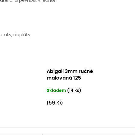
ateriál a pevnost v jednom.
áramky, doplňky
Abigail 3mm ručně
malovaná 125
Skladem
(14 ks)
159 Kč