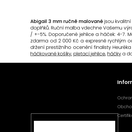
Abigail 3 mm ručně malované
jsou kvalitn
doplňků. Ruční malba vdechne Vašemu výrobku
/ +-5%. Doporučené jehlice a háček: 4-7.
zdarma od 2 000 Kč a expresně rychlým od
držení prestižního ocenění finalisty Heurék
háčkované košíky
,
pletací jehlice
,
háčky
a da
Z
á
Odebírat newsletter
p
Info
a
Vložte svůj e-mail a my vám
t
budeme zasílat informace o
í
nových produktech na našem
Ochran
e-shopu.
Obcho
Certifi
E-mail