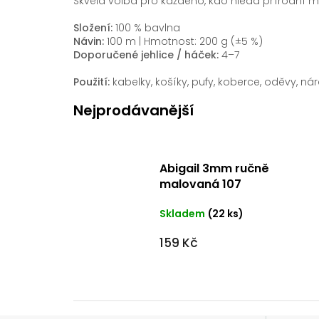
Skvělá volba pro každého, kdo hledá přírodní m
Složení:
100 % bavlna
Návin:
100 m | Hmotnost: 200 g (±5 %)
Doporučené jehlice / háček:
4–7
Použití:
kabelky, košíky, pufy, koberce, oděvy, n
Nejprodávanější
Abigail 3mm ručně
malovaná 107
Skladem
(22 ks)
159 Kč