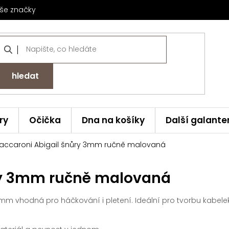
še značky
hledat
ry
Očička
Dna na košíky
Další galante
accaroni Abigail šnůry 3mm ručně malovaná
ry 3mm ručně malovaná
 mm vhodná pro háčkování i pletení. Ideální pro tvorbu kabelek