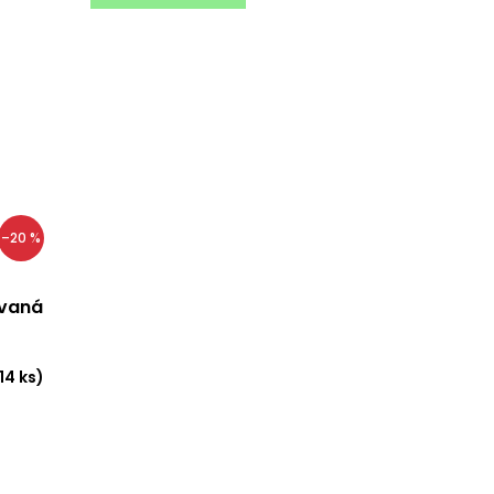
–20 %
ovaná
14 ks)