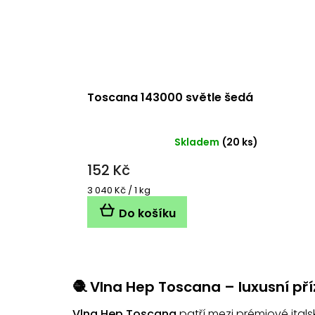
Toscana 143000 světle šedá
Skladem
(20 ks)
152 Kč
Měrná
3 040 Kč / 1 kg
cena:
Do košíku
🧶 Vlna Hep Toscana – luxusní pří
Vlna Hep Toscana
patří mezi prémiové itals