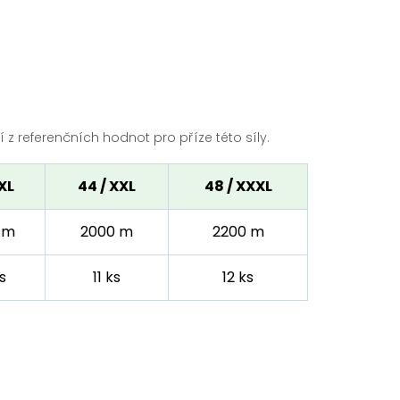
z referenčních hodnot pro příze této síly.
 XL
44 / XXL
48 / XXXL
 m
2000 m
2200 m
s
11 ks
12 ks