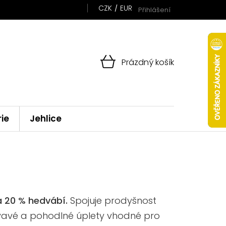
CZK
EUR
Přihlášení
NÁKUPNÍ
Prázdný košík
KOŠÍK
rie
Jehlice
a 20 % hedvábí.
Spojuje prodyšnost
lývavé a pohodlné úplety vhodné pro