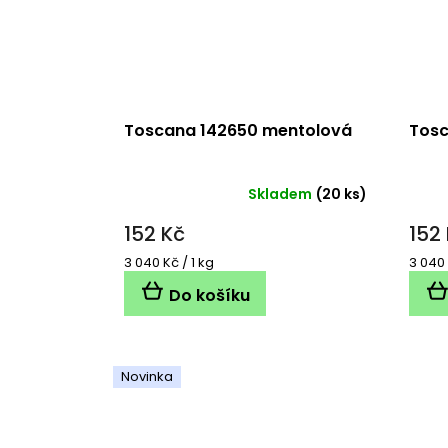
Toscana 142650 mentolová
Tosc
Skladem
(20 ks)
152 Kč
152
Měrná
Měrn
3 040 Kč / 1 kg
3 040 
cena:
cena:
Do košíku
Novinka