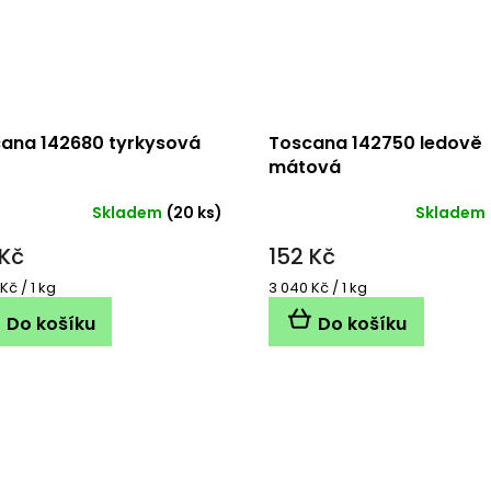
ana 142680 tyrkysová
Toscana 142750 ledově
mátová
Skladem
(20 ks)
Skladem
 Kč
152 Kč
á
Měrná
Kč / 1 kg
3 040 Kč / 1 kg
cena:
Do košíku
Do košíku