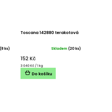
Toscana 142880 terakotová
(8 ks)
Skladem
(20 ks)
152 Kč
Měrná
3 040 Kč / 1 kg
cena:
Do košíku