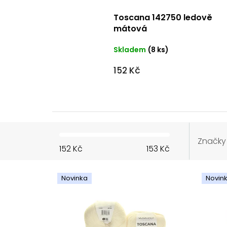
Toscana 142750 ledově
mátová
Skladem
(8 ks)
152 Kč
Značky
152
Kč
153
Kč
V
ý
Novinka
Novin
p
i
s
p