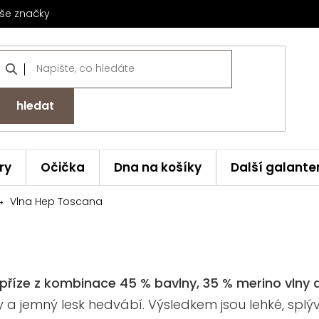
še značky
hledat
ry
Očička
Dna na košíky
Další galante
Vlna Hep Toscana
 příze z kombinace 45 % bavlny, 35 % merino vlny 
lny a jemný lesk hedvábí. Výsledkem jsou lehké, sp