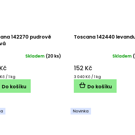
ana 142270 pudrově
Toscana 142440 levand
vá
Skladem
(20 ks)
Skladem
(
 Kč
152 Kč
á
Měrná
Kč / 1 kg
3 040 Kč / 1 kg
cena:
Do košíku
Do košíku
ka
Novinka