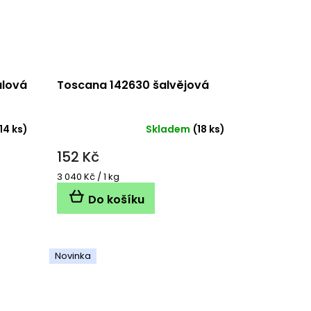
ulová
Toscana 142630 šalvějová
14 ks)
Skladem
(18 ks)
152 Kč
Měrná
3 040 Kč / 1 kg
cena:
Do košíku
Novinka