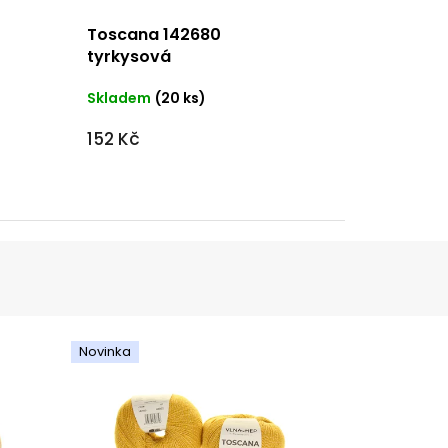
Toscana 142680
tyrkysová
Skladem
(20 ks)
152 Kč
Novinka