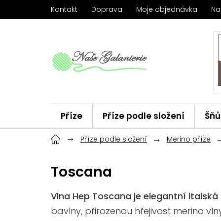
Přejít
Kontakt
Doprava
Moje objednávka
Na
na
obsah
Příze
Příze podle složení
Šňů
Háčky
Příze podle složení
ChiaoGoo
Merino příze
Značky
Toscana
Vlna Hep Toscana je elegantní italská
bavlny, přirozenou hřejivost merino v