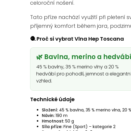
celoroční nošení.
Tato příze nachází využití při pletení 
příjemný komfort během jara, podzimu 
🧶 Proč si vybrat Vlna Hep Toscana
🌿 Bavlna, merino a hedváb
45 % bavlny, 35 % merino vlny a 20 %
hedvábí pro pohodlí, jemnost a elegantn
vzhled.
Technické údaje
Složení:
45 % bavlna, 35 % merino vlna, 20 
Návin:
190 m
Hmotnost:
50 g
Síla příze:
Fine (Sport) – kategorie 2