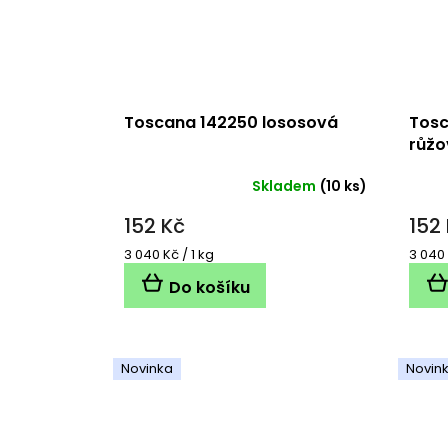
Toscana 142250 lososová
Tosc
růžo
Skladem
(10 ks)
152 Kč
152
Měrná
Měrn
3 040 Kč / 1 kg
3 040 
cena:
cena:
Do košíku
Novinka
Novin