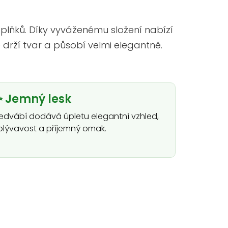
 doplňků. Díky vyváženému složení nabízí
drží tvar a působí velmi elegantně.
 Jemný lesk
edvábí dodává úpletu elegantní vzhled,
plývavost a příjemný omak.