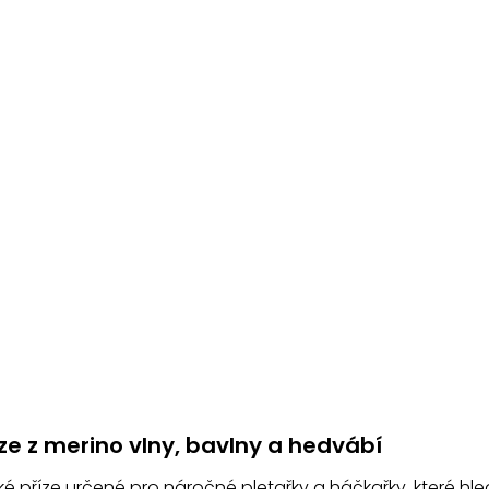
O
v
ze z merino vlny, bavlny a hedvábí
l
á
ké příze určené pro náročné pletařky a háčkařky, které hle