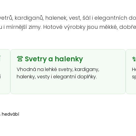
svetrů, kardiganů, halenek, vest, šál i elegantních
i mírnější zimy. Hotové výrobky jsou měkké, dobře 
í
👚 Svetry a halenky
✨
Vhodná na lehké svetry, kardigany,
H
í
halenky, vesty i elegantní doplňky.
s
% hedvábí