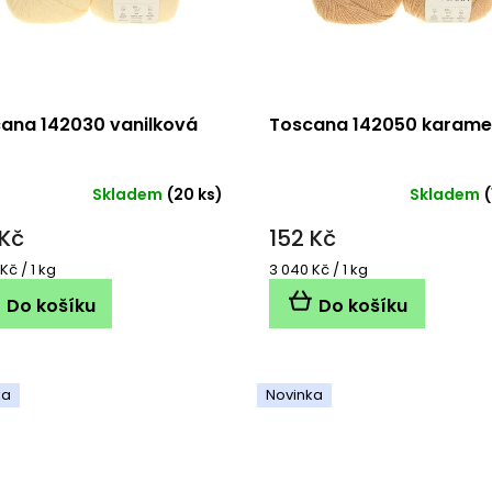
ana 142030 vanilková
Toscana 142050 karame
Skladem
(20 ks)
Skladem
(
 Kč
152 Kč
á
Měrná
Kč / 1 kg
3 040 Kč / 1 kg
cena:
Do košíku
Do košíku
ka
Novinka