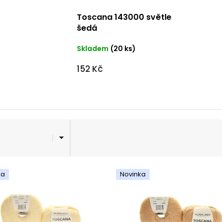
Toscana 143000 světle
šedá
Skladem
(20 ks)
152 Kč
ka
Novinka