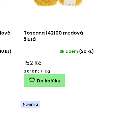
lová
Toscana 142100 medová
žlutá
10 ks)
Skladem
(20 ks)
152 Kč
Měrná
3 040 Kč / 1 kg
cena:
Do košíku
Novinka