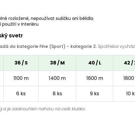
lně rozložené, nepoužívat sušičku ani bělidla.
použití v interiéru
ký svetr
dá do kategorie Fine (Sport) – kategorie 2.
Spotřeba vychází 
36 / S
38 / M
40 / L
42 /
1100 m
1400 m
1600 m
1800
6 ks
8 ks
9 ks
10 k
g a je zaokrouhlen nahoru na celé klubko.