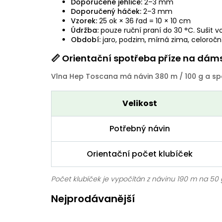
Doporučené jehlice:
2–3 mm
Doporučený háček:
2–3 mm
Vzorek:
25 ok × 36 řad = 10 × 10 cm
Údržba:
pouze ruční praní do 30 °C. Sušit vo
Období:
jaro, podzim, mírná zima, celoroční 
📏 Orientační spotřeba příze na dáms
Vlna Hep Toscana má návin 380 m / 100 g a spa
Velikost
Potřebný návin
Orientační počet klubíček
Počet klubíček je vypočítán z návinu 190 m na 50 
Nejprodávanější