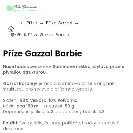
Přejít
na
obsah
Příze
Příze Gazzal
🔴-26 ％ Příze Gazzal Barbie
Příze Gazzal Barbie
Naše hodnocení:⭐️⭐️⭐️⭐️ Sametově měkká, stylová příze s
plynulou strukturou.
Gazzal Barbie
je jemná a sametová příze s originální
strukturou pro stylové a příjemné výrobky.
Složení
:
90% Viskóza, 10% Polyamid
Návin:
cca 150
m
| Hmotnost:
50 g.
Doporučené jehlice
:
č: 3
, doporučený háček:
č.2
.
Použití:
Svetry, šály, čelenky, polštáře, hračky a kreativní
dekorace.