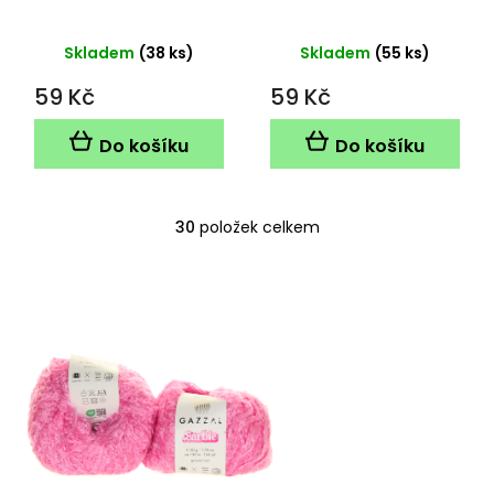
Skladem
(38 ks)
Skladem
(55 ks)
59 Kč
59 Kč
Do košíku
Do košíku
30
položek celkem
O
v
l
á
d
a
c
í
p
r
v
k
y