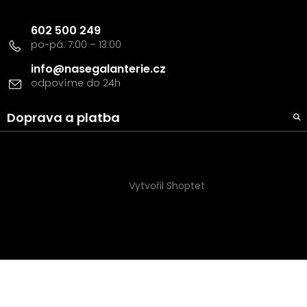
Kontakt
602 500 249
info
@
nasegalanterie.cz
Doprava a platba
Vytvořil Shoptet
Copyright 2026
Naše Galanterie s.r.o
. Všechna práva
vyhrazena.