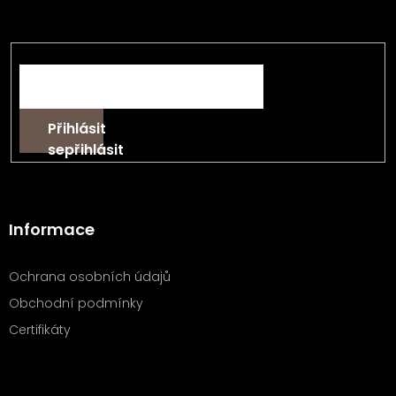
t
informace o nových produktech na našem e-shopu.
í
E-mail
Přihlásit
se
Informace
Ochrana osobních údajů
Obchodní podmínky
Certifikáty