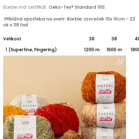
Barbie má certifikát
Oeko-Tex® Standard 100.
Přibližná spotřeba na svetr: Barbie: vzoreček 10x 10cm - 22
ok x 38 řad
Velikost
36
38
4
1 (Superfine, Fingering)
1200 m
1600 m
180