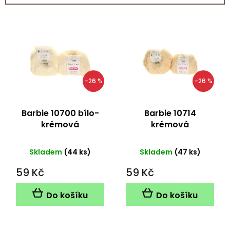
V
ý
p
i
s
p
–26 %
–26 %
r
o
d
Barbie 10700 bílo-
Barbie 10714
u
krémová
krémová
k
t
Skladem
(44 ks)
Skladem
(47 ks)
ů
59 Kč
59 Kč
Do košíku
Do košíku