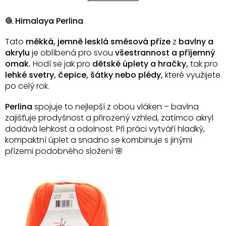
á
k
o
d
v
a
🧶
Himalaya Perlina
á
c
n
í
Tato
měkká, jemně lesklá směsová příze
z
bavlny a
í
p
akrylu
je oblíbená pro svou
všestrannost a příjemný
r
omak.
Hodí se jak pro
dětské úplety a hračky,
tak pro
v
lehké svetry, čepice, šátky nebo plédy,
které využijete
k
po celý rok.
y
v
ý
Perlina
spojuje to nejlepší z obou vláken – bavlna
p
zajišťuje prodyšnost a přirozený vzhled, zatímco akryl
i
dodává lehkost a odolnost. Při práci vytváří hladký,
s
kompaktní úplet a snadno se kombinuje s jinými
u
přízemi podobného složení 🌸