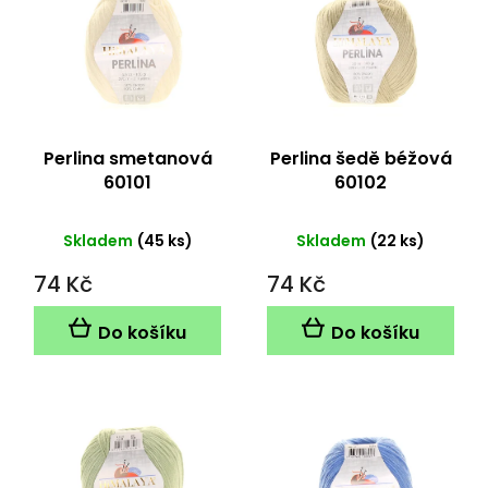
p
i
s
p
r
o
d
Perlina smetanová
Perlina šedě béžová
u
60101
60102
k
t
Skladem
(45 ks)
Skladem
(22 ks)
ů
74 Kč
74 Kč
Do košíku
Do košíku