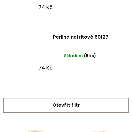
74 Kč
Perlina nefritová 60127
Skladem
(6 ks)
74 Kč
Otevřít filtr
V
ý