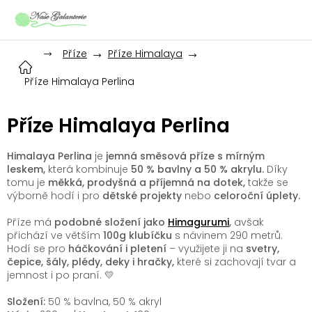
Přejít
na
obsah
Příze
Příze Himalaya
Příze Himalaya Perlina
Příze Himalaya Perlina
Himalaya Perlina
je
jemná směsová příze s mírným
leskem,
která kombinuje
50 % bavlny a 50 % akrylu.
Díky
tomu je
měkká, prodyšná a příjemná na dotek,
takže se
výborně hodí i pro
dětské projekty
nebo
celoroční úplety.
Příze má
podobné složení jako
Himagurumi
,
avšak
přichází ve větším
100g klubíčku
s návinem 290 metrů.
Hodí se pro
háčkování i pletení
– využijete ji na
svetry,
čepice, šály, plédy, deky i hračky,
které si zachovají tvar a
jemnost i po praní. 💛
Složení:
50 % bavlna, 50 % akryl