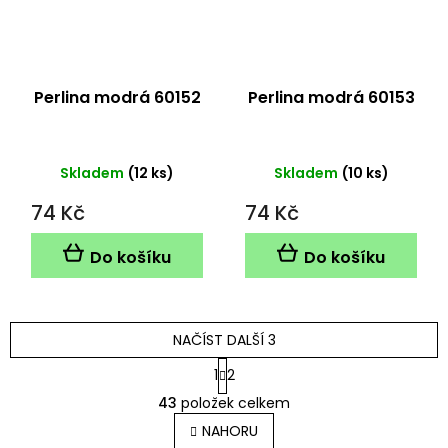
Perlina modrá 60152
Perlina modrá 60153
Skladem
(12 ks)
Skladem
(10 ks)
74 Kč
74 Kč
Do košíku
Do košíku
NAČÍST DALŠÍ 3
S
1
2
t
O
r
43
položek celkem
v
á
l
NAHORU
n