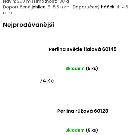
Návin:
290 m |
Hmotnost:
100 g
Doporučené
jehlice
:
5–5,5 mm |
Doporučený
háček
:
4–4,5
mm
Nejprodávanější
Perlina světle fialová 60145
Skladem
(5 ks)
74 Kč
Perlina růžová 60128
Skladem
(6 ks)