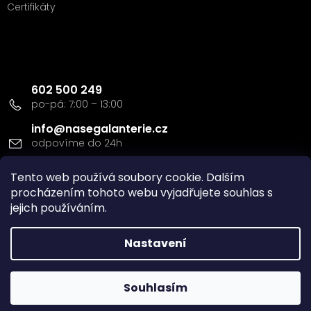
Certifikáty
Kontakt
602 500 249
info
@
nasegalanterie.cz
Doprava a platba
Tento web používá soubory cookie. Dalším
procházením tohoto webu vyjadřujete souhlas s
jejich používáním.
Nastavení
Vytvořil Shoptet
Souhlasím
Copyright 2026
Naše Galanterie s.r.o
. Všechna práva
vyhrazena.