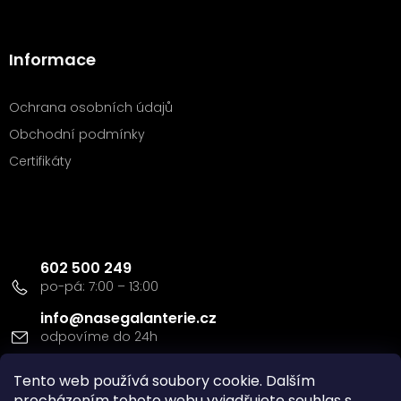
Informace
Ochrana osobních údajů
Obchodní podmínky
Certifikáty
Kontakt
602 500 249
info
@
nasegalanterie.cz
Doprava a platba
Tento web používá soubory cookie. Dalším
procházením tohoto webu vyjadřujete souhlas s