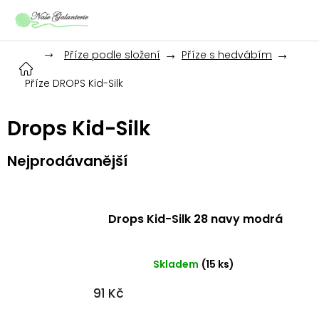
Přejít
na
obsah
Příze podle složení
Příze s hedvábím
Příze DROPS Kid-Silk
Drops Kid-Silk
Nejprodávanější
Drops Kid-Silk 28 navy modrá
Skladem
(15 ks)
91 Kč