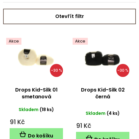
Otevřít filtr
V
ý
Akce
Akce
p
i
s
p
–30 %
–30 %
r
o
d
Drops Kid-Silk 01
Drops Kid-Silk 02
u
smetanová
černá
k
t
Průměrné
Skladem
(18 ks)
Skladem
(4 ks)
ů
hodnocení
91 Kč
produktu
91 Kč
je
5,0
Do košíku
z