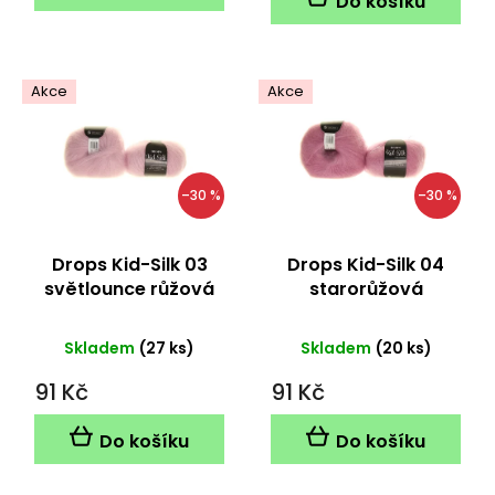
Do košíku
5
hvězdiček.
Akce
Akce
–30 %
–30 %
Drops Kid-Silk 03
Drops Kid-Silk 04
světlounce růžová
starorůžová
Skladem
(27 ks)
Skladem
(20 ks)
91 Kč
91 Kč
Do košíku
Do košíku