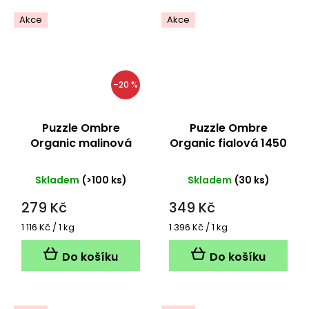
Akce
Akce
–20 %
Puzzle Ombre
Puzzle Ombre
Organic malinová
Organic fialová 1450
1450 metrů
metrů
Skladem
(>100 ks)
Skladem
(30 ks)
279 Kč
349 Kč
Měrná
Měrná
1 116 Kč / 1 kg
1 396 Kč / 1 kg
cena:
cena:
Do košíku
Do košíku