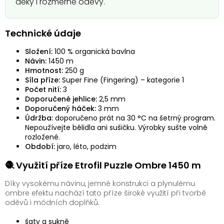
deky i rozměrné oděvy.
Technické údaje
Složení:
100 % organická bavlna
Návin:
1450 m
Hmotnost:
250 g
Síla příze:
Super Fine (Fingering) – kategorie 1
Počet nití:
3
Doporučené jehlice:
2,5 mm
Doporučený háček:
3 mm
Údržba:
doporučeno prát na 30 °C na šetrný program.
Nepoužívejte bělidla ani sušičku. Výrobky sušte volně
rozložené.
Období:
jaro, léto, podzim
🧶 Využití příze Etrofil Puzzle Ombre 1450 m
Díky vysokému návinu, jemné konstrukci a plynulému
ombre efektu nachází tato příze široké využití při tvorbě
oděvů i módních doplňků.
šaty a sukně