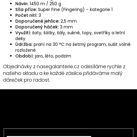
Návin:
1450 m / 250 g
Síla příze:
Super Fine (Fingering) – kategorie 1
Počet nití:
3
Doporučené jehlice:
2,5 mm
Doporučený háček:
3 mm
Využití:
šaty, šátky, šály, sukně, topy, svetříky a letní
deky
Údržba:
praní na 30 °C na šetrný program, sušit volně
rozložené
Období:
jaro, léto, podzim
Objednávky z nasegalanterie.cz odesíláme rychle z
našeho skladu a ke každé zásilce přidáváme malý
dáreček pro radost.
Z
á
Odebírat newsletter
p
a
Vložte svůj e-mail a my vám budeme zasílat
t
informace o nových produktech na našem e-shopu.
í
E-mail