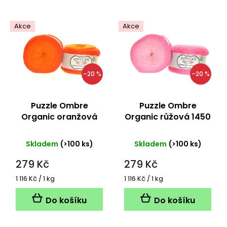
Akce
Akce
–20 %
–20 %
Puzzle Ombre
Puzzle Ombre
Organic oranžová
Organic růžová 1450
1450 metrů
metrů
Skladem
(>100 ks)
Skladem
(>100 ks)
279 Kč
279 Kč
Měrná
Měrná
1 116 Kč / 1 kg
1 116 Kč / 1 kg
cena:
cena:
Do košíku
Do košíku