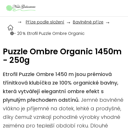
Přejít
na
obsah
Příze podle složení
Bavlněné příze
🔴- 20％ Etrofil Puzzle Ombre Organic
Puzzle Ombre Organic 1450m
- 250g
Etrofil Puzzle Ombre 1450 m jsou prémiová
třínitková klubíčka ze 100% organické bavlny,
která vytvářejí elegantní ombre efekt s
plynulým přechodem odstínů.
Jemné bavlněné
vlákno je příjemné na dotek, lehké a prodyšné,
díky čemuž vznikají pohodlné výrobky vhodné
zejména pro teplejší období roku. Dlouhé