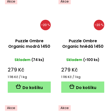
Akce
Akce
–20 %
–20 %
Puzzle Ombre
Puzzle Ombre
Organic modrá 1450
Organic hnědá 1450
metrů
metrů
Skladem
(74 ks)
Skladem
(>100 ks)
279 Kč
279 Kč
Měrná
Měrná
1 116 Kč / 1 kg
1 116 Kč / 1 kg
cena:
cena:
Do košíku
Do košíku
Akce
Akce