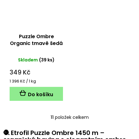
Puzzle Ombre
Organic tmavě šedá
1450 metrů
Skladem
(39 ks)
349 Kč
Měrná
1 396 Kč / 1 kg
cena:
Do košíku
11
položek celkem
O
v
l
🧶 Etrofil Puzzle Ombre 1450 m –
á