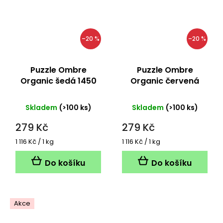
–20 %
–20 %
Puzzle Ombre
Puzzle Ombre
Organic šedá 1450
Organic červená
metrů
1450 metrů
Skladem
(>100 ks)
Skladem
(>100 ks)
279 Kč
279 Kč
Měrná
Měrná
1 116 Kč / 1 kg
1 116 Kč / 1 kg
cena:
cena:
Do košíku
Do košíku
Akce