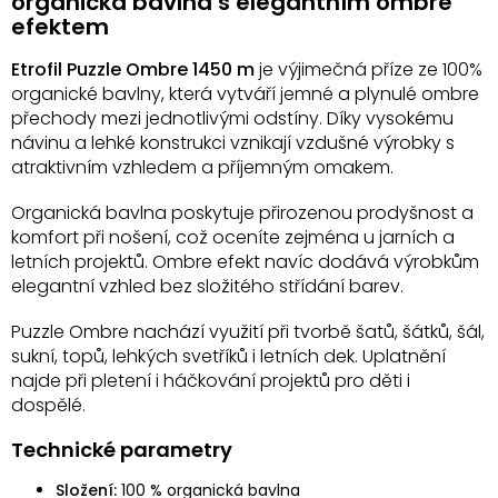
organická bavlna s elegantním ombre
d
efektem
a
c
Etrofil Puzzle Ombre 1450 m
je výjimečná příze ze 100%
í
organické bavlny, která vytváří jemné a plynulé ombre
p
přechody mezi jednotlivými odstíny. Díky vysokému
r
v
návinu a lehké konstrukci vznikají vzdušné výrobky s
k
atraktivním vzhledem a příjemným omakem.
y
v
Organická bavlna poskytuje přirozenou prodyšnost a
ý
komfort při nošení, což oceníte zejména u jarních a
p
letních projektů. Ombre efekt navíc dodává výrobkům
i
elegantní vzhled bez složitého střídání barev.
s
u
Puzzle Ombre nachází využití při tvorbě šatů, šátků, šál,
sukní, topů, lehkých svetříků i letních dek. Uplatnění
najde při pletení i háčkování projektů pro děti i
dospělé.
Technické parametry
Složení:
100 % organická bavlna