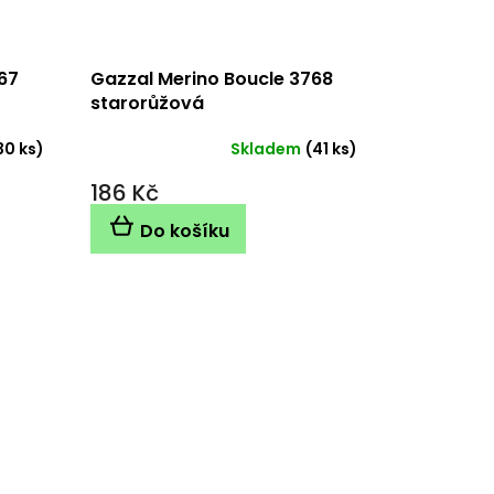
67
Gazzal Merino Boucle 3768
starorůžová
30 ks)
Skladem
(41 ks)
186 Kč
Do košíku