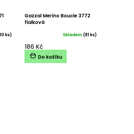
71
Gazzal Merino Boucle 3772
fialková
80 ks)
Skladem
(81 ks)
186 Kč
Do košíku