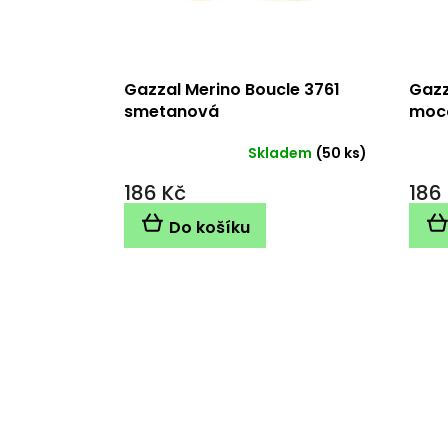
o
d
u
k
Gazzal Merino Boucle 3761
Gazz
t
smetanová
moc
ů
Skladem
(50 ks)
186 Kč
186
Do košíku