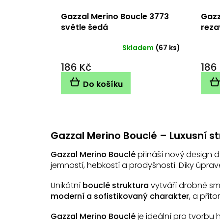
Gazzal Merino Boucle 3773
Gazz
světle šedá
reza
Skladem
(67 ks)
186 Kč
186
Do košíku
Gazzal Merino Bouclé – Luxusní s
Gazzal Merino Bouclé
přináší nový design d
jemností, hebkostí a prodyšností. Díky úpra
Unikátní
bouclé struktura
vytváří drobné smy
moderní a sofistikovaný charakter
, a při
Gazzal Merino Bouclé
je ideální pro tvorbu h