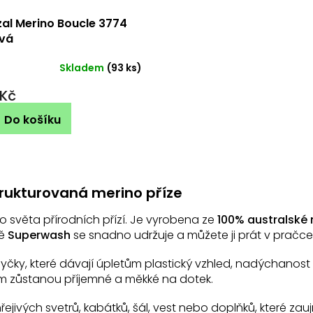
al Merino Boucle 3774
vá
Skladem
(93 ks)
 Kč
Do košíku
O
v
trukturovaná merino příze
l
á
o světa přírodních přízí. Je vyrobena ze
100% australské 
d
vě
Superwash
se snadno udržuje a můžete ji prát v pračce 
a
c
í
čky, které dávají úpletům plastický vzhled, nadýchanost a
p
tom zůstanou příjemné a měkké na dotek.
r
v
řejivých svetrů, kabátků, šál, vest nebo doplňků, které zaujm