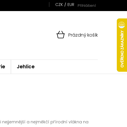
CZK
EUR
Přihlášení
NÁKUPNÍ
Prázdný košík
KOŠÍK
rie
Jehlice
zi nejjemnější a nejměkčí přírodní vlákna na