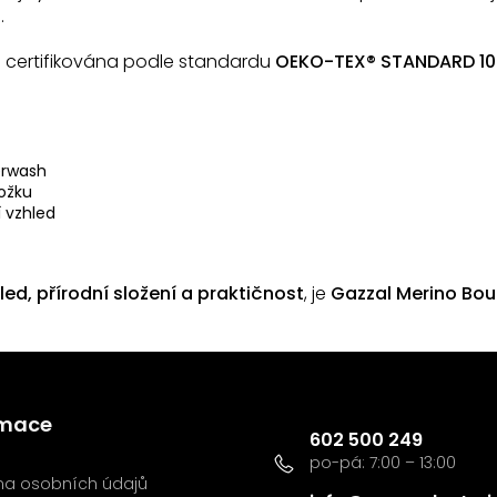
k
.
y
v
e certifikována podle standardu
OEKO-TEX® STANDARD 10
ý
p
i
s
u
erwash
ožku
í vzhled
led, přírodní složení a praktičnost
, je
Gazzal Merino Bou
Kontakt
rmace
602 500 249
a osobních údajů