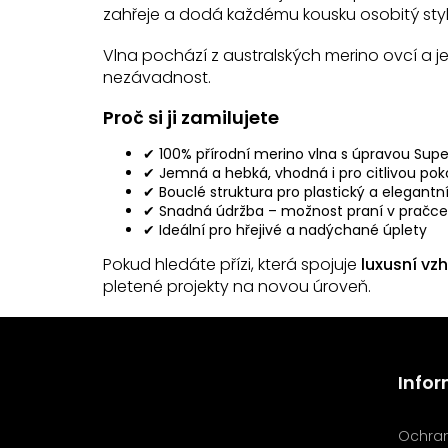
zahřeje a dodá každému kousku osobitý styl
Vlna pochází z australských merino ovcí a j
nezávadnost.
Proč si ji zamilujete
✔ 100% přírodní merino vlna s úpravou Sup
✔ Jemná a hebká, vhodná i pro citlivou pok
✔ Bouclé struktura pro plastický a elegantn
✔ Snadná údržba – možnost praní v pračce
✔ Ideální pro hřejivé a nadýchané úplety
Pokud hledáte přízi, která spojuje
luxusní vzh
pletené projekty na novou úroveň.
Z
á
Odebírat newsletter
p
Info
a
Vložte svůj e-mail a my vám
t
budeme zasílat informace o
í
nových produktech na našem
Ochran