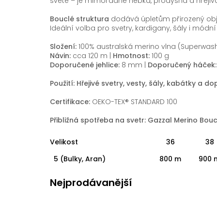
světě – je mimořádně hebká, prodyšná a hřejivá,
Bouclé struktura
dodává úpletům přirozený obj
Ideální volba pro svetry, kardigany, šály i módn
Složení:
100% australská merino vlna (Superwas
Návin:
cca 120 m |
Hmotnost:
100 g
Doporučené jehlice:
8 mm |
Doporučený háček:
Použití: Hřejivé svetry, vesty, šály, kabátky a
Certifikace:
OEKO-TEX® STANDARD 100
Přibližná spotřeba na svetr: Gazzal Merino Boucl
Velikost
36
38
5 (Bulky, Aran)
800 m
900 
Nejprodávanější