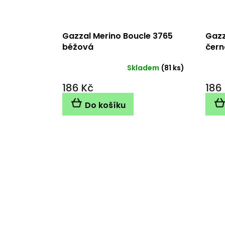
Gazzal Merino Boucle 3765
Gazz
béžová
čern
Skladem
(81 ks)
186 Kč
186
Do košíku