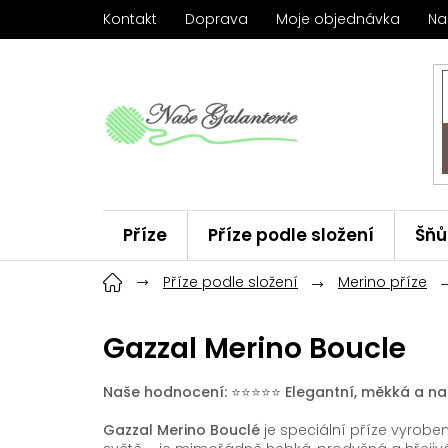
Přejít
Kontakt
Doprava
Moje objednávka
Na
na
obsah
Příze
Příze podle složení
Šňů
Háčky
Příze podle složení
ChiaoGoo
Merino příze
Značky
Gazzal Merino Boucle
Naše hodnocení:
⭐️⭐️⭐️⭐️⭐️
Elegantní, měkká a na
Gazzal Merino Bouclé
je speciální příze vyrobe