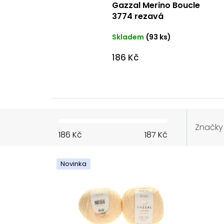
Gazzal Merino Boucle
3774 rezavá
Skladem
(93 ks)
186 Kč
Značky
186
Kč
187
Kč
V
ý
Novinka
p
i
s
p
r