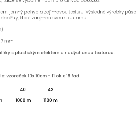
 takže se výborně hodí i pro citlivou pokožku.
em, jemný pohyb a zajímavou texturu. Výsledné výrobky půs
í doplňky, které zaujmou svou strukturou.
h)
7 mm
 doplňky s plastickým efektem a nadýchanou texturou.
e: vzoreček 10x 10cm - 11 ok x 18 řad
40
42
m
1000 m
1100 m