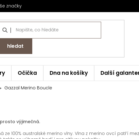
še značky
hledat
ry
Očička
Dna na košíky
Další galante
Gazzal Merino Boucle
prosto výjimečná.
ná ze 100% australské merino vlny. Vlna z merino ovcí patří me