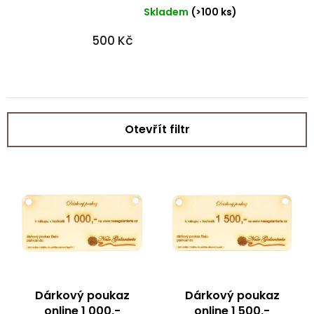
Skladem
(>100 ks)
500 Kč
Otevřít filtr
V
ý
p
i
s
p
r
o
d
Dárkový poukaz
Dárkový poukaz
u
online 1 000,-
online 1 500,-