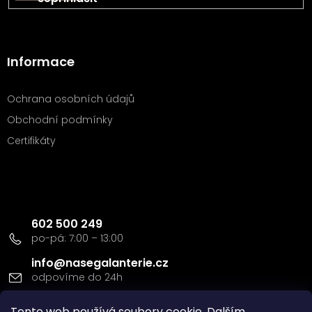
p
i
s
u
Informace
Ochrana osobních údajů
Obchodní podmínky
Certifikáty
Kontakt
602 500 249
info
@
nasegalanterie.cz
Tento web používá soubory cookie. Dalším