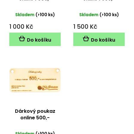
k
t
Skladem
(>100 ks)
Skladem
(>100 ks)
ů
1 000 Kč
1 500 Kč
Do košíku
Do košíku
Dárkový poukaz
online 500,-
Skladem
(>100 ks)