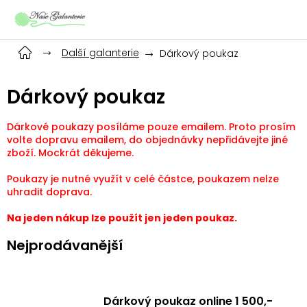
Přejít
na
obsah
Další galanterie
Dárkový poukaz
Dárkový poukaz
Dárkové poukazy posíláme pouze emailem. Proto prosím
volte dopravu emailem, do objednávky nepřidávejte jiné
zboží. Mockrát děkujeme.
Poukazy je nutné využít v celé částce, poukazem nelze
uhradit doprava.
Na jeden nákup lze použít jen jeden poukaz.
Nejprodávanější
Dárkový poukaz online 1 500,-