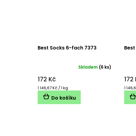
Best Socks 6-fach 7373
Best
Skladem
(6 ks)
172 Kč
172
Měrná
Měrn
1 146,67 Kč / 1 kg
1 146,6
cena:
cena:
Do košíku