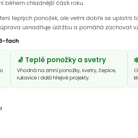
 během chladnější části roku.
tení teplých ponožek, ale velmi dobře se uplatní ta
h úprava usnadňuje údržbu a pomáhá zachovat vz
 6-fach
🧦 Teplé ponožky a svetry
❄
ro
Vhodná na zimní ponožky, svetry, čepice,
O
rukavice i další hřejivé projekty.
k
d