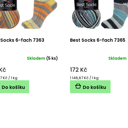
 Socks 6-fach 7363
Best Socks 6-fach 7365
Skladem
(5 ks)
Skladem
 Kč
172 Kč
á
Měrná
7 Kč / 1 kg
1 146,67 Kč / 1 kg
cena:
Do košíku
Do košíku