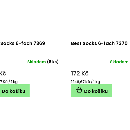
 Socks 6-fach 7369
Best Socks 6-fach 7370
Skladem
(8 ks)
Skladem
 Kč
172 Kč
á
Měrná
7 Kč / 1 kg
1 146,67 Kč / 1 kg
cena:
Do košíku
Do košíku