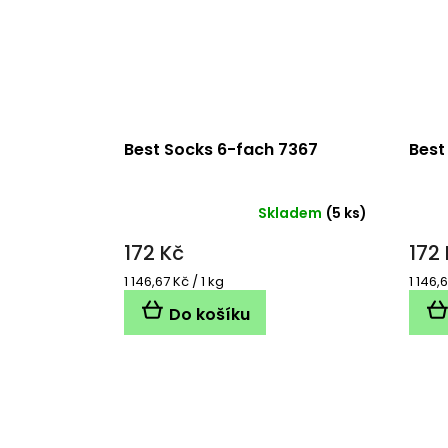
Best Socks 6-fach 7367
Best
Skladem
(5 ks)
172 Kč
172
Měrná
Měrn
1 146,67 Kč / 1 kg
1 146,6
cena:
cena:
Do košíku