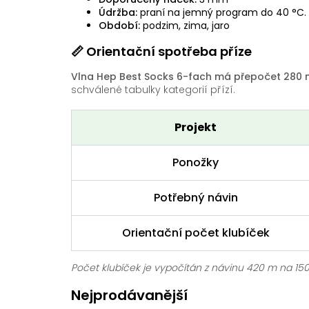
Údržba:
praní na jemný program do 40 °C. Ne
Období:
podzim, zima, jaro
📏 Orientační spotřeba příze
Vlna Hep Best Socks 6-fach má přepočet 280 m 
schválené tabulky kategorií přízí.
Projekt
Ponožky
Potřebný návin
Orientační počet klubíček
Počet klubíček je vypočítán z návinu 420 m na 150 
Nejprodávanější