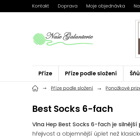
Přejít
Kontakt
Doprava
Moje objednávka
Na
na
obsah
Příze
Příze podle složení
Šňů
Háčky
Příze podle složení
ChiaoGoo
Ponožkové priz
Značky
Best Socks 6-fach
Vlna Hep Best Socks 6-fach je silněj
hřejivost a objemnější úplet než klasi