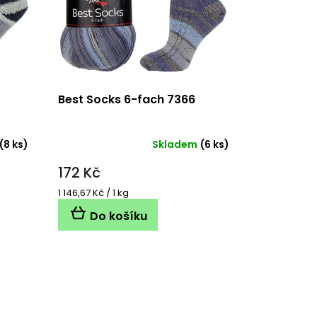
Best Socks 6-fach 7366
(8 ks)
Skladem
(6 ks)
172 Kč
Měrná
1 146,67 Kč / 1 kg
cena:
Do košíku