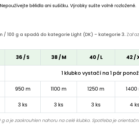
používejte bělidla ani sušičku. Výrobky sušte volně rozložené.
/ 100 g a spadá do kategorie Light (DK) – kategorie 3.
Zařaz
36 / S
38 / M
40 / L
42 / 
1 klubko vystačí na 1 pár ponož
950 m
1100 m
1250 m
1400
3 ks
3 ks
3 ks
4 k
g a je zaokrouhlen nahoru na celé klubko. Spotřeba je orientační 