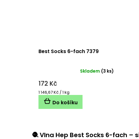
Best Socks 6-fach 7379
Skladem
(3 ks)
172 Kč
Měrná
1 146,67 Kč / 1 kg
cena:
Do košíku
🧶 Vlna Hep Best Socks 6-fach – si