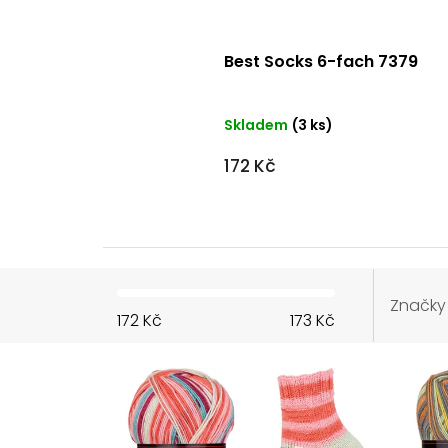
Best Socks 6-fach 7379
Skladem
(3 ks)
172 Kč
Značky
172
Kč
173
Kč
V
ý
p
i
s