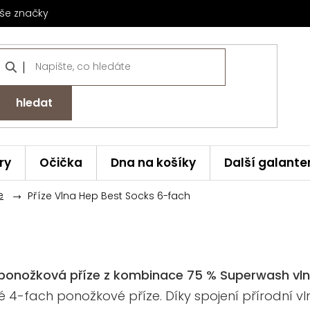
še značky
hledat
ry
Očička
Dna na košíky
Další galante
e
Příze Vlna Hep Best Socks 6-fach
ší ponožková příze z kombinace 75 % Superwash vl
cké 4-fach ponožkové příze. Díky spojení přírodní v