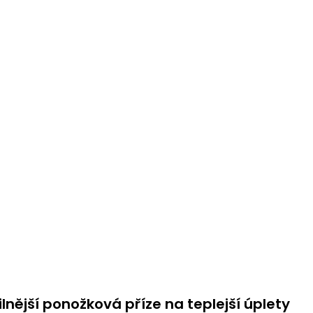
O
v
lnější ponožková příze na teplejší úplety
l