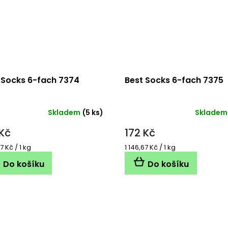
 Socks 6-fach 7374
Best Socks 6-fach 7375
Skladem
(5 ks)
Skladem
 Kč
172 Kč
á
Měrná
7 Kč / 1 kg
1 146,67 Kč / 1 kg
cena:
Do košíku
Do košíku