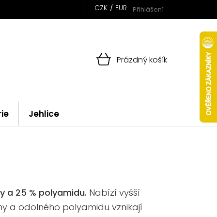
CZK
EUR
Přihlášení
NÁKUPNÍ
Prázdný košík
KOŠÍK
rie
Jehlice
ny a 25 % polyamidu.
Nabízí vyšší
lny a odolného polyamidu vznikají