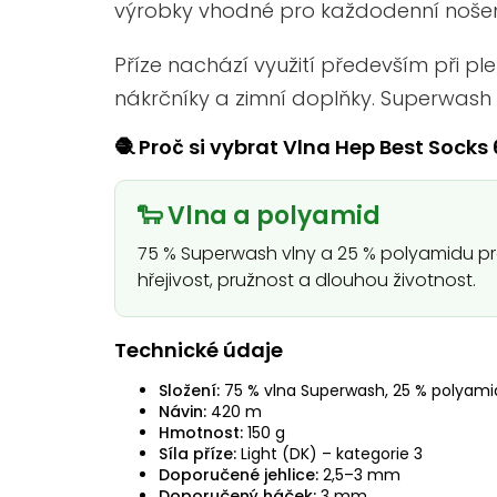
výrobky vhodné pro každodenní nošení
Příze nachází využití především při ple
nákrčníky a zimní doplňky. Superwas
🧶 Proč si vybrat Vlna Hep Best Socks
🐑 Vlna a polyamid
75 % Superwash vlny a 25 % polyamidu p
hřejivost, pružnost a dlouhou životnost.
Technické údaje
Složení:
75 % vlna Superwash, 25 % polyami
Návin:
420 m
Hmotnost:
150 g
Síla příze:
Light (DK) – kategorie 3
Doporučené jehlice:
2,5–3 mm
Doporučený háček:
3 mm