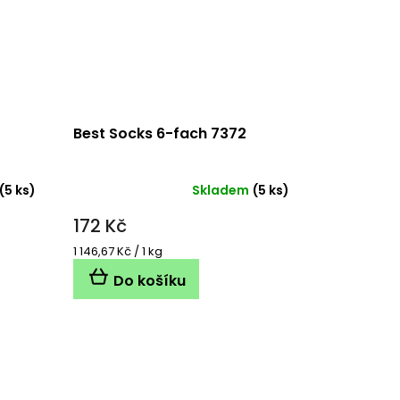
Best Socks 6-fach 7372
(5 ks)
Skladem
(5 ks)
172 Kč
Měrná
1 146,67 Kč / 1 kg
cena:
Do košíku