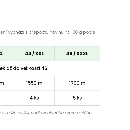
ení vychází z přepočtu návinu na 100 g podle
XL
44 / XXL
48 / XXXL
ek až do velikosti 46
 m
1550 m
1700 m
s
4 ks
5 ks
a může se lišit podle zvoleného vzoru a střihu.