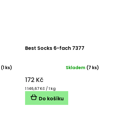
Best Socks 6-fach 7377
(1 ks)
Skladem
(7 ks)
172 Kč
Měrná
1 146,67 Kč / 1 kg
cena:
Do košíku