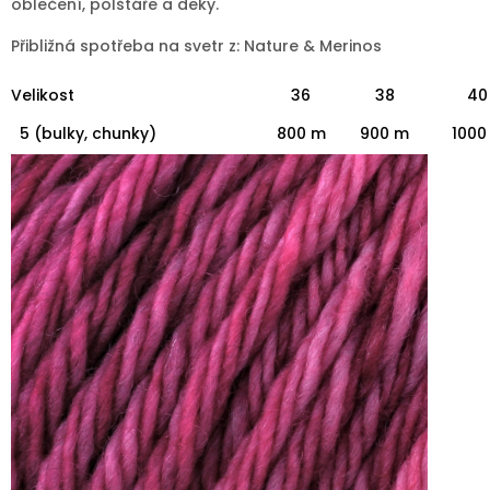
oblečení, polštáře a deky.
Přibližná spotřeba na svetr z: Nature & Merinos
Velikost
36
38
40
5 (bulky, chunky)
800 m
900 m
1000