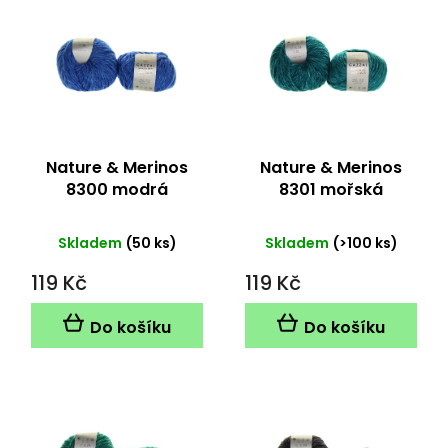
ý
p
i
s
p
r
o
d
Nature & Merinos
Nature & Merinos
u
8300 modrá
8301 mořská
k
t
Skladem
(50 ks)
Skladem
(>100 ks)
ů
119 Kč
119 Kč
Do košíku
Do košíku