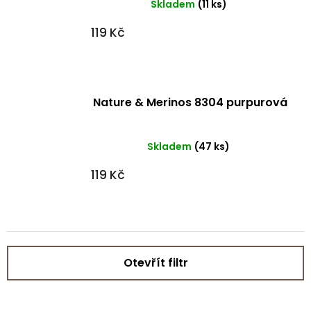
Skladem
(11 ks)
119 Kč
Nature & Merinos 8304 purpurová
Skladem
(47 ks)
119 Kč
Otevřít filtr
V