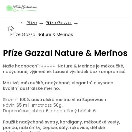
Přejít
na
obsah
Příze
Příze Gazzal
Příze Gazzal Nature & Merinos
Příze Gazzal Nature & Merinos
Naše hodnocení: ⭐️⭐️⭐️⭐️⭐️ Nature & Merinos je měkoučké,
nadýchané, výjimečné. Luxusní výsledek bez kompromisů.
Mazlivé, měkoučké, nadýchané, elegantní a vysoce
kvalitní australské merino.
Složení
:
100% australská merino vlna Superwash
Návin:
65
m
| Hmotnost:
50g.
Doporučené jehlice
:
6
,
doporučený háček:
6.
Použití: nadýchané svetry, kardigany, měkoučké vesty,
ponča, nákrčníky, čepice, šály, rukavice, dětské