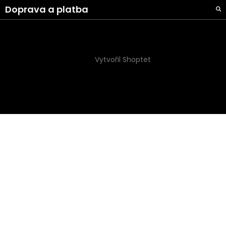
Doprava a platba
Vytvořil Shoptet
Copyright 2026
Naše Galanterie s.r.o
. Všechna práva
vyhrazena.