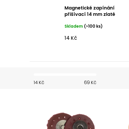
Magnetické zapínání
přišívací 14 mm zlaté
Skladem
(>100 ks)
14 Kč
14
Kč
69
Kč
V
ý
p
i
s
p