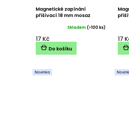
Magnetické zapínání
Magn
přišívací 18 mm mosaz
přiš
Skladem
(>100 ks)
17 Kč
17 K
Do košíku
Novinka
Novin