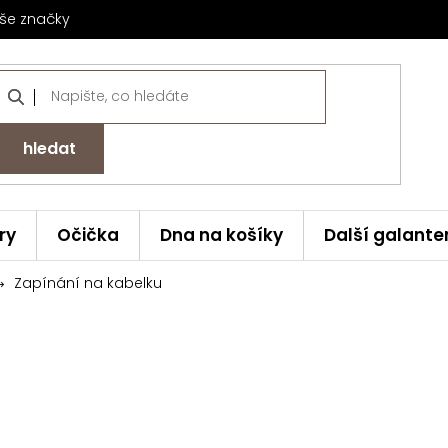
še značky
hledat
ry
Očička
Dna na košíky
Další galante
Zapínání na kabelku