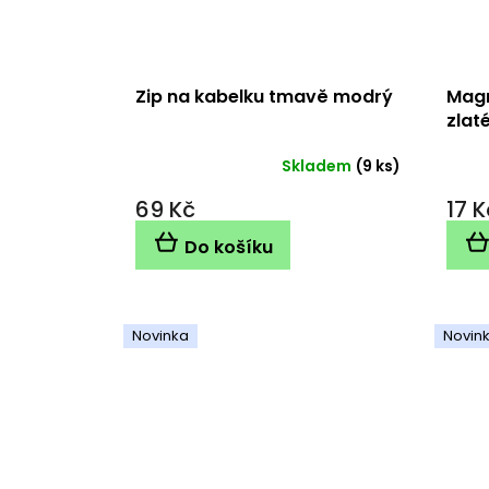
Zip na kabelku tmavě modrý
Magn
zlat
Skladem
(9 ks)
69 Kč
17 K
Do košíku
Novinka
Novin