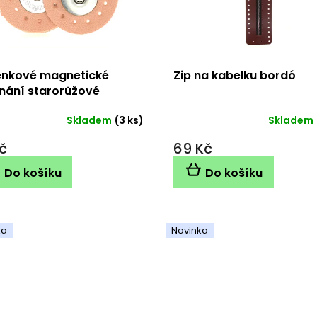
nkové magnetické
Zip na kabelku bordó
nání starorůžové
Skladem
(3 ks)
Skladem
č
69 Kč
Do košíku
Do košíku
ka
Novinka