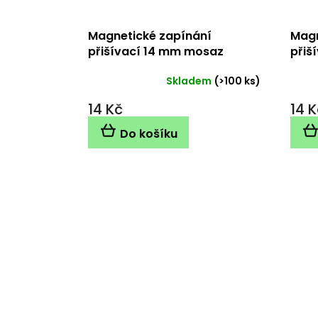
Magnetické zapínání
Magn
přišívací 14 mm mosaz
přiš
Skladem
(>100 ks)
14 Kč
14 K
Do košíku