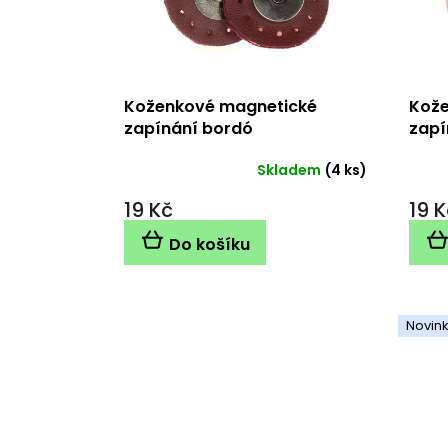
r
o
d
u
k
Koženkové magnetické
Kože
t
zapínání bordó
zapí
ů
Skladem
(4 ks)
19 Kč
19 K
Do košíku
Novin