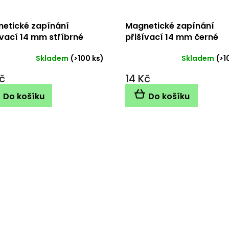
etické zapínání
Magnetické zapínání
ívací 14 mm stříbrné
přišívací 14 mm černé
Skladem
(>100 ks)
Skladem
(>1
č
14 Kč
Do košíku
Do košíku