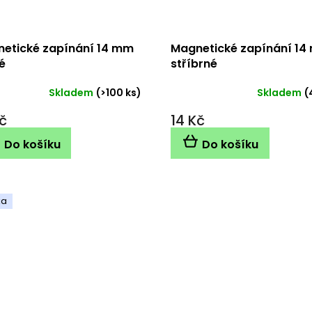
etické zapínání 14 mm
Magnetické zapínání 1
é
stříbrné
Skladem
(>100 ks)
Skladem
(
č
14 Kč
Do košíku
Do košíku
ka