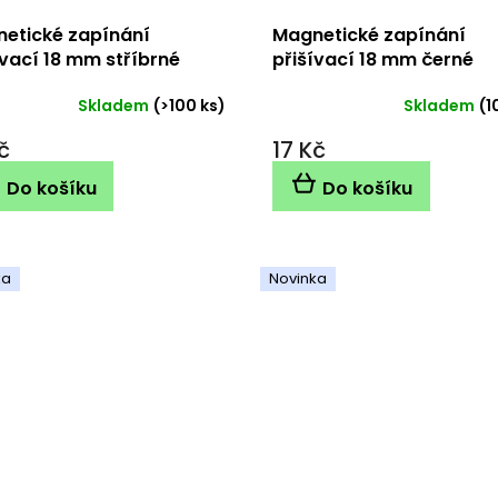
etické zapínání
Magnetické zapínání
ívací 18 mm stříbrné
přišívací 18 mm černé
Skladem
(>100 ks)
Skladem
(1
č
17 Kč
Do košíku
Do košíku
ka
Novinka