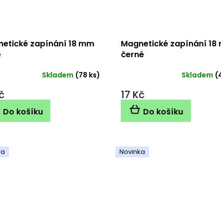
etické zapínání 18 mm
Magnetické zapínání 18
é
černé
Skladem
(78 ks)
Skladem
(
č
17 Kč
Do košíku
Do košíku
ka
Novinka