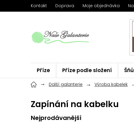
Přejít
Kontakt
Doprava
Moje objednávka
Na
na
obsah
Příze
Příze podle složení
Šňů
Háčky
Další galanterie
ChiaoGoo
Výroba kabelek
Značky
Zapínání na kabelku
Nejprodávanější