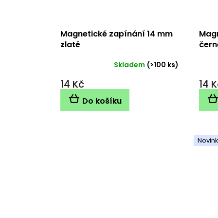
Magnetické zapínání 14 mm
Magn
zlaté
čern
Skladem
(>100 ks)
14 Kč
14 K
Do košíku
Novin