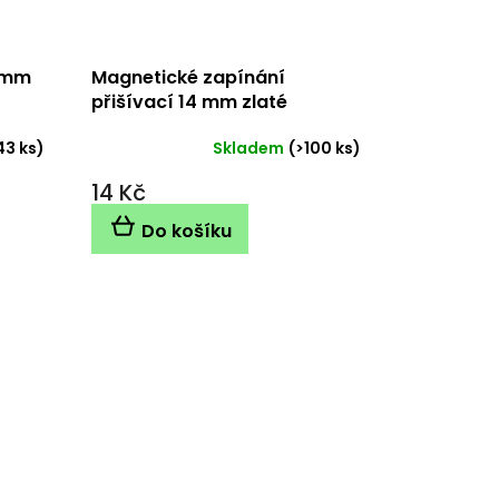
4 mm
Magnetické zapínání
přišívací 14 mm zlaté
43 ks)
Skladem
(>100 ks)
14 Kč
Do košíku