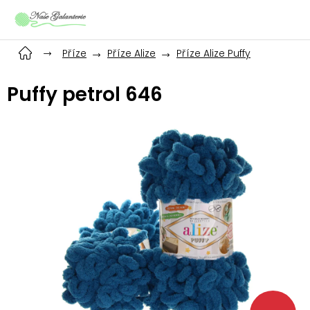
Přejít
na
obsah
Příze
Příze Alize
Příze Alize Puffy
Puffy petrol 646