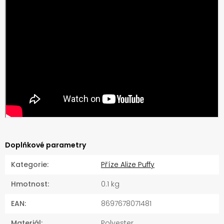
Doplňkové parametry
Kategorie
:
Příze Alize Puffy
Hmotnost
:
0.1 kg
EAN
:
8697678071481
Materiál
:
Polyester