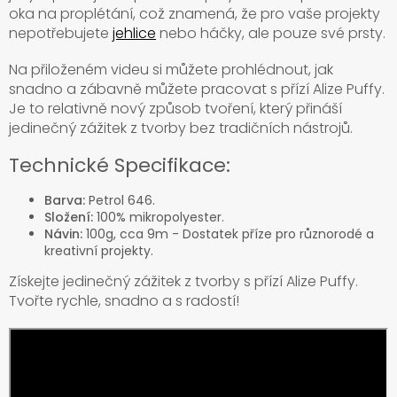
oka na proplétání, což znamená, že pro vaše projekty
nepotřebujete
jehlice
nebo háčky, ale pouze své prsty.
Na přiloženém videu si můžete prohlédnout, jak
snadno a zábavně můžete pracovat s přízí Alize Puffy.
Je to relativně nový způsob tvoření, který přináší
jedinečný zážitek z tvorby bez tradičních nástrojů.
Technické Specifikace:
Barva:
Petrol 646.
Složení:
100% mikropolyester.
Návin:
100g, cca 9m - Dostatek příze pro různorodé a
kreativní projekty.
Získejte jedinečný zážitek z tvorby s přízí Alize Puffy.
Tvořte rychle, snadno a s radostí!