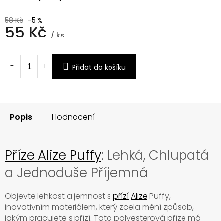
58 Kč
–5 %
55 Kč
/ ks
Měrná
cena:
Přidat do košíku
Popis
Hodnocení
Příze Alize Puffy
: Lehká, Chlupatá
a Jednoduše Příjemná
Objevte lehkost a jemnost s
přízí
Alize
Puffy,
inovativním materiálem, který zcela mění způsob,
jakým pracujete s přízí. Tato polyesterová příze má