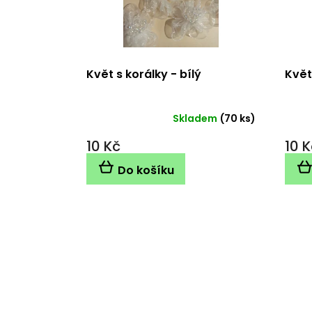
r
o
d
u
k
Květ s korálky - bílý
Květ
t
ů
Skladem
(70 ks)
10 Kč
10 K
Do košíku