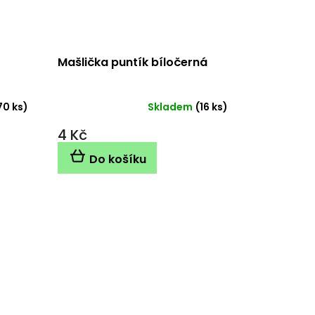
Mašlička puntík bíločerná
70 ks)
Skladem
(16 ks)
4 Kč
Do košíku