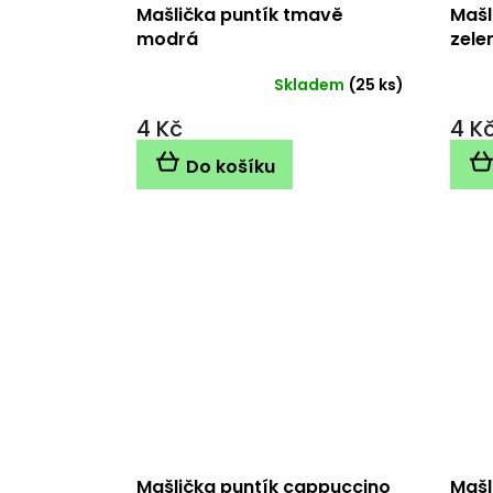
Mašlička puntík tmavě
Mašl
modrá
zele
Skladem
(25 ks)
4 Kč
4 K
Do košíku
Mašlička puntík cappuccino
Mašl