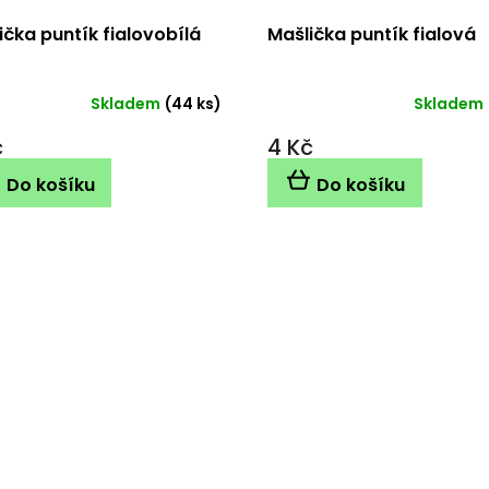
ička puntík fialovobílá
Mašlička puntík fialová
Skladem
(44 ks)
Skladem
č
4 Kč
Do košíku
Do košíku