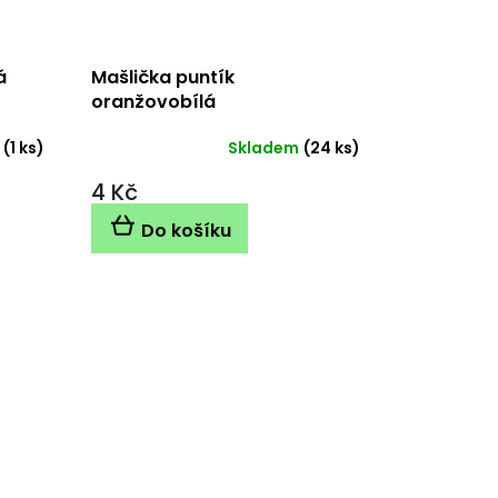
á
Mašlička puntík
oranžovobílá
(1 ks)
Skladem
(24 ks)
4 Kč
Do košíku