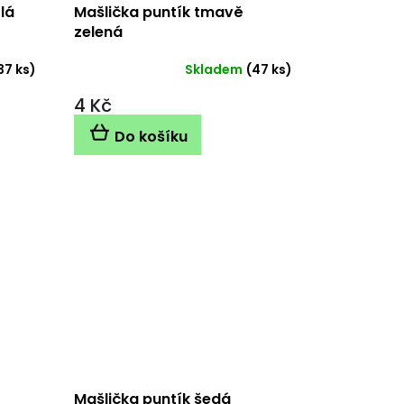
lá
Mašlička puntík tmavě
zelená
37 ks)
Skladem
(47 ks)
4 Kč
Do košíku
Mašlička puntík šedá