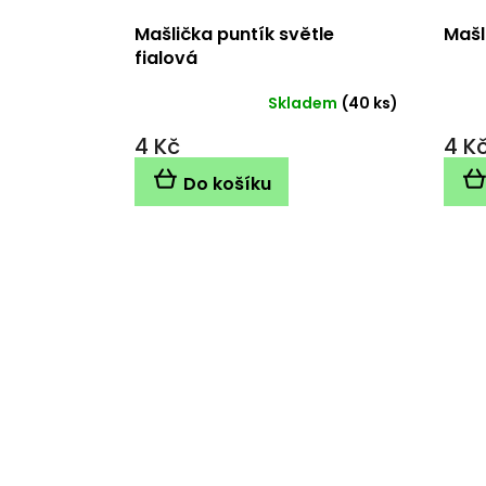
Mašlička puntík světle
Mašl
fialová
Skladem
(40 ks)
4 Kč
4 K
Do košíku