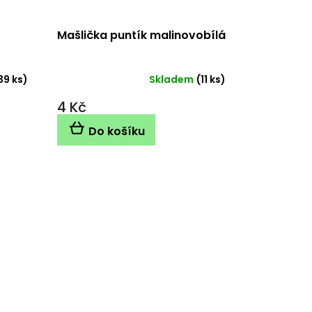
Mašlička puntík malinovobílá
39 ks)
Skladem
(11 ks)
4 Kč
Do košíku