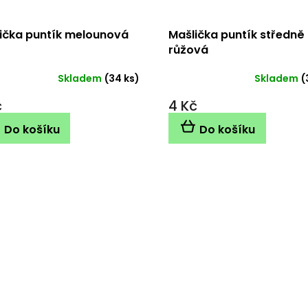
ička puntík melounová
Mašlička puntík středně
růžová
Skladem
(34 ks)
Skladem
(
č
4 Kč
Do košíku
Do košíku