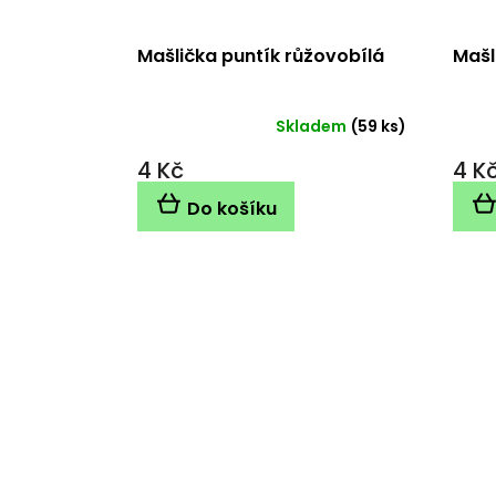
Mašlička puntík růžovobílá
Mašl
Skladem
(59 ks)
4 Kč
4 K
Do košíku