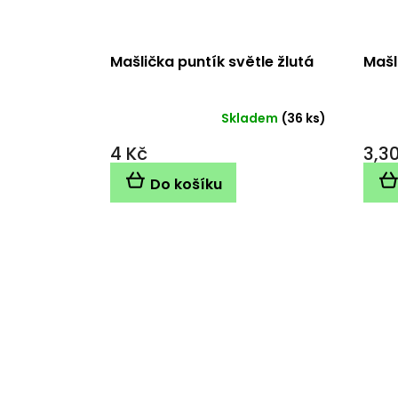
Mašlička puntík světle žlutá
Mašl
Skladem
(36 ks)
4 Kč
3,3
Do košíku