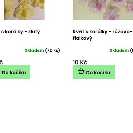
 s korálky - žlutý
Květ s korálky - růžovo-
fialkový
Skladem
(70 ks)
Skladem
(
č
10 Kč
Do košíku
Do košíku