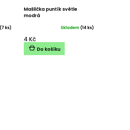
Mašlička puntík světle
modrá
(7 ks)
Skladem
(14 ks)
4 Kč
Do košíku