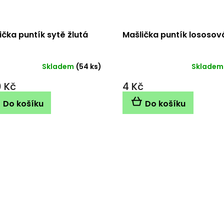
ička puntík sytě žlutá
Mašlička puntík lososov
Skladem
(54 ks)
Skladem
0 Kč
4 Kč
Do košíku
Do košíku