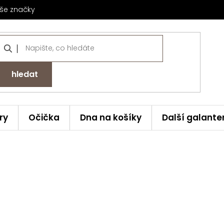
še značky
hledat
ry
Očička
Dna na košíky
Další galante