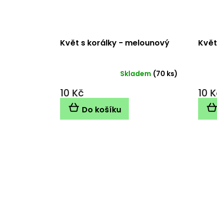
Květ s korálky - melounový
Květ
Skladem
(70 ks)
10 Kč
10 K
Do košíku