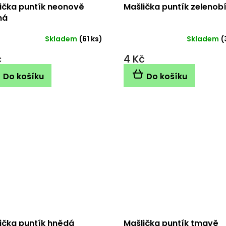
ička puntík neonově
Mašlička puntík zelenobí
ná
Skladem
(61 ks)
Skladem
(
č
4 Kč
Do košíku
Do košíku
ička puntík hnědá
Mašlička puntík tmavě