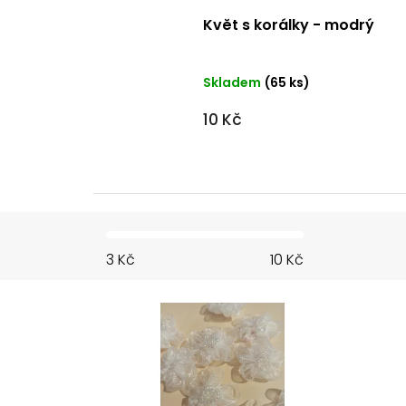
Květ s korálky - modrý
Skladem
(65 ks)
10 Kč
3
Kč
10
Kč
V
ý
p
i
s
p