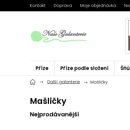
Přejít
Kontakt
Doprava
Moje objednávka
Na
na
obsah
Příze
Příze podle složení
Šňů
Háčky
Další galanterie
ChiaoGoo
Značky
Mašličky
Mašličky
Nejprodávanější