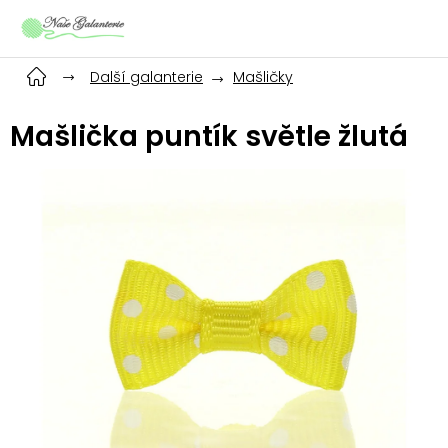
Přejít
na
obsah
Další galanterie
Mašličky
Mašlička puntík světle žlutá