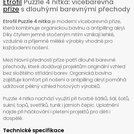
Etrofil
Puzzle 4 nitka: vícebarevná
příze
s dlouhými barevnými přechody
Etrofil Puzzle 4 nitka
je moderní vícebarevná příze,
která kombinuje organickou bavlnu a antipilling akryl.
Díky čtyřem jemně stočeným nitím vznikají lehké,
vzdušné a příjemně měkké výrobky vhodné pro
každodenní nošení.
Mezi hlavní přednosti příze patří dlouhé barevné
přechody, které dodávají projektům originální vzhled
bez složitého střídání barev. Organická bavlna
zajišťuje komfort při nošení a antipilling akryl pomáhá
udržovat pěkný vzhled hotových výrobků.
Puzzle 4 nitka nachází využití při tvorbě šátků, šál, šatů,
sukní, topů, svetříků, tunik i jarních čepic. Uplatnění
najde při háčkování i pletení projektů pro děti i
dospělé.
Technické specifikace