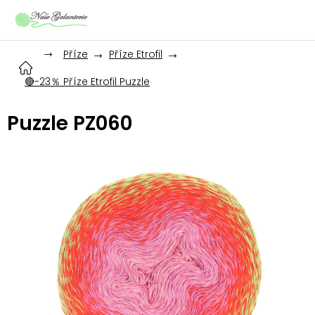
Přejít
na
obsah
Příze
Příze Etrofil
🔴-23％ Příze Etrofil Puzzle
Puzzle PZ060