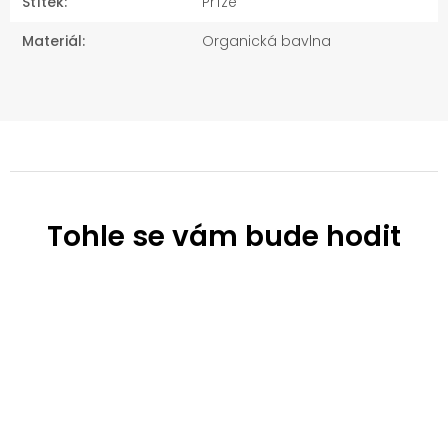
Štítek
:
Příze
Materiál
:
Organická bavlna