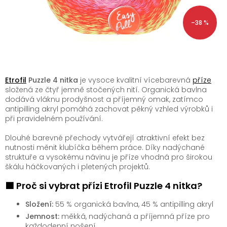
–38 %
Etrofil
Puzzle 4 nitka
je vysoce kvalitní vícebarevná
příze
složená ze čtyř jemně stočených nití. Organická bavlna
dodává vláknu prodyšnost a příjemný omak, zatímco
antipilling akryl pomáhá zachovat pěkný vzhled výrobků i
při pravidelném používání.
Dlouhé barevné přechody vytvářejí atraktivní efekt bez
nutnosti měnit klubíčka během práce. Díky nadýchané
struktuře a vysokému návinu je příze vhodná pro širokou
škálu háčkovaných i pletených projektů.
🟩 Proč si vybrat přízi Etrofil Puzzle 4 nitka?
Složení:
55 % organická bavlna, 45 % antipilling akryl
Jemnost:
měkká, nadýchaná a příjemná příze pro
každodenní nošení