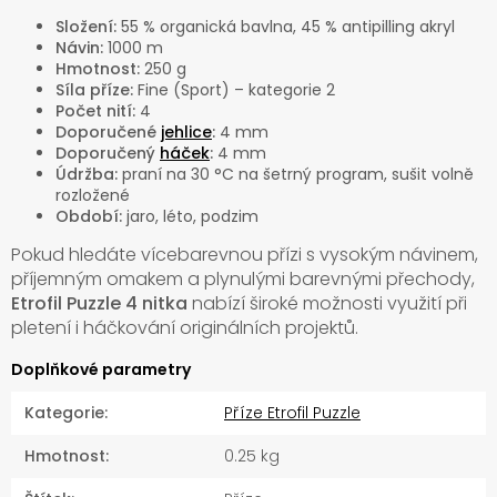
Složení:
55 % organická bavlna, 45 % antipilling akryl
Návin:
1000 m
Hmotnost:
250 g
Síla příze:
Fine (Sport) – kategorie 2
Počet nití:
4
Doporučené
jehlice
:
4 mm
Doporučený
háček
:
4 mm
Údržba:
praní na 30 °C na šetrný program, sušit volně
rozložené
Období:
jaro, léto, podzim
Pokud hledáte vícebarevnou přízi s vysokým návinem,
příjemným omakem a plynulými barevnými přechody,
Etrofil Puzzle 4 nitka
nabízí široké možnosti využití při
pletení i háčkování originálních projektů.
Doplňkové parametry
Kategorie
:
Příze Etrofil Puzzle
Hmotnost
:
0.25 kg