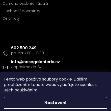
Ochrana osobních údajů
Obchodní podmínky
Certifikáty
Kontakt
602 500 249
info
@
nasegalanterie.cz
Tento web používá soubory cookie. Dalším
Doprava a platba
procházením tohoto webu vyjadřujete souhlas s
jejich používáním.
Nastavení
Vytvořil Shoptet