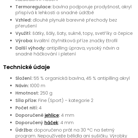
Termoregulace:
bavlna podporuje prodyšnost, akryl
přispívá k lehkosti a snadné údržbě
Vzhled:
dlouhé plynulé barevné přechody bez
přerušení
Využití:
šátky, šály, šaty, sukně, topy, svetříky a čepice
Výroba:
kvalitní čtyřnitková příze značky Etrofil
Další výhody:
antipilling úprava, vysoký návin a
snadné háčkování i pletení
Technické údaje
Složení:
55 % organická bavlna, 45 % antipilling akryl
Návin:
1000 m
Hmotnost:
250 g
Síla příze:
Fine (Sport) – kategorie 2
Počet nití:
4
Doporučené
jehlice
:
4 mm
Doporučený
háček
:
4 mm
Údržba:
doporučeno prát na 30 °C na šetrný
program. Nepoužívejte bělidla ani sušičku. Výrobky