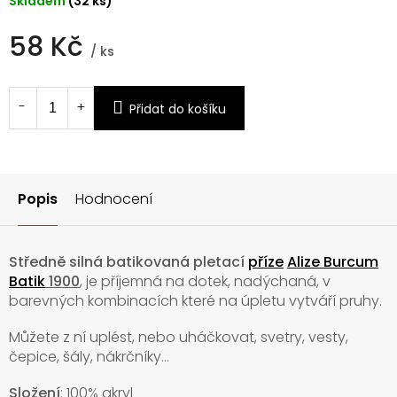
Skladem
(32 ks)
58 Kč
/ ks
Měrná
cena:
Přidat do košíku
Popis
Hodnocení
Středně silná batikovaná pletací
příze
Alize Burcum
Batik
1900
, je příjemná na dotek, nadýchaná, v
barevných kombinacích které na úpletu vytváří pruhy.
Můžete z ní uplést, nebo uháčkovat, svetry, vesty,
čepice, šály, nákrčníky...
Složení
: 100% akryl