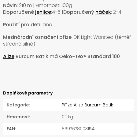
Návin
: 210 m | Hmotnost: 100g
Doporučené
jehlice
:4-6 |
Doporučený
háček
: 2-4
Použití pro děti
: ano
Mezinárodní označení příze
:
DK Light Worsted (téměř
středně silná)
Alize
Burcum Batik má Oeko-Tex® Standard 100
Doplňkové parametry
Kategorie
:
Příze Alize Burcum Batik
Hmotnost
:
0.1 kg
EAN
:
8697678003154