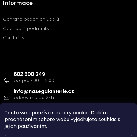
Informace
Ochrana osobních údajů
Obchodní podmínky
Certifikáty
Kontakt
602 500 249
info
@
nasegalanterie.cz
Doprava a platba
Tento web používá soubory cookie. Dalším
procházením tohoto webu vyjadřujete souhlas s
jejich používáním.