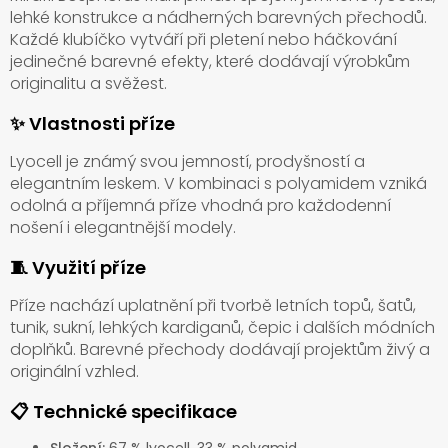
lehké konstrukce a nádherných barevných přechodů.
Každé klubíčko vytváří při pletení nebo háčkování
jedinečné barevné efekty, které dodávají výrobkům
originalitu a svěžest.
✨ Vlastnosti příze
Lyocell je známý svou jemností, prodyšností a
elegantním leskem. V kombinaci s polyamidem vzniká
odolná a příjemná příze vhodná pro každodenní
nošení i elegantnější modely.
🧵 Využití příze
Příze nachází uplatnění při tvorbě letních topů, šatů,
tunik, sukní, lehkých kardiganů, čepic i dalších módních
doplňků. Barevné přechody dodávají projektům živý a
originální vzhled.
📋 Technické specifikace