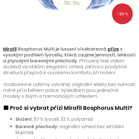
–20 %
Mirafil
Bosphorus Multi je luxusní vícebarevná
příze
s
vysokým podílem lyocellu, která zaujme jemností, lehkostí
a plynulými barevnými přechody.
Přirozený lesk vláken
dodává výrobkům elegantní vzhled, zatímco prodyšná
struktura přispívá k vysokému komfortu při nošení.
Vícebarevné odstíny vytvářejí originální efekty bez nutnosti
měnit přízi během práce. Výsledkem jsou jedinečné
modely s živým a harmonickým vzhledem.
🟩 Proč si vybrat přízi Mirafil Bosphorus Multi?
Složení:
67 % lyocell, 33 % polyamid
Barevné přechody:
originální vzhled bez střídání
klubíček