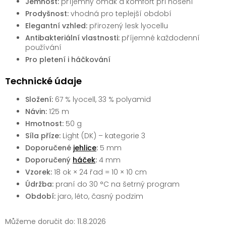
Jemnost:
příjemný omak a komfort při nošení
Prodyšnost:
vhodná pro teplejší období
Elegantní vzhled:
přirozený lesk lyocellu
Antibakteriální vlastnosti:
příjemné každodenní
používání
Pro pletení i háčkování
Technické údaje
Složení:
67 % lyocell, 33 % polyamid
Návin:
125 m
Hmotnost:
50 g
Síla příze:
Light (DK) – kategorie 3
Doporučené
jehlice
:
5 mm
Doporučený
háček
:
4 mm
Vzorek:
18 ok × 24 řad = 10 × 10 cm
Údržba:
praní do 30 °C na šetrný program
Období:
jaro, léto, časný podzim
Můžeme doručit do:
11.8.2026