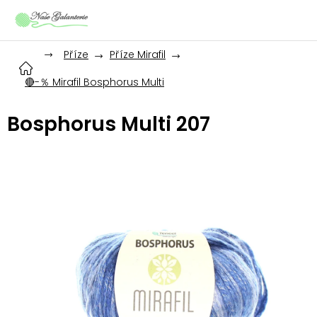
Přejít
na
obsah
Příze
Příze Mirafil
🔴-％ Mirafil Bosphorus Multi
Bosphorus Multi 207