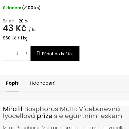
Skladem
(>100 ks)
54 Kč
–20 %
43 Kč
/ ks
Měrná
860 Kč / 1 kg
cena:
Přidat do košíku
Popis
Hodnocení
Mirafil
Bosphorus Multi: Vícebarevná
lyocellová
příze
s elegantním leskem
Mirafil Bosphorus Multi přináší spojení jemného lyocellu,