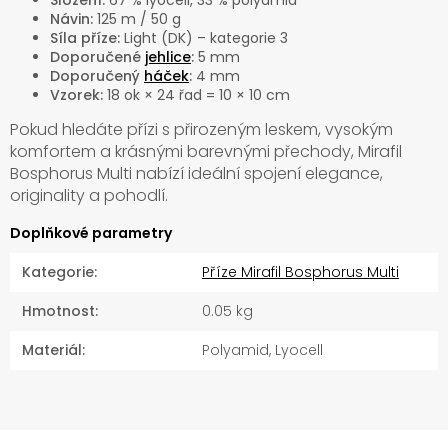
Složení:
67 % lyocell, 33 % polyamid
Návin:
125 m / 50 g
Síla příze:
Light (DK) – kategorie 3
Doporučené
jehlice
:
5 mm
Doporučený
háček
:
4 mm
Vzorek:
18 ok × 24 řad = 10 × 10 cm
Pokud hledáte přízi s přirozeným leskem, vysokým
komfortem a krásnými barevnými přechody, Mirafil
Bosphorus Multi nabízí ideální spojení elegance,
originality a pohodlí.
Doplňkové parametry
Kategorie
:
Příze Mirafil Bosphorus Multi
Hmotnost
:
0.05 kg
Materiál
:
Polyamid, Lyocell