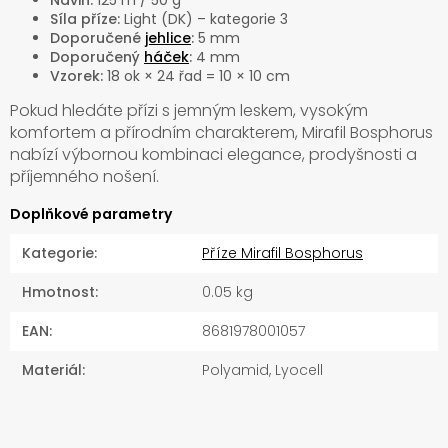
Návin:
125 m / 50 g
Síla příze:
Light (DK) – kategorie 3
Doporučené
jehlice
:
5 mm
Doporučený
háček
:
4 mm
Vzorek:
18 ok × 24 řad = 10 × 10 cm
Pokud hledáte přízi s jemným leskem, vysokým
komfortem a přírodním charakterem, Mirafil Bosphorus
nabízí výbornou kombinaci elegance, prodyšnosti a
příjemného nošení.
Doplňkové parametry
Kategorie
:
Příze Mirafil Bosphorus
Hmotnost
:
0.05 kg
EAN
:
8681978001057
Materiál
:
Polyamid, Lyocell