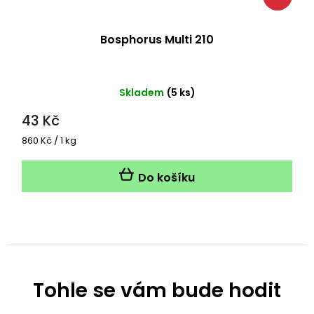
Bosphorus Multi 210
Skladem
(5 ks)
43 Kč
Měrná
860 Kč / 1 kg
cena:
Do košíku