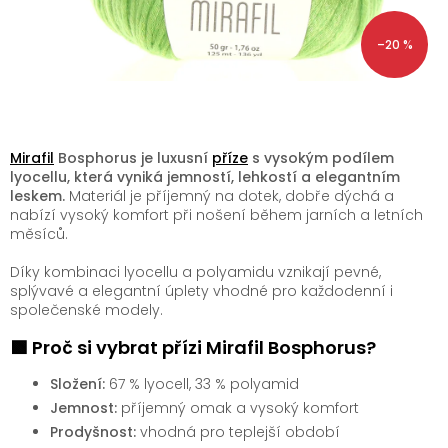
–20 %
Mirafil
Bosphorus je luxusní
příze
s vysokým podílem
lyocellu, která vyniká jemností, lehkostí a elegantním
leskem.
Materiál je příjemný na dotek, dobře dýchá a
nabízí vysoký komfort při nošení během jarních a letních
měsíců.
Díky kombinaci lyocellu a polyamidu vznikají pevné,
splývavé a elegantní úplety vhodné pro každodenní i
společenské modely.
🟩 Proč si vybrat přízi Mirafil Bosphorus?
Složení:
67 % lyocell, 33 % polyamid
Jemnost:
příjemný omak a vysoký komfort
Prodyšnost:
vhodná pro teplejší období