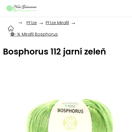
Přejít
na
obsah
Příze
Příze Mirafil
🔴-％ Mirafil Bosphorus
Bosphorus 112 jarní zeleň