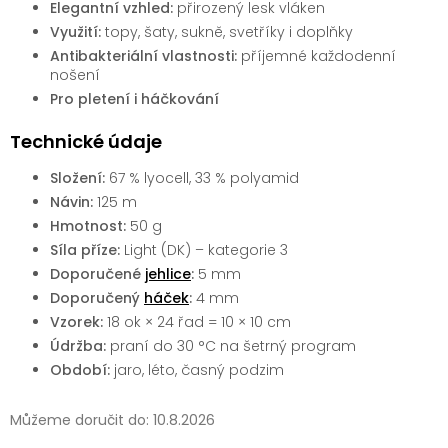
Elegantní vzhled:
přirozený lesk vláken
Využití:
topy, šaty, sukně, svetříky i doplňky
Antibakteriální vlastnosti:
příjemné každodenní
nošení
Pro pletení i háčkování
Technické údaje
Složení:
67 % lyocell, 33 % polyamid
Návin:
125 m
Hmotnost:
50 g
Síla příze:
Light (DK) – kategorie 3
Doporučené
jehlice
:
5 mm
Doporučený
háček
:
4 mm
Vzorek:
18 ok × 24 řad = 10 × 10 cm
Údržba:
praní do 30 °C na šetrný program
Období:
jaro, léto, časný podzim
Můžeme doručit do:
10.8.2026