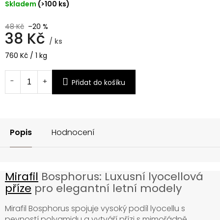
Skladem
(>100 ks)
48 Kč
–20 %
38 Kč
/ ks
Měrná
760 Kč / 1 kg
cena:
Přidat do košíku
Popis
Hodnocení
Mirafil
Bosphorus: Luxusní lyocellová
příze
pro elegantní letní modely
Mirafil Bosphorus spojuje vysoký podíl lyocellu s
pevností polyamidu a vytváří přízi s mimořádně