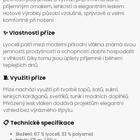
příjemným omakem, lehkostí a elegantním leskem.
Hotové výrobky působí vzdušně, splývavě a velmi
komfortně při nošení.
✨ Vlastnosti příze
Lyocell patří mezi moderní přírodní vlákna známá svou
jemností, prodyšností a schopností dobře hospodařit
s vlhkostí. Díky tomu jsou úplety příjemné i během
teplejších dnů.
🧵 Využití příze
Příze nachází využití při tvorbě topů, šatů, sukní,
lehkých kardiganů, svetříků, tunik i módních doplňků.
Přirozený lesk vláken dodává projektům elegantní
vzhled bez výrazného třpytu.
📋 Technické specifikace
Složení:
67 % lyocell, 33 % polyamid