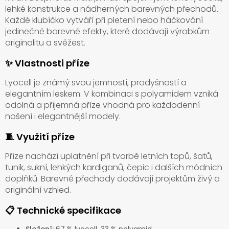
lehké konstrukce a nádherných barevných přechodů.
Každé klubíčko vytváří při pletení nebo háčkování
jedinečné barevné efekty, které dodávají výrobkům
originalitu a svěžest.
✨ Vlastnosti příze
Lyocell je známý svou jemností, prodyšností a
elegantním leskem. V kombinaci s polyamidem vzniká
odolná a příjemná příze vhodná pro každodenní
nošení i elegantnější modely.
🧵 Využití příze
Příze nachází uplatnění při tvorbě letních topů, šatů,
tunik, sukní, lehkých kardiganů, čepic i dalších módních
doplňků. Barevné přechody dodávají projektům živý a
originální vzhled.
📋 Technické specifikace