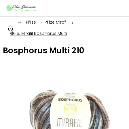
Přejít
na
obsah
Příze
Příze Mirafil
🔴-％ Mirafil Bosphorus Multi
Bosphorus Multi 210