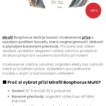
–20 %
Mirafil
Bosphorus Multi je luxusní vícebarevná
příze
s
vysokým podílem lyocellu, která zaujme jemností, lehkostí
a plynulými barevnými přechody.
Přirozený lesk vláken
dodává výrobkům elegantní vzhled, zatímco prodyšná
struktura přispívá k vysokému komfortu při nošení.
Vícebarevné odstíny vytvářejí originální efekty bez nutnosti
měnit přízi během práce. Výsledkem jsou jedinečné
modely s živým a harmonickým vzhledem.
🟩 Proč si vybrat přízi Mirafil Bosphorus Multi?
Složení:
67 % lyocell, 33 % polyamid
Barevné přechody:
originální vzhled bez střídání
klubíček