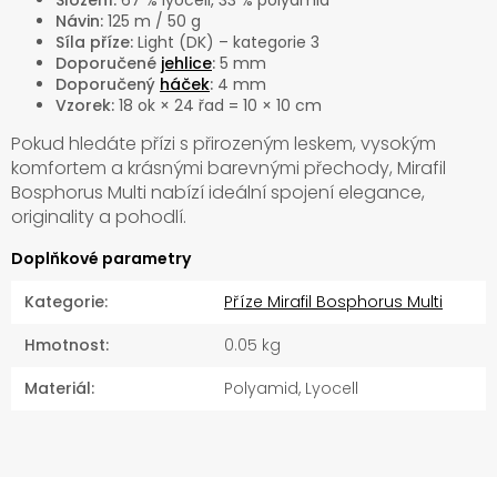
Složení:
67 % lyocell, 33 % polyamid
Návin:
125 m / 50 g
Síla příze:
Light (DK) – kategorie 3
Doporučené
jehlice
:
5 mm
Doporučený
háček
:
4 mm
Vzorek:
18 ok × 24 řad = 10 × 10 cm
Pokud hledáte přízi s přirozeným leskem, vysokým
komfortem a krásnými barevnými přechody, Mirafil
Bosphorus Multi nabízí ideální spojení elegance,
originality a pohodlí.
Doplňkové parametry
Kategorie
:
Příze Mirafil Bosphorus Multi
Hmotnost
:
0.05 kg
Materiál
:
Polyamid, Lyocell