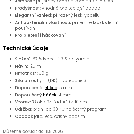
Jemnost:
příjemný omak a komfort při nošení
Prodyšnost:
vhodná pro teplejší období
Elegantní vzhled:
přirozený lesk lyocellu
Antibakteriální vlastnosti:
příjemné každodenní
používání
Pro pletení i háčkování
Technické údaje
Složení:
67 % lyocell, 33 % polyamid
Návin:
125 m
Hmotnost:
50 g
Síla příze:
Light (DK) – kategorie 3
Doporučené
jehlice
:
5 mm
Doporučený
háček
:
4 mm
Vzorek:
18 ok × 24 řad = 10 × 10 cm
Údržba:
praní do 30 °C na šetrný program
Období:
jaro, léto, časný podzim
Můžeme doručit do:
11.8.2026