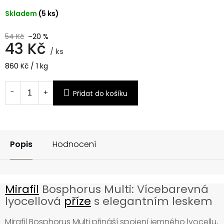
Skladem
(5 ks)
54 Kč
–20 %
43 Kč
/ ks
Měrná
860 Kč / 1 kg
cena:
Přidat do košíku
Popis
Hodnocení
Mirafil
Bosphorus Multi: Vícebarevná
lyocellová
příze
s elegantním leskem
Mirafil Bosphorus Multi přináší spojení jemného lyocellu,