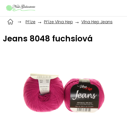
Přejít
na
obsah
Příze
Příze Vlna Hep
Vlna Hep Jeans
Jeans 8048 fuchsiová