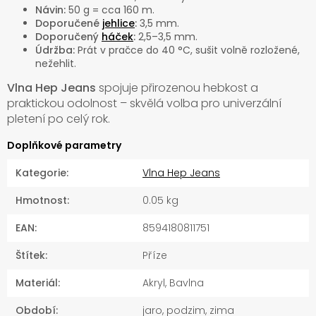
Návin:
50 g = cca 160 m.
Doporučené
jehlice
:
3,5 mm.
Doporučený
háček
:
2,5–3,5 mm.
Údržba:
Prát v pračce do 40 °C, sušit volně rozložené,
nežehlit.
Vlna Hep Jeans
spojuje přirozenou hebkost a
praktickou odolnost – skvělá volba pro univerzální
pletení po celý rok.
Doplňkové parametry
Kategorie
:
Vlna Hep Jeans
Hmotnost
:
0.05 kg
EAN
:
8594180811751
Štítek
:
Příze
Materiál
:
Akryl, Bavlna
Období
:
jaro, podzim, zima