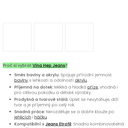
Proč si vybrat
Vlna Hep Jeans
?
Směs bavlny a akrylu:
Spojuje přírodní jemnost
bavlny
s lehkostí a odolností
akrylu
.
Příjemná na dotek:
Měkká a hladká
příze
, vhodná i
pro citlivou pokožku a dětské výrobky.
Prodyšná a tvarově stálá:
Úplet se nevytahuje, drží
tvar a je příjemný po celý rok.
Snadná práce:
Nerozděluje se a dobře klouže po
jehlicích
i
háčku
.
Kompatibilní s
Jeans Etrofil
:
Snadno kombinovatelná