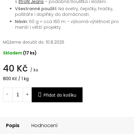
s
Etrofil Jeans
– podobná tloušťka i složení.
Všestranné použití:
Na svetry, čepičky, hračky,
polštáře i doplňky do domácnosti.
Návin:
50 g = cca 160 m – výborná výtěžnost pro
menší i větší projekty.
Můžeme doručit do:
10.8.2026
Skladem
(17 ks)
40 Kč
/ ks
Měrná
800 Kč / 1 kg
cena:
Přidat do košíku
Popis
Hodnocení