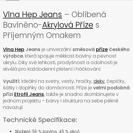
Vlna Hep Jeans
– Oblíbená
Bavlněno-
Akrylová Příze
s
Příjemným Omakem
Vlna Hep
Jeans
je univerzální
směsová
příze
českého
výrobce
, která spojuje měkkost bavlny a pevnost
akrylu. Díky své lehkosti, prodyšnosti a odolnosti je
skvělá pro každodenní pletení i háčkování.
Využití:
Ideální na svetry, vesty, hračky,
deky
, čepičky,
šátky i doplňky do domácnosti. Příze je
velmi podobná
přízi
Etrofil Jeans
, takže je snadno zkombinujete v
jednom projektu – barvy i struktura na sebe pěkně
navazují.
Technické Specifikace:
Složení:
55 % bavlna, 45 % akryl.