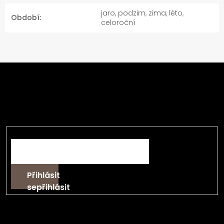
jaro, podzim, zima, léto,
Období
:
celoroční
Z
á
Odebírat newsletter
p
a
Vložte svůj e-mail a my vám budeme zasílat
t
informace o nových produktech na našem e-shopu.
í
E-mail
Přihlásit
se