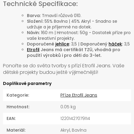
Technické Specifikace:
Barva:
Tmavší růžová 010.
Složení:
55% Bavlna | 45% Akryl - Snadno se
udržuje a je příjemné na dotek.
Návin:
160 m | Hmotnost: 50g - Dostatek příze pro
vaše kreativní projekty.
Doporučené
jehlice
:
3,5 |
Doporučený
háček
:
3,5
Etrofil
Jeans má certifikát TZÚ, vhodná pro
použití výrobků i pro děti do 3-let.
Ponořte se do světa tvorby s přízí Etrofil Jeans. Vaše
dětské projekty budou ještě výjimečnější!
Doplňkové parametry
Kategorie
:
Příze Etrofil Jeans
Hmotnost
:
0.05 kg
EAN
:
12201427079114
Materiál
:
Akryl, Bavlna