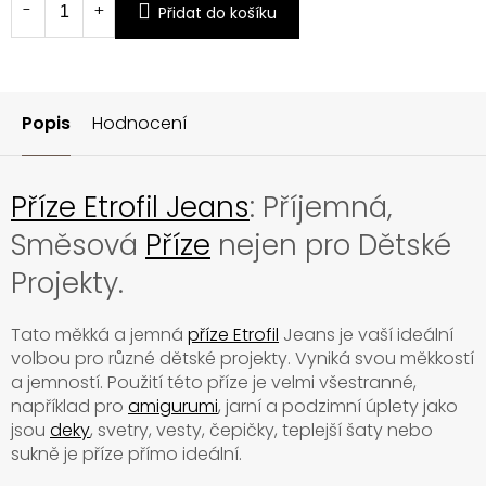
Přidat do košíku
Popis
Hodnocení
Příze Etrofil Jeans
: Příjemná,
Směsová
Příze
nejen pro Dětské
Projekty.
Tato měkká a jemná
příze Etrofil
Jeans je vaší ideální
volbou pro různé dětské projekty. Vyniká svou měkkostí
a jemností. Použití této příze je velmi všestranné,
například pro
amigurumi
, jarní a podzimní úplety jako
jsou
deky
, svetry, vesty, čepičky, teplejší šaty nebo
sukně je příze přímo ideální.