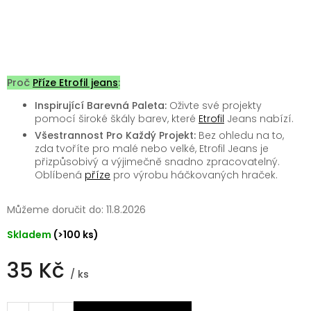
Proč
Příze Etrofil jeans
:
Inspirující Barevná Paleta:
Oživte své projekty
pomocí široké škály barev, které
Etrofil
Jeans nabízí.
Všestrannost Pro Každý Projekt:
Bez ohledu na to,
zda tvoříte pro malé nebo velké, Etrofil Jeans je
přizpůsobivý a výjimečně snadno zpracovatelný.
Oblíbená
příze
pro výrobu háčkovaných hraček.
Můžeme doručit do:
11.8.2026
Skladem
(>100 ks)
35 Kč
/ ks
Měrná
cena: