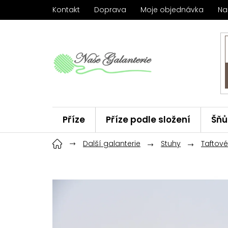
Přejít
Kontakt
Doprava
Moje objednávka
Na
na
obsah
Příze
Příze podle složení
Šňů
Háčky
Další galanterie
ChiaoGoo
Stuhy
Značky
Taftové