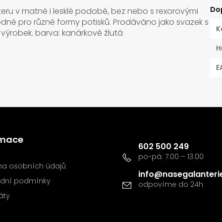
Do
eru v matné i lesklé podobě, bez nebo s rexorovými
hodné pro různé formy potisků. Prodáváno jako svazek s
K
výrobek. barva: kanárkově žlutá
H
E
Kontakt
rmace
602 500 249
a osobních údajů
info
@
nasegalanteri
dní podmínky
káty