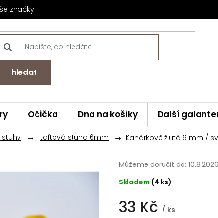
še značky
hledat
ry
Očička
Dna na košíky
Další galante
 stuhy
taftová stuha 6mm
Kanárkově žlutá 6 mm / s
Můžeme doručit do:
10.8.202
Skladem
(4 ks)
33 Kč
/ ks