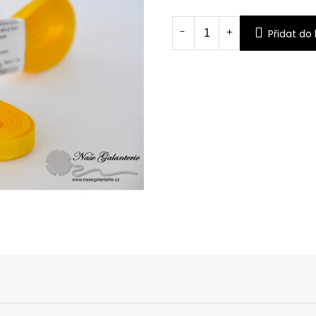
Měrná
cena:
Přidat do