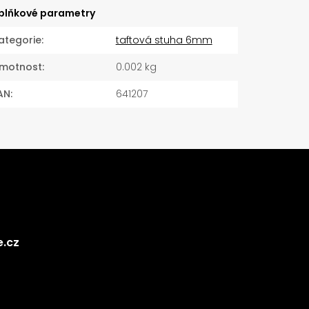
plňkové parametry
ategorie
:
taftová stuha 6mm
motnost
:
0.002 kg
AN
:
641207
e.cz