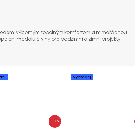
 vzhledem, výborným tepelným komfortem a mimořádnou
í spojení modalu a vlny pro podzimní a zimní projekty.
dej
Výprodej
–33 %