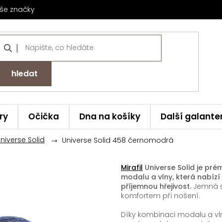
še značky
hledat
ry
Očička
Dna na košíky
Další galante
Universe Solid
Universe Solid 458 černomodrá
Mirafil
Universe Solid je pr
modalu a vlny, která nabíz
příjemnou hřejivost.
Jemná st
komfortem při nošení.
Díky kombinaci modalu a vl