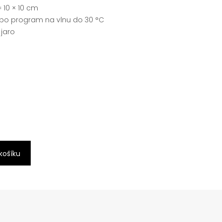
= 10 × 10 cm
ebo program na vlnu do 30 °C
 jaro
 košíku