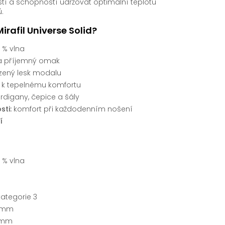
 a schopností udržovat optimální teplotu
.
Mirafil Universe Solid?
 % vlna
a příjemný omak
zený lesk modalu
á k tepelnému komfortu
ardigany, čepice a šály
sti:
komfort při každodenním nošení
í
 % vlna
kategorie 3
 mm
 mm