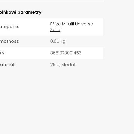
plňkové parametry
Příze Mirafil Universe
ategorie
:
Solid
motnost
:
0.05 kg
AN
:
8681978001453
ateriál
:
Vlna, Modal