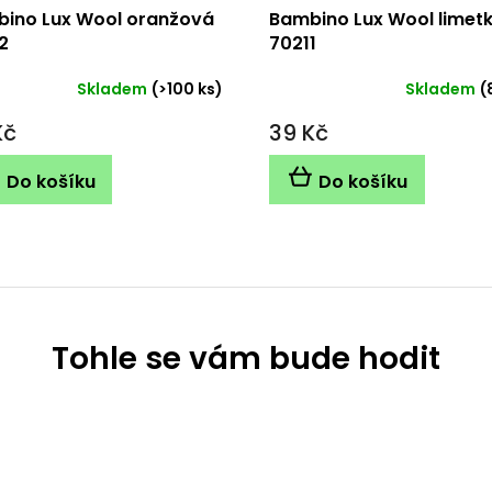
ino Lux Wool oranžová
Bambino Lux Wool limet
2
70211
Skladem
(>100 ks)
Skladem
(
Kč
39 Kč
Do košíku
Do košíku