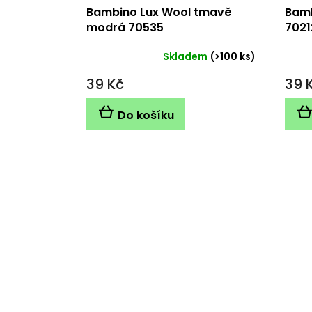
Bambino Lux Wool tmavě
Bamb
modrá 70535
7021
Skladem
(>100 ks)
39 Kč
39 
Do košíku