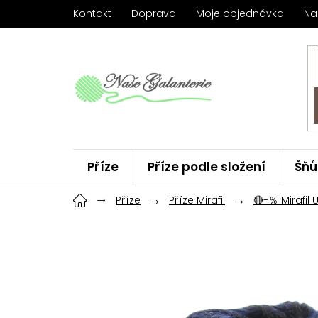
Přejít
Kontakt
Doprava
Moje objednávka
Na
na
obsah
Příze
Příze podle složení
Šňů
Háčky
Příze
ChiaoGoo
Příze Mirafil
Značky
🔴-％ Mirafil 