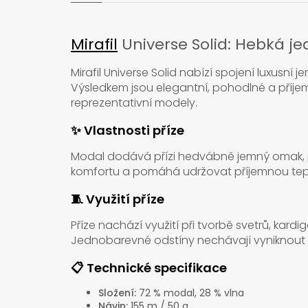
Mirafil
Universe Solid: Hebká 
Mirafil Universe Solid nabízí spojení luxusní 
Výsledkem jsou elegantní, pohodlné a příje
reprezentativní modely.
✨ Vlastnosti příze
Modal dodává přízi hedvábně jemný omak, pr
komfortu a pomáhá udržovat příjemnou tep
🧵 Využití příze
Příze nachází využití při tvorbě svetrů, kardiga
Jednobarevné odstíny nechávají vyniknout s
📋 Technické specifikace
Složení:
72 % modal, 28 % vlna
Návin:
155 m / 50 g