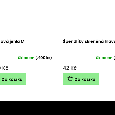
tová jehla M
Špendlíky skleněná hlav
Skladem
(>100 ks)
Skladem
ěrné
ocení
0 Kč
42 Kč
ktu
Do košíku
Do košíku
iček.
Kontakt