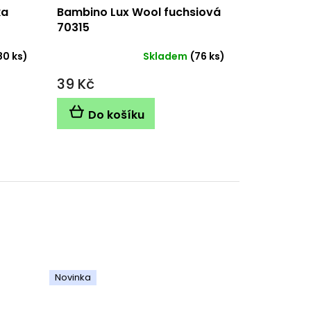
ka
Bambino Lux Wool fuchsiová
70315
80 ks)
Skladem
(76 ks)
39 Kč
Do košíku
Novinka