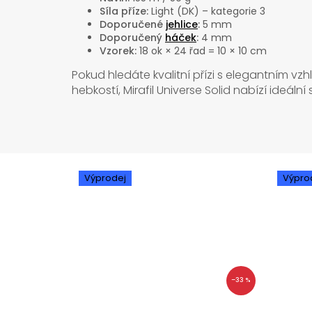
Síla příze:
Light (DK) – kategorie 3
Doporučené
jehlice
:
5 mm
Doporučený
háček
:
4 mm
Vzorek:
18 ok × 24 řad = 10 × 10 cm
Pokud hledáte kvalitní přízi s elegantním
hebkostí, Mirafil Universe Solid nabízí ideáln
Výprodej
Výpro
–33 %