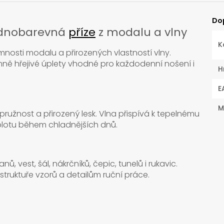
Do
jednobarevná
příze
z modalu a vlny
K
jemnosti modalu a přirozených vlastností vlny.
mně hřejivé úplety vhodné pro každodenní nošení i
H
E
M
užnost a přirozený lesk. Vlna přispívá k tepelnému
lotu během chladnějších dnů.
nů, vest, šál, nákrčníků, čepic, tunelů i rukavic.
truktuře vzorů a detailům ruční práce.