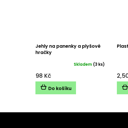
Jehly na panenky a plyšové
Plas
hračky
Skladem
(3 ks)
Prům
hodn
98 Kč
2,5
produ
je
5,0
Do košíku
z
5
hvězd
Z
á
Odebírat newsletter
p