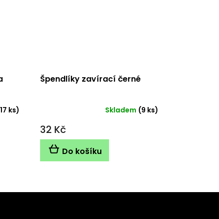
a
Špendlíky zavírací černé
(17 ks)
Skladem
(9 ks)
32 Kč
Do košíku