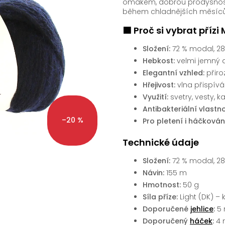
omakem, dobrou prodyšností
během chladnějších měsíců
🟩 Proč si vybrat přízi 
Složení:
72 % modal, 28
Hebkost:
velmi jemný 
Elegantní vzhled:
přiro
Hřejivost:
vlna přispív
Využití:
svetry, vesty, k
Antibakteriální vlastno
–20 %
Pro pletení i háčkován
Technické údaje
Složení:
72 % modal, 28
Návin:
155 m
Hmotnost:
50 g
Síla příze:
Light (DK) – 
Doporučené
jehlice
:
5
Doporučený
háček
:
4