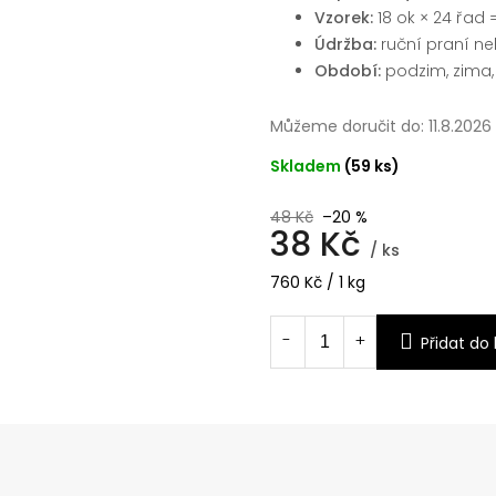
Vzorek:
18 ok × 24 řad 
Údržba:
ruční praní n
Období:
podzim, zima,
Můžeme doručit do:
11.8.2026
Skladem
(59 ks)
48 Kč
–20 %
38 Kč
/ ks
Měrná
760 Kč / 1 kg
cena:
Přidat do