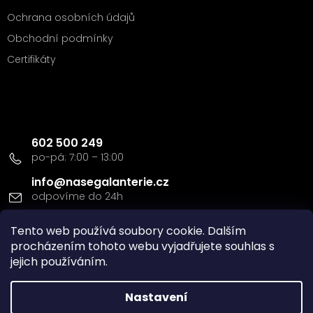
Ochrana osobních údajů
Obchodní podmínky
Certifikáty
Kontakt
602 500 249
info
@
nasegalanterie.cz
Doprava a platba
Tento web používá soubory cookie. Dalším
procházením tohoto webu vyjadřujete souhlas s
jejich používáním.
Nastavení
Vytvořil Shoptet