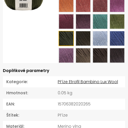
Doplňkové parametry
Kategorie
:
Příze Etrofil Bambino Lux Wool
Hmotnost
:
0.05 kg
EAN
:
15706382020265
Štítek
:
Příze
Materiál
:
Merino vlna