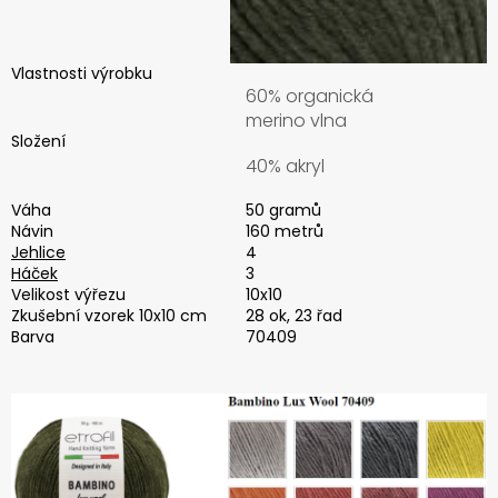
Vlastnosti výrobku
60% organická
merino vlna
Složení
40% akryl
Váha
50 gramů
Návin
160 metrů
Jehlice
4
Háček
3
Velikost výřezu
10x10
Zkušební vzorek 10x10 cm
28 ok, 23 řad
Barva
70409