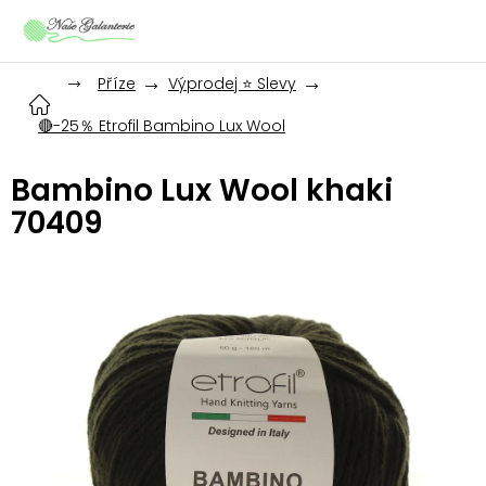
Přejít
na
obsah
Příze
Výprodej ⭐ Slevy
🔴-25％ Etrofil Bambino Lux Wool
Bambino Lux Wool khaki
70409