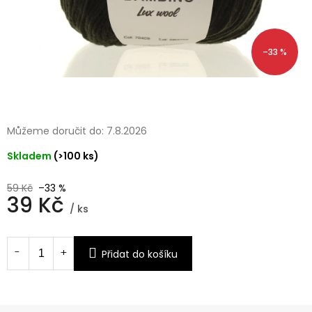
–33 %
Můžeme doručit do:
7.8.2026
Skladem
(>100 ks)
59 Kč
–33 %
39 Kč
/ ks
Měrná
cena:
Přidat do košíku