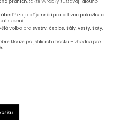
oha praních
, takže výrobky zůstávají dlouho
rábe:
Příze je
příjemná i pro citlivou pokožku a
oční nošení.
vělá volba pro
svetry, čepice, šály, vesty, šaty,
bře klouže po jehlicích i háčku – vhodná pro
é
.
 košíku