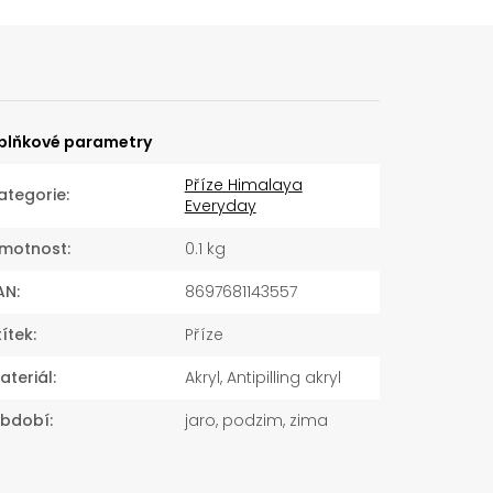
plňkové parametry
Příze Himalaya
ategorie
:
Everyday
motnost
:
0.1 kg
AN
:
8697681143557
títek
:
Příze
ateriál
:
Akryl, Antipilling akryl
bdobí
:
jaro, podzim, zima