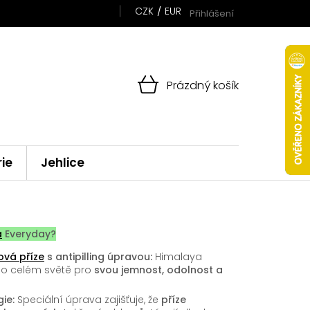
CZK
EUR
Přihlášení
NÁKUPNÍ
Prázdný košík
KOŠÍK
rie
Jehlice
a
Everyday?
ová příze
s antipilling úpravou:
Himalaya
po celém světě pro
svou jemnost, odolnost a
ie:
Speciální úprava zajišťuje, že
příze