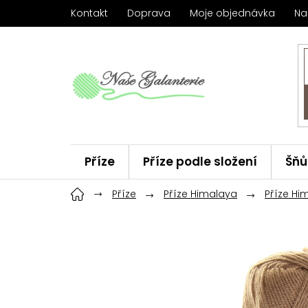
Přejít
Kontakt
Doprava
Moje objednávka
Na
na
obsah
Příze
Příze podle složení
Šňů
Háčky
Příze
ChiaoGoo
Příze Himalaya
Značky
Příze Hi