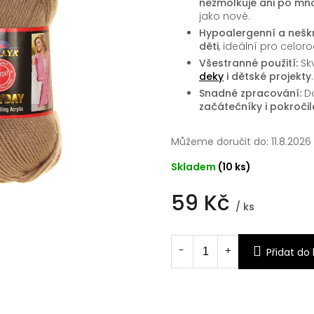
nežmolkuje ani po mn
jako nové.
Hypoalergenní a nešk
děti
, ideální pro celor
Všestranné použití:
Sk
deky
i dětské projekty
.
Snadné zpracování:
Do
začátečníky i pokročil
Můžeme doručit do:
11.8.2026
Skladem
(10 ks)
59 Kč
/ ks
Měrná
cena:
Přidat do