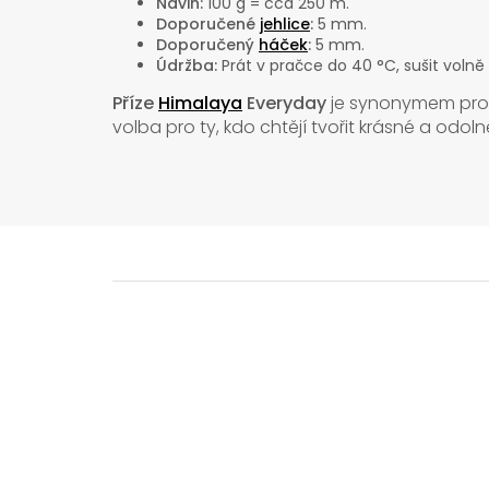
Návin:
100 g = cca 250 m.
Doporučené
jehlice
:
5 mm.
Doporučený
háček
:
5 mm.
Údržba:
Prát v pračce do 40 °C, sušit volně
Příze
Himalaya
Everyday
je synonymem pr
volba pro ty, kdo chtějí tvořit krásné a odo