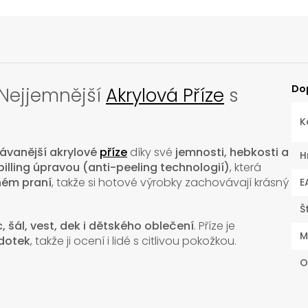
Do
Nejjemnější
Akrylová Příze
s
K
ávanější akrylové
příze
díky své
jemnosti, hebkosti a
H
pilling úpravou (anti-peeling technologií)
, která
ném praní
, takže si hotové výrobky zachovávají krásný
E
Š
, šál, vest, dek i dětského oblečení
. Příze je
M
 dotek
, takže ji ocení i lidé s citlivou pokožkou.
O