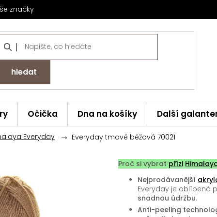
še značky
hledat
ry
Očička
Dna na košíky
Další galante
malaya Everyday
Everyday tmavě béžová 70021
Proč si vybrat
přízi
Himalay
Nejprodávanější
akryl
Everyday je oblíbená 
snadnou údržbu
.
Anti-peeling technolog