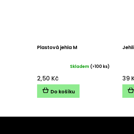
Plastová jehla M
Jehl
Skladem
(>100 ks)
Průměrné
hodnocení
2,50 Kč
39 
produktu
je
5,0
Do košíku
z
5
hvězdiček.
Z
á
Odebírat newsletter
p