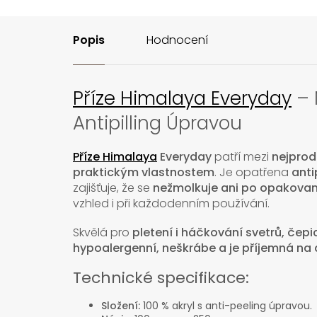
Popis
Hodnocení
Příze Himalaya Everyday
– 
Antipilling Úpravou
Příze Himalaya
Everyday
patří mezi
nejprod
praktickým vlastnostem
. Je opatřena
anti
zajišťuje, že se
nežmolkuje ani po opakova
vzhled i při každodenním používání.
Skvělá pro
pletení i háčkování svetrů, čepic
hypoalergenní, neškrábe a je příjemná na
Technické specifikace:
Složení:
100 % akryl s anti-peeling úpravou.