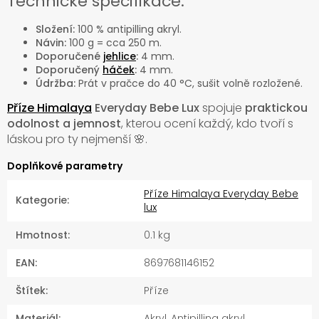
Technické specifikace:
Složení:
100 % antipilling akryl.
Návin:
100 g = cca 250 m.
Doporučené
jehlice
:
4 mm.
Doporučený
háček
:
4 mm.
Údržba:
Prát v pračce do 40 °C, sušit volně rozložené.
Příze Himalaya
Everyday Bebe Lux
spojuje
praktickou
odolnost a jemnost
, kterou ocení každý, kdo tvoří s
láskou pro ty nejmenší 🌸.
Doplňkové parametry
Příze Himalaya Everyday Bebe
Kategorie
:
lux
Hmotnost
:
0.1 kg
EAN
:
8697681146152
Štítek
:
Příze
Materiál
:
Akryl, Antipilling akryl