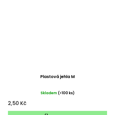
Plastová jehla M
Průměrné
Skladem
(>100 ks)
hodnocení
2,50 Kč
produktu
je
5,0