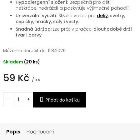
Hypoalergenní složení:
Bezpečná pro děti –
neškrábe, nedráždí a poskytuje výjimečné pohodlí.
Univerzální využití:
Skvělá volba pro
deky
, svetry,
čepičky, hračky, šály i vesty
.
Snadná údržba:
Lze prát v pračce,
dlouhodobě drží
tvar i barvy
.
Můžeme doručit do:
11.8.2026
Skladem
(20 ks)
59 Kč
/ ks
Měrná
cena:
Přidat do košíku
Popis
Hodnocení