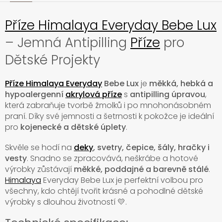
Příze Himalaya Everyday Bebe Lux
– Jemná Antipilling
Příze
pro
Dětské Projekty
Příze Himalaya Everyday
Bebe Lux
je
měkká, hebká a
hypoalergenní
akrylová příze
s
antipilling úpravou
,
která zabraňuje tvorbě žmolků i po mnohonásobném
praní. Díky své jemnosti a šetrnosti k pokožce je ideální
pro
kojenecké a dětské úplety
.
Skvěle se hodí na
deky
, svetry, čepice, šály, hračky i
vesty
. Snadno se zpracovává, neškrábe a hotové
výrobky zůstávají
měkké, poddajné a barevně stálé
.
Himalaya
Everyday Bebe Lux je perfektní volbou pro
všechny, kdo chtějí tvořit krásné a pohodlné dětské
výrobky s dlouhou životností 💛.