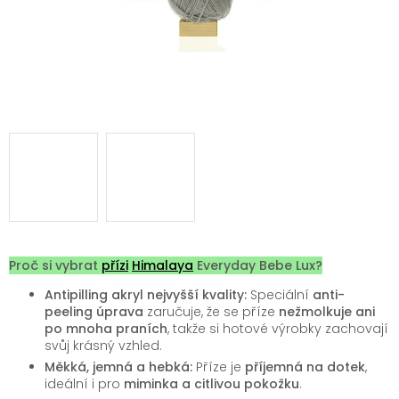
Proč si vybrat
přízi
Himalaya
Everyday Bebe Lux?
Antipilling akryl nejvyšší kvality:
Speciální
anti-
peeling úprava
zaručuje, že se příze
nežmolkuje ani
po mnoha praních
, takže si hotové výrobky zachovají
svůj krásný vzhled.
Měkká, jemná a hebká:
Příze je
příjemná na dotek
,
ideální i pro
miminka a citlivou pokožku
.