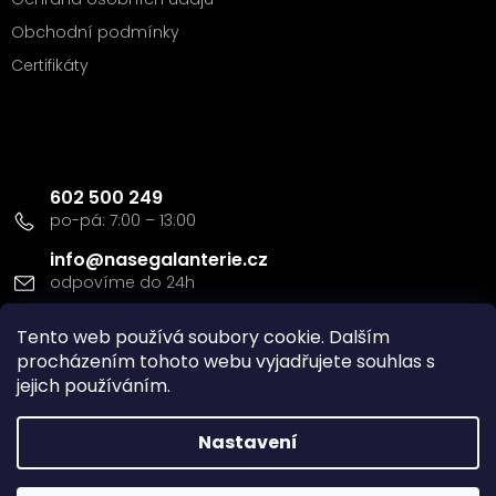
Obchodní podmínky
Certifikáty
Kontakt
602 500 249
info
@
nasegalanterie.cz
Doprava a platba
Tento web používá soubory cookie. Dalším
procházením tohoto webu vyjadřujete souhlas s
jejich používáním.
Nastavení
Vytvořil Shoptet