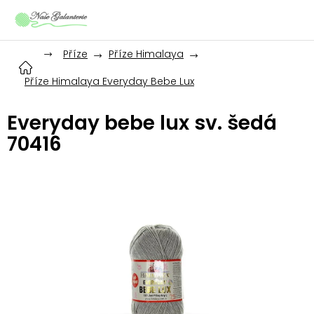
Přejít
na
obsah
Příze
Příze Himalaya
Příze Himalaya Everyday Bebe Lux
Everyday bebe lux sv. šedá
70416