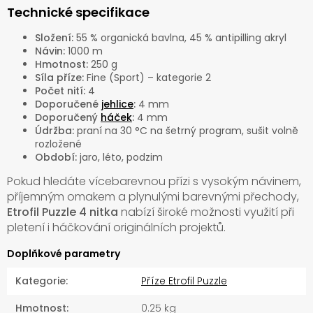
Technické specifikace
Složení:
55 % organická bavlna, 45 % antipilling akryl
Návin:
1000 m
Hmotnost:
250 g
Síla příze:
Fine (Sport) – kategorie 2
Počet nití:
4
Doporučené
jehlice
:
4 mm
Doporučený
háček
:
4 mm
Údržba:
praní na 30 °C na šetrný program, sušit volně
rozložené
Období:
jaro, léto, podzim
Pokud hledáte vícebarevnou přízi s vysokým návinem,
příjemným omakem a plynulými barevnými přechody,
Etrofil Puzzle 4 nitka
nabízí široké možnosti využití při
pletení i háčkování originálních projektů.
Doplňkové parametry
Kategorie
:
Příze Etrofil Puzzle
Hmotnost
:
0.25 kg