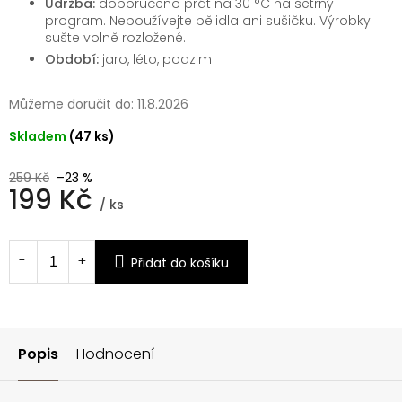
Údržba:
doporučeno prát na 30 °C na šetrný
program. Nepoužívejte bělidla ani sušičku. Výrobky
sušte volně rozložené.
Období:
jaro, léto, podzim
Můžeme doručit do:
11.8.2026
Skladem
(47 ks)
259 Kč
–23 %
199 Kč
/ ks
Měrná
cena:
Přidat do košíku
Popis
Hodnocení