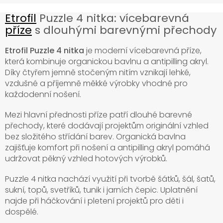
Etrofil
Puzzle 4 nitka: vícebarevná
příze
s dlouhými barevnými přechody
Etrofil Puzzle 4 nitka
je moderní vícebarevná příze,
která kombinuje organickou bavlnu a antipilling akryl.
Díky čtyřem jemně stočeným nitím vznikají lehké,
vzdušné a příjemně měkké výrobky vhodné pro
každodenní nošení.
Mezi hlavní přednosti příze patří dlouhé barevné
přechody, které dodávají projektům originální vzhled
bez složitého střídání barev. Organická bavlna
zajišťuje komfort při nošení a antipilling akryl pomáhá
udržovat pěkný vzhled hotových výrobků.
Puzzle 4 nitka nachází využití při tvorbě šátků, šál, šatů,
sukní, topů, svetříků, tunik i jarních čepic. Uplatnění
najde při háčkování i pletení projektů pro děti i
dospělé.