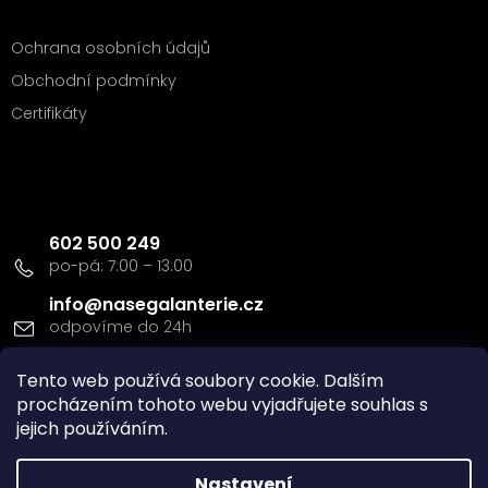
Ochrana osobních údajů
Obchodní podmínky
Certifikáty
Kontakt
602 500 249
info
@
nasegalanterie.cz
Tento web používá soubory cookie. Dalším
Doprava a platba
procházením tohoto webu vyjadřujete souhlas s
jejich používáním.
Nastavení