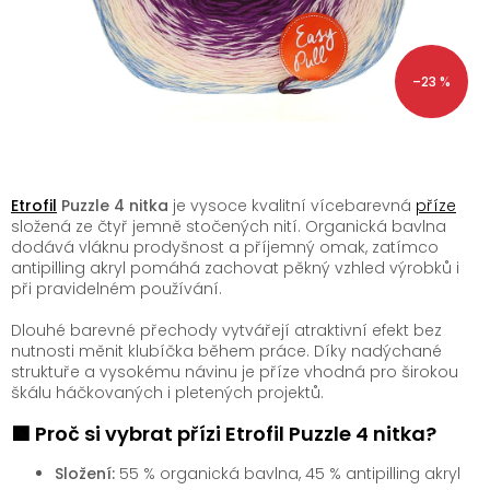
–23 %
Etrofil
Puzzle 4 nitka
je vysoce kvalitní vícebarevná
příze
složená ze čtyř jemně stočených nití. Organická bavlna
dodává vláknu prodyšnost a příjemný omak, zatímco
antipilling akryl pomáhá zachovat pěkný vzhled výrobků i
při pravidelném používání.
Dlouhé barevné přechody vytvářejí atraktivní efekt bez
nutnosti měnit klubíčka během práce. Díky nadýchané
struktuře a vysokému návinu je příze vhodná pro širokou
škálu háčkovaných i pletených projektů.
🟩 Proč si vybrat přízi Etrofil Puzzle 4 nitka?
Složení:
55 % organická bavlna, 45 % antipilling akryl