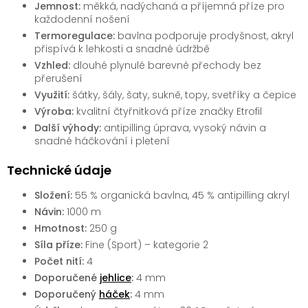
Jemnost:
měkká, nadýchaná a příjemná příze pro
každodenní nošení
Termoregulace:
bavlna podporuje prodyšnost, akryl
přispívá k lehkosti a snadné údržbě
Vzhled:
dlouhé plynulé barevné přechody bez
přerušení
Využití:
šátky, šály, šaty, sukně, topy, svetříky a čepice
Výroba:
kvalitní čtyřnitková příze značky Etrofil
Další výhody:
antipilling úprava, vysoký návin a
snadné háčkování i pletení
Technické údaje
Složení:
55 % organická bavlna, 45 % antipilling akryl
Návin:
1000 m
Hmotnost:
250 g
Síla příze:
Fine (Sport) – kategorie 2
Počet nití:
4
Doporučené
jehlice
:
4 mm
Doporučený
háček
:
4 mm