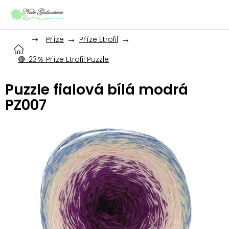
Přejít
na
obsah
Příze
Příze Etrofil
🔴-23％ Příze Etrofil Puzzle
Puzzle fialová bílá modrá
PZ007