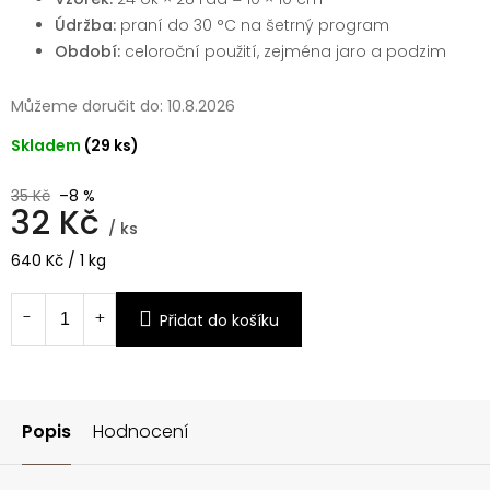
Údržba:
praní do 30 °C na šetrný program
Období:
celoroční použití, zejména jaro a podzim
Můžeme doručit do:
10.8.2026
Skladem
(29 ks)
35 Kč
–8 %
32 Kč
/ ks
Měrná
640 Kč / 1 kg
cena:
Přidat do košíku
Popis
Hodnocení