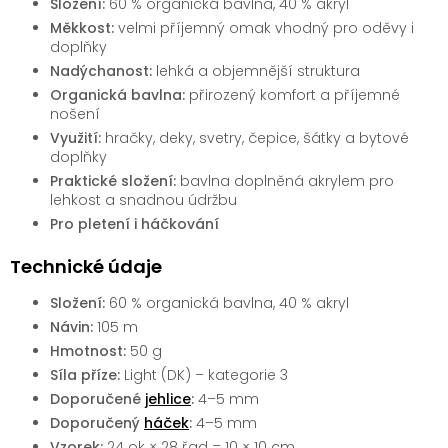
Složení:
60 % organická bavlna, 40 % akryl
Měkkost:
velmi příjemný omak vhodný pro oděvy i
doplňky
Nadýchanost:
lehká a objemnější struktura
Organická bavlna:
přirozený komfort a příjemné
nošení
Využití:
hračky, deky, svetry, čepice, šátky a bytové
doplňky
Praktické složení:
bavlna doplněná akrylem pro
lehkost a snadnou údržbu
Pro pletení i háčkování
Technické údaje
Složení:
60 % organická bavlna, 40 % akryl
Návin:
105 m
Hmotnost:
50 g
Síla příze:
Light (DK) – kategorie 3
Doporučené
jehlice
:
4–5 mm
Doporučený
háček
:
4–5 mm
Vzorek:
24 ok × 28 řad = 10 × 10 cm