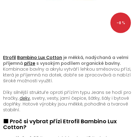
–8 %
Etrofil
Bambino Lux Cotton
je měkká, nadýchaná a velmi
příjemná
příze
s vysokým podílem organické bavlny.
Kombinace bavlny a akrylu vytváří lehkou směsovou přízi,
která je příjemná na dotek, dobře se zpracovává a nabízí
široké možnosti využití.
Díky silnější struktuře oproti přízím typu Jeans se hodí pro
hračky,
deky
, svetry, vesty, jarní čepice, šátky, šály i bytové
doplňky. Hotové výrobky jsou měkké, pohodlné a tvarově
stabilní.
🟩 Proč si vybrat přízi Etrofil Bambino Lux
Cotton?