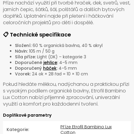
Příze nachází využití při tvorbě hraček, dek, svetrů, vest,
jarních čepic, šátků, šál, polštářů a dalších bytových
doplňků. Uplatnění najde při pletení i háčkování
celoročních projektů pro děti i dospělé.
📋 Technické specifikace
Složení:
60 % organická bavlna, 40 % akryl
Návin:
105 m / 50 g
Síla příze:
Light (DK) – kategorie 3
Doporučené
jehlice
:
4–5 mm
Doporučený
háček
:
4–5 mm
Vzorek:
24 ok × 28 řad = 10 × 10 cm
Pokud hledáte měkkou, nadýchanou a praktickou přízi
s vysokým podílem organické bavlny, Etrofil Bambino
Lux Cotton nabízí příjemné zpracování, univerzální
využití a komfort pro každodenní tvoření.
Doplňkové parametry
Příze Etrofil Bambino Lux
Kategorie
:
Cotton