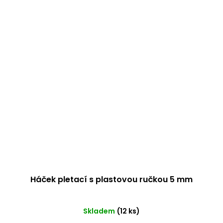
Háček pletací s plastovou ručkou 5 mm
Průměrné
Skladem
(12 ks)
hodnocení