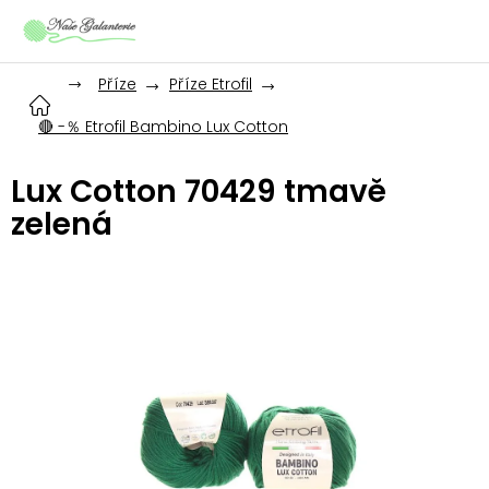
Přejít
na
obsah
Příze
Příze Etrofil
🔴 -％ Etrofil Bambino Lux Cotton
Lux Cotton 70429 tmavě
zelená