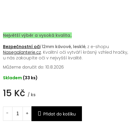
Největší výběr a vysoká kvalita..
Bezpečnostní oči
12mm kávové, lesklé
, z e-shopu
Nasegalanterie.cz
. Kvalitní oči vytváří krásný vzhled hračky,
u nás zakoupíte oči v nejvyšší kvalitě.
Můžeme doručit do:
10.8.2026
Skladem
(33 ks)
15 Kč
/ ks
Měrná
cena:
Přidat do košíku