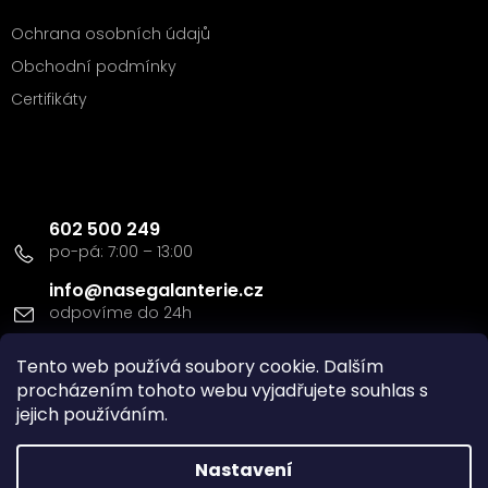
Ochrana osobních údajů
Obchodní podmínky
Certifikáty
Kontakt
602 500 249
info
@
nasegalanterie.cz
Tento web používá soubory cookie. Dalším
Doprava a platba
procházením tohoto webu vyjadřujete souhlas s
jejich používáním.
Nastavení
Vytvořil Shoptet