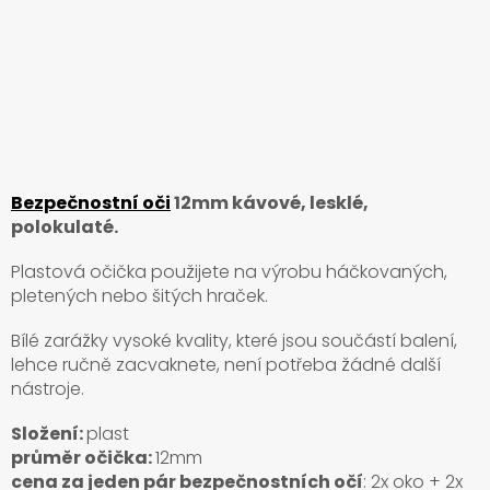
Bezpečnostní oči
12mm kávové, lesklé,
polokulaté.
Plastová očička použijete na výrobu háčkovaných,
pletených nebo šitých hraček.
Bílé zarážky vysoké kvality, které jsou součástí balení,
lehce ručně zacvaknete, není potřeba žádné další
nástroje.
Složení:
plast
průměr očička:
12mm
cena za jeden pár bezpečnostních očí
: 2x oko + 2x