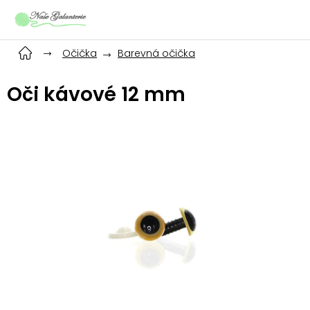
Přejít
na
obsah
Očička
Barevná očička
Oči kávové 12 mm