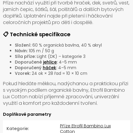
Příze nachází využití při tvorbě hraček, dek, svetrů, vest,
jarních čepic, šátků, šál, polštářů a dalších bytových
doplňků. Uplatnění najde při pletení i háčkování
celoročních projektů pro děti i dospělé.
📋 Technické specifikace
Složení:
60 % organická bavlna, 40 % akryl
Návin:
105 m / 50 g
Síla příze:
Light (DK) – kategorie 3
Doporučené
jehlice
:
4–5 mm
Doporučený
háček
:
4–5 mm
Vzorek:
24 ok × 28 řad = 10 × 10 cm
Pokud hledáte měkkou, nadýchanou a praktickou přízi
s vysokým podílem organické bavlny, Etrofil Bambino
Lux Cotton nabízí příjemné zpracování, univerzální
využití a komfort pro každodenní tvoření.
Doplňkové parametry
Příze Etrofil Bambino Lux
Kategorie
:
Cotton