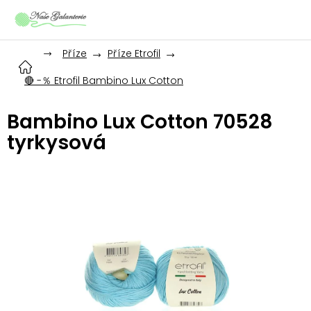
Přejít
na
obsah
Příze
Příze Etrofil
🔴 -％ Etrofil Bambino Lux Cotton
Bambino Lux Cotton 70528
tyrkysová