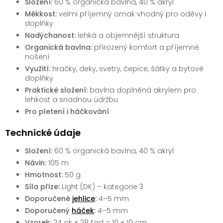
Složení:
60 % organická bavlna, 40 % akryl
Měkkost:
velmi příjemný omak vhodný pro oděvy i
doplňky
Nadýchanost:
lehká a objemnější struktura
Organická bavlna:
přirozený komfort a příjemné
nošení
Využití:
hračky, deky, svetry, čepice, šátky a bytové
doplňky
Praktické složení:
bavlna doplněná akrylem pro
lehkost a snadnou údržbu
Pro pletení i háčkování
Technické údaje
Složení:
60 % organická bavlna, 40 % akryl
Návin:
105 m
Hmotnost:
50 g
Síla příze:
Light (DK) – kategorie 3
Doporučené
jehlice
:
4–5 mm
Doporučený
háček
:
4–5 mm
Vzorek:
24 ok × 28 řad = 10 × 10 cm