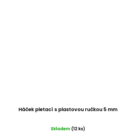
Háček pletací s plastovou ručkou 5 mm
Průměrné
Skladem
(12 ks)
hodnocení