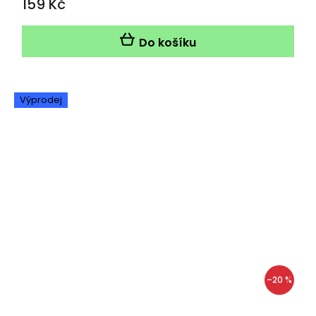
159 Kč
Do košíku
Výprodej
–20 %