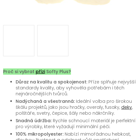
Proč si vybrat
přízi
Softy Plus?
Důraz na kvalitu a spokojenost:
Příze splňuje nejvyšší
standardy kvality, aby vyhověla potřebám i těch
nejnáročnějších tvůrců.
Nadýchaná a všestranná:
Ideální volba pro širokou
škálu projektů, jako jsou hračky, overaly, fusaky,
deky
,
polštáře, svetry, čepice, šály nebo nákrčníky.
Snadná údržba:
Rychle schnoucí materiál je perfektní
pro výrobky, které vyžadují minimální péči.
100% mikropolyester:
Nabízí mimořádnou hebkost,
dlouhou životnost a odolnost vůči opotřebení.