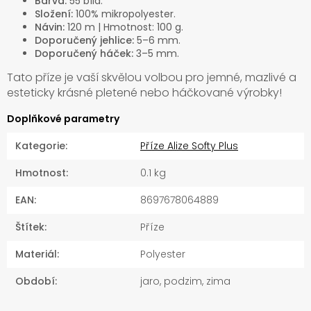
Barva:
55 bílá.
Složení:
100% mikropolyester.
Návin:
120 m | Hmotnost: 100 g.
Doporučený jehlice:
5–6 mm.
Doporučený
háček:
3–5 mm.
Tato příze je vaší skvělou volbou pro jemné, mazlivé a
esteticky krásné pletené nebo háčkované výrobky!
Doplňkové parametry
Kategorie
:
Příze Alize Softy Plus
Hmotnost
:
0.1 kg
EAN
:
8697678064889
Štítek
:
Příze
Materiál
:
Polyester
Období
:
jaro, podzim, zima