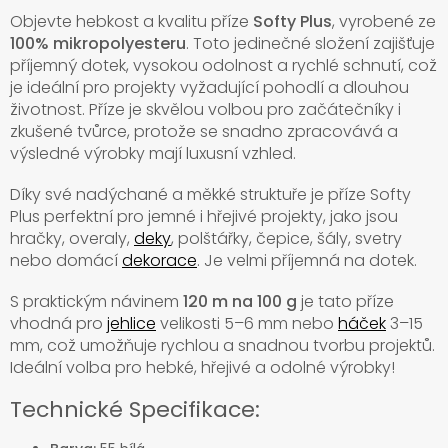
Objevte hebkost a kvalitu příze
Softy Plus
, vyrobené ze
100% mikropolyesteru
. Toto jedinečné složení zajišťuje
příjemný dotek, vysokou odolnost a rychlé schnutí, což
je ideální pro projekty vyžadující pohodlí a dlouhou
životnost. Příze je skvělou volbou pro začátečníky i
zkušené tvůrce, protože se snadno zpracovává a
výsledné výrobky mají luxusní vzhled.
Díky své nadýchané a měkké struktuře je příze Softy
Plus perfektní pro jemné i hřejivé projekty, jako jsou
hračky, overaly,
deky
, polštářky, čepice, šály, svetry
nebo domácí
dekorace
. Je velmi příjemná na dotek.
S praktickým návinem
120 m na 100 g
je tato příze
vhodná pro
jehlice
velikosti 5–6 mm nebo
háček
3–15
mm, což umožňuje rychlou a snadnou tvorbu projektů.
Ideální volba pro hebké, hřejivé a odolné výrobky!
Technické Specifikace: