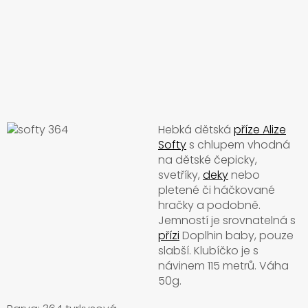
Hebká dětská
příze Alize
Softy
s chlupem vhodná
na dětské čepicky,
svetříky,
deky
nebo
pletené či háčkované
hračky a podobně.
Jemností je srovnatelná s
přízi
Doplhin baby, pouze
slabší. Klubíčko je s
návinem 115 metrů. Váha
50g.