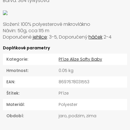
Barva: 364 tyrkysová
Složení: 100% polyesterové mikrovlákno
Návin: 50g, cca 115 m
Doporučené
jehlice
: 3-5, Doporučený
háček
2-4
Doplňkové parametry
Kategorie
:
Příze Alize Softy Baby
Hmotnost
:
0.05 kg
EAN
:
8697678031553
Štítek
:
Příze
Materiál
:
Polyester
Období
:
jaro, podzim, zima