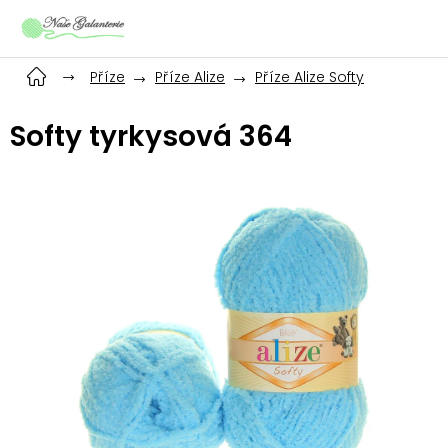
Přejít
na
obsah
Příze
Příze Alize
Příze Alize Softy
Softy tyrkysová 364