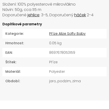
Složení: 100% polyesterové mikrovlákno
Návin: 50g, cca 115 m
Doporučené
jehlice
: 3-5, Doporučený
háček
2-4
Doplňkové parametry
Kategorie
:
Příze Alize Softy Baby
Hmotnost
:
0.05 kg
EAN
:
8697678053159
Štítek
:
Příze
Materiál
:
Polyester
Období
:
jaro, podzim, zima