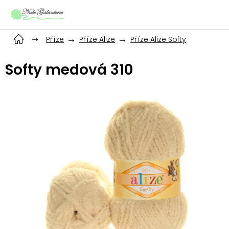
Přejít
na
obsah
Příze
Příze Alize
Příze Alize Softy
Softy medová 310