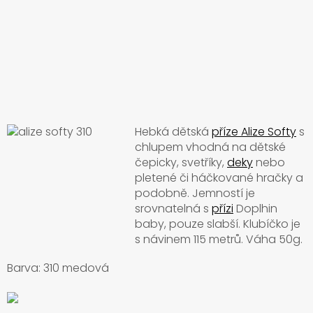
Hebká dětská
příze Alize Softy
s
chlupem vhodná na dětské
čepicky, svetříky,
deky
nebo
pletené či háčkované hračky a
podobně. Jemností je
srovnatelná s
přízi
Doplhin
baby, pouze slabší. Klubíčko je
s návinem 115 metrů. Váha 50g.
Barva: 310 medová