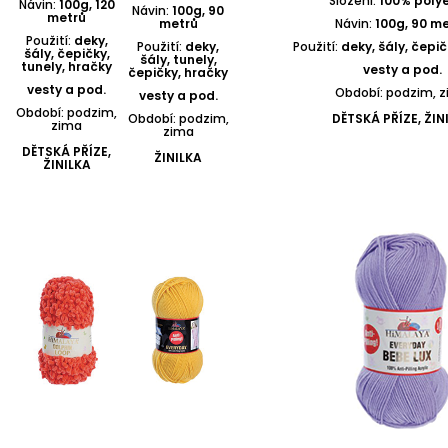
Složení:
100% polye
Návin:
100g, 120
Návin:
100g, 90
metrů
metrů
Návin:
100g, 90 m
Použití:
deky,
Použití:
deky,
Použití:
deky, šály, čepič
šály, čepičky,
šály, tunely,
tunely, hračky
vesty a pod.
čepičky, hračky
vesty a pod.
Období: podzim, 
vesty a pod.
Období: podzim,
Období: podzim,
DĚTSKÁ PŘÍZE, ŽIN
zima
zima
DĚTSKÁ PŘÍZE,
ŽINILKA
ŽINILKA