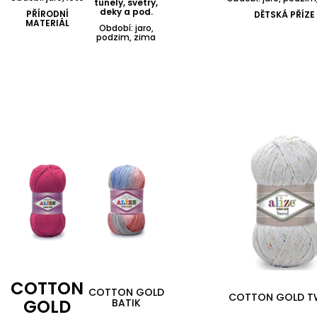
tunely, svetry,
deky a pod.
PŘÍRODNÍ
DĚTSKÁ PŘÍZE
MATERIÁL
Období: jaro,
podzim, zima
COTTON
COTTON GOLD
COTTON GOLD T
GOLD
BATIK