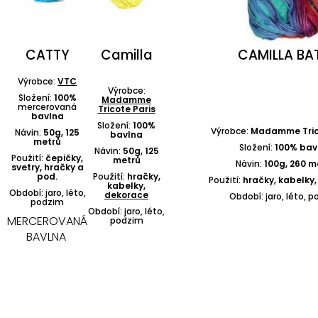
CATTY
Camilla
CAMILLA BA
Výrobce:
VTC
Výrobce:
Složení:
100%
Madamme
mercerovaná
Tricote Paris
bavlna
Složení:
100%
Výrobce:
Madamme Trico
Návin:
50g, 125
bavlna
metrů
Složení:
100% bav
Návin:
50g, 125
Použití:
čepičky,
metrů
Návin:
100g, 260 m
svetry, hračky a
pod.
Použití:
hračky,
Použití:
hračky, kabelky
kabelky,
Období: jaro, léto,
dekorace
Období: jaro, léto, 
podzim
Období: jaro, léto,
MERCEROVANÁ
podzim
BAVLNA