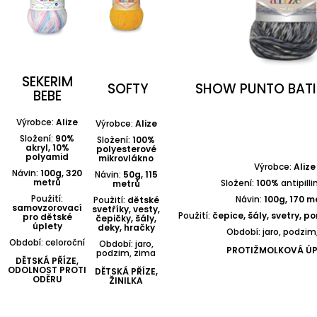
SEKERIM
SOFTY
SHOW PUNTO BATI
BEBE
Výrobce:
Alize
Výrobce:
Alize
Složení:
90%
Složení:
100%
akryl, 10%
polyesterové
polyamid
mikrovlákno
Výrobce:
Alize
Návin:
100g, 320
Návin:
50g, 115
metrů
Složení:
100%
antipilli
metrů
Použití:
Návin:
100g, 170 m
Použití:
dětské
samovzorovací
svetříky, vesty,
Použití:
čepice, šály, svetry, p
pro dětské
čepičky, šály,
úplety
deky, hračky
Období: jaro, podzim
Období: celoroční
Období: jaro,
PROTIŽMOLKOVÁ Ú
podzim, zima
DĚTSKÁ PŘÍZE,
ODOLNOST PROTI
DĚTSKÁ PŘÍZE,
ODĚRU
ŽINILKA