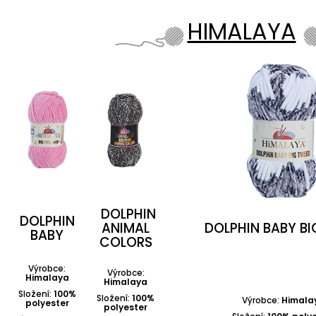
HIMALAYA
DOLPHIN
DOLPHIN
ANIMAL
DOLPHIN BABY B
BABY
COLORS
Výrobce:
Výrobce:
Himalaya
Himalaya
Složení:
100%
Složení:
100%
Výrobce:
Himala
polyester
polyester