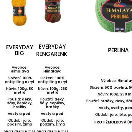
EVERYDAY
EVERYDAY
PERLINA
BIG
RENGARENK
Výrobce:
Výrobce:
Himalaya
Himalaya
Složení:
100%
Složení:
100%
Výrobce:
Himala
antlipilling
akryl
antlipilling
akryl
Složení:
50% bavlna, 5
Návin:
100g, 80
Návin:
100g, 250
metrů
metrů
Návin:
100g, 290 m
Použití:
deky,
Použití:
deky,
Použití:
hračky, deky, šál
šály, čepičky,
šály, čepičky,
hračky
hračky
vesty, svetry, po
vesty a pod.
vesty a pod.
Období: jaro, léto, 
Období: jaro,
Období: jaro,
PROTIŽMOLKOVÁ Ú
podzim, zima
podzim, zima
PROTIŽMOLKOVÁ
PROTIŽMOLKOVÁ