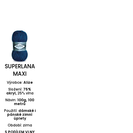
SUPERLANA
MAXI
Výrobce:
Alize
Složení:
75%
akryl,
25% vlna
Návin:
100g, 100
metrů
Použití:
dámské i
pánské zimní
úplety
Období: zima
S PODÍLEM VLNY