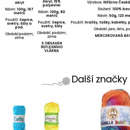
Akryl, 15%
Výrobce:
Niťárna Česká
akryl
polyester
Složení:
100% bav
Návin:
100g, 167
Návin:
100g, 80
metrů
metrů
Návin:
50g, 123 me
Použití:
čepice,
Použití:
čepice,
Použití:
hračky, tašky, kabelky, 
svetry, šály a
svetry, šály
pod.
Období: jaro, léto, 
Období: podzim,
Období:podzim,
MERCEROVANÁ BA
zima
zima
S OBSAHEN
REFLEXNÍHO
VLÁKNA
Další značky