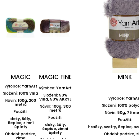
MAGIC
MAGIC FINE
MINK
Výrobce:
YarnArt
Výrobce:
YarnArt
Složení:
100% vlna
Složení:
50%
Výrobce:
YarnAr
vlna, 50% AKRYL
Návin:
100g, 200
metrů
Složení:
100% poly
Návin:
100g, 300
metrů
Použití:
Návin:
50g, 75 me
Použití:
deky, šály,
Použití:
čepice, zimní
deky, šály,
úplety
hračky, svetry, čepice, 
čepice, zimní
úplety
Období: podzim,
Období: podzim, 
zima