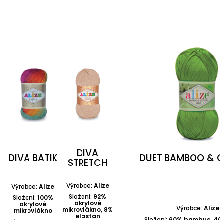
DIVA
DIVA BATIK
DUET BAMBOO &
STRETCH
Výrobce:
Alize
Výrobce:
Alize
Složení:
92%
Složení:
100%
akrylové
akrylové
Výrobce:
Alize
mikrovlákno, 8%
mikrovlákno
elastan
Složení:
60% bambus, 4