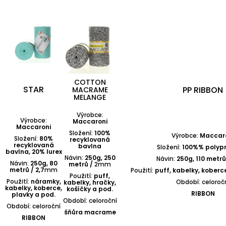
COTTON
STAR
PP RIBBON
MACRAME
MELANGE
Výrobce:
Výrobce:
Maccaroni
Maccaroni
Složení:
100%
Výrobce:
Maccar
Složení:
80%
recyklovaná
recyklovaná
bavlna
Složení:
100%% polypr
bavlna, 20% lurex
Návin:
250g, 250
Návin:
250g, 110 metrů
Návin:
250g, 80
metrů /
2mm
metrů / 2,7
mm
Použití:
puff, kabelky, koberce
Použití:
puff,
Použití:
náramky,
Období: celoroč
kabelky, hračky,
kabelky, koberce,
košíčky a pod.
RIBBON
plavky a pod.
Období: celoroční
Období: celoroční
šňůra macrame
RIBBON