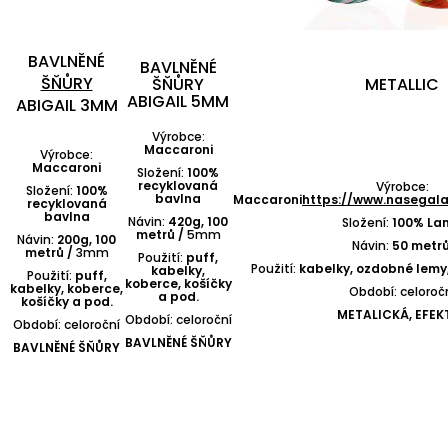
BAVLNĚNÉ
BAVLNĚNÉ
ŠŇŮRY
ŠŇŮRY
METALLIC
ABIGAIL 5MM
ABIGAIL 3MM
Výrobce:
Maccaroni
Výrobce:
Maccaroni
Složení:
100%
recyklovaná
Výrobce:
Složení:
100%
bavlna
Maccaroni
https://www.nasegalan
recyklovaná
bavlna
Návin:
420g, 100
Složení:
100% La
metrů /
5mm
Návin:
200g, 100
Návin:
50 metr
metrů /
3mm
Použití:
puff,
Použití:
kabelky, ozdobné lemy
kabelky,
Použití:
puff,
koberce, košíčky
kabelky, koberce,
Období: celoroč
a pod.
košíčky a pod.
METALICKÁ, EFEK
Období: celoroční
Období: celoroční
BAVLNĚNÉ ŠŇŮRY
BAVLNĚNÉ ŠŇŮRY