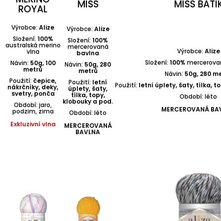
MISS
MISS BATI
ROYAL
Výrobce:
Alize
Výrobce:
Alize
Složení:
100%
Složení:
100%
australská merino
mercerovaná
Výrobce:
Alize
vlna
bavlna
Složení:
100%
mercerova
Návin:
50g, 100
Návin:
50g, 280
metrů
metrů
Návin:
50g, 280 m
Použití:
čepice,
Použití:
letní
Použití:
letní úplety, šaty, tílka, 
nákrčníky, deky,
úplety, šaty,
svetry, ponča
tílka, topy,
Období: léto
klobouky a pod.
Období: jaro,
MERCEROVANÁ BA
podzim, zima
Období: léto
Exkluzivní vlna
MERCEROVANÁ
BAVLNA