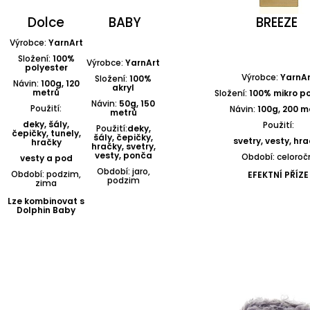
Dolce
BABY
BREEZE
Výrobce:
YarnArt
Složení:
100%
Výrobce:
YarnArt
polyester
Výrobce:
YarnAr
Složení:
100%
Návin:
100g, 120
akryl
metrů
Složení:
100% mikro po
Návin:
50g, 150
Použití:
Návin:
100g, 200 m
metrů
deky, šály,
Použití:
Použití:
deky,
čepičky, tunely,
šály, čepičky,
svetry, vesty, hr
hračky
hračky, svetry,
vesty, ponča
Období: celoroč
vesty a pod
Období: jaro,
Období: podzim,
EFEKTNÍ PŘÍZE
podzim
zima
Lze kombinovat s
Dolphin Baby