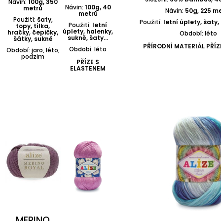
Návin:
100g, 350
Návin:
100g, 40
metrů
Návin:
50g, 225 m
metrů
Použití:
šaty,
Použití:
letní úplety, šaty,
Použití:
letní
topy, tílka,
úplety, halenky,
hračky, čepičky,
Období: léto
sukně, šaty...
šátky, sukně
PŘÍRODNÍ MATERIÁL PŘÍZ
Období: léto
Období: jaro, léto,
podzim
PŘÍZE S
ELASTENEM
MERINO