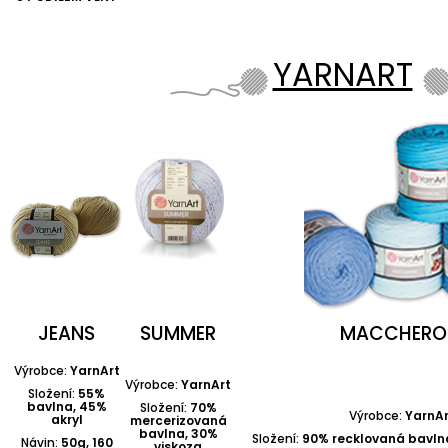
YARNART
JEANS
SUMMER
MACCHERO
Výrobce:
YarnArt
Výrobce:
YarnArt
Složení:
55%
bavlna, 45%
Složení:
70%
Výrobce:
YarnAr
akryl
mercerizovaná
bavlna, 30%
Složení:
90% recklovaná bavlna
Návin:
50g, 160
viskoza