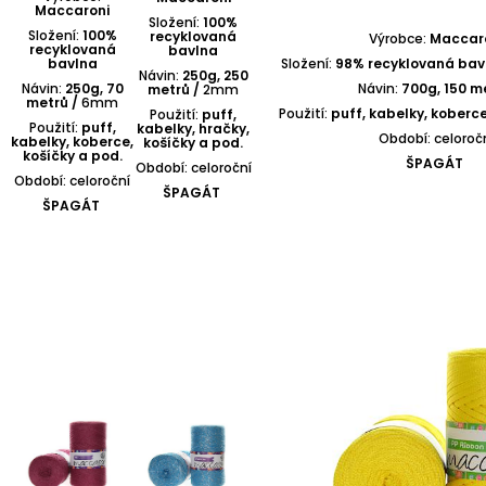
Maccaroni
Složení:
100%
Složení:
100%
recyklovaná
Výrobce:
Maccar
recyklovaná
bavlna
bavlna
Složení:
98% recyklovaná bavl
Návin:
250g, 250
Návin:
250g, 70
Návin:
700g, 150 m
metrů /
2mm
metrů /
6mm
Použití:
puff, kabelky, koberce
Použití:
puff,
Použití:
puff,
kabelky, hračky,
Období: celoroč
kabelky, koberce,
košíčky a pod.
košíčky a pod.
ŠPAGÁT
Období: celoroční
Období: celoroční
ŠPAGÁT
ŠPAGÁT