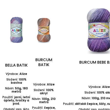
BURCUM
BURCUM BEBE B
BATIK
BELLA BATIK
Výrobce:
Alize
Složení:
100%
bavlna
Výrobce:
Alize
Výrobce:
Alize
Návin:
50g, 180
Složení:
100%
metrů
Složení:
100% akr
akryl
Použití:
jarní, letní
Návin:
100g, 210 m
Návin:
100g, 210
úplety, hračky a
metrů
pod.
Použití:
dětské čepice, šály, s
Použití:
čepice,
Období: jaro, léto
Období: jaro, podzim