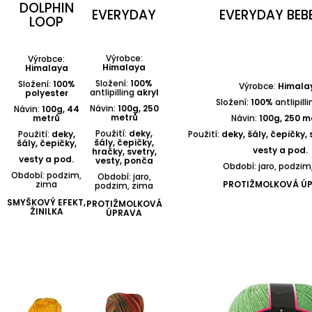
DOLPHIN
EVERYDAY
EVERYDAY BEB
LOOP
Výrobce:
Výrobce:
Himalaya
Himalaya
Složení:
100%
Složení:
100%
Výrobce:
Himala
antlipilling
akryl
polyester
Složení:
100%
antlipill
Návin:
100g, 250
Návin:
100g, 44
metrů
metrů
Návin:
100g, 250 m
Použití:
deky,
Použití:
deky,
Použití:
deky, šály, čepičky, 
šály, čepičky,
šály, čepičky,
vesty a pod.
hračky, svetry,
vesty a pod.
vesty, ponča
Období: jaro, podzim
Období: podzim,
Období: jaro,
zima
PROTIŽMOLKOVÁ Ú
podzim, zima
SMYŠKOVÝ EFEKT,
PROTIŽMOLKOVÁ
ŽINILKA
ÚPRAVA