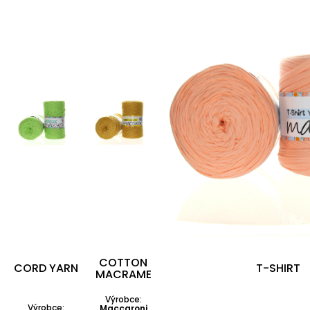
COTTON
CORD YARN
T-SHIRT
MACRAME
Výrobce:
Výrobce:
Maccaroni