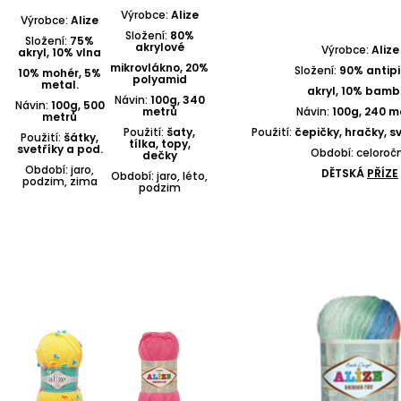
Výrobce:
Alize
Výrobce:
Alize
Složení:
80%
Složení:
75%
akrylové
Výrobce:
Alize
akryl, 10% vlna
mikrovlákno, 20%
Složení:
90% antipi
10% mohér, 5%
polyamid
metal.
akryl, 10% bamb
Návin:
100g, 340
Návin:
100g, 500
metrů
Návin:
100g, 240 m
metrů
Použití:
šaty,
Použití:
čepičky, hračky, sv
Použití:
šátky,
tílka, topy,
svetříky a pod.
Období: celoročn
dečky
Období: jaro,
DĚTSKÁ
PŘÍZE
Období: jaro, léto,
podzim, zima
podzim