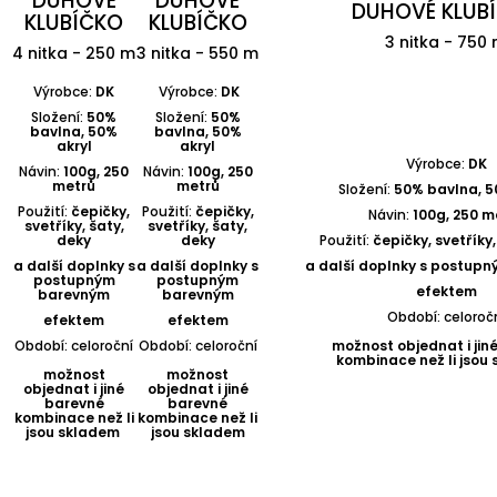
DUHOVÉ
DUHOVÉ
DUHOVÉ KLUB
KLUBÍČKO
KLUBÍČKO
3 nitka - 750
4 nitka - 250 m
3 nitka - 550 m
Výrobce:
DK
Výrobce:
DK
Složení:
50%
Složení:
50%
bavlna, 50%
bavlna, 50%
akryl
akryl
Výrobce:
DK
Návin:
100g, 250
Návin:
100g, 250
metrů
metrů
Složení:
50% bavlna, 5
Použití:
čepičky,
Použití:
čepičky,
Návin:
100g, 250 m
svetříky, šaty,
svetříky, šaty,
deky
deky
Použití:
čepičky, svetříky,
a další doplnky s
a další doplnky s
a další doplnky s postup
postupným
postupným
efektem
barevným
barevným
Období: celoroč
efektem
efektem
Období: celoroční
Období: celoroční
možnost objednat i jin
kombinace než li jsou
možnost
možnost
objednat i jiné
objednat i jiné
barevné
barevné
kombinace než li
kombinace než li
jsou skladem
jsou skladem