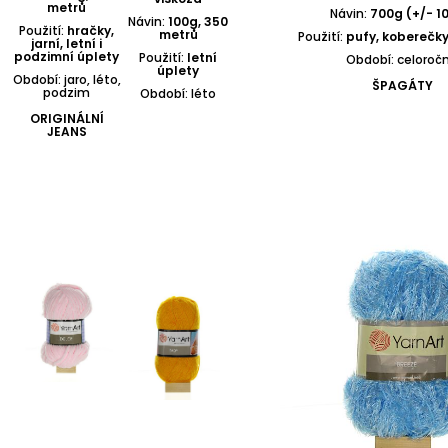
metrů
Návin:
700g (+/- 10
Návin:
100g, 350
Použití:
hračky,
metrů
Použití:
pufy, koberečky
jarní, letní i
podzimní úplety
Použití:
letní
Období: celoroč
úplety
Období: jaro, léto,
ŠPAGÁTY
podzim
Období: léto
ORIGINÁLNÍ
JEANS