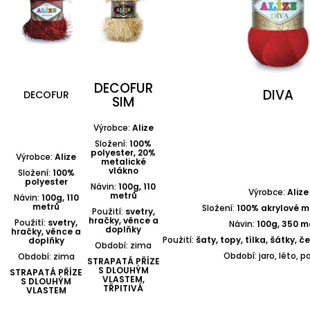
DECOFUR
DIVA
DECOFUR
SIM
Výrobce:
Alize
Složení:
100%
polyester, 20%
Výrobce:
Alize
metalické
vlákno
Složení:
100%
polyester
Návin:
100g, 110
Výrobce:
Alize
metrů
Návin:
100g, 110
metrů
Složení:
100% akrylové m
Použití:
svetry,
hračky, věnce a
Použití:
svetry,
Návin:
100g, 350 m
doplňky
hračky, věnce a
Použití:
šaty, topy, tílka, šátky, č
doplňky
Období: zima
Období: jaro, léto, 
Období: zima
STRAPATÁ PŘÍZE
S DLOUHÝM
STRAPATÁ PŘÍZE
VLASTEM,
S DLOUHÝM
TŘPITIVÁ
VLASTEM