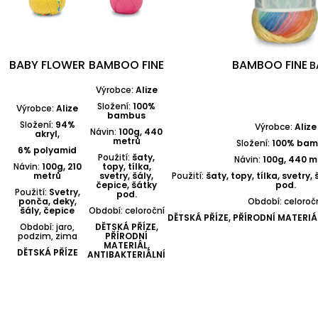
BABY FLOWER
BAMBOO FINE
BAMBOO FINE
B
Výrobce:
Alize
Složení:
100%
Výrobce:
Alize
bambus
Složení:
94%
Výrobce:
Alize
Návin:
100g, 440
akryl,
metrů
Složení:
100% bam
6% polyamid
Použití:
šaty,
Návin:
100g, 440 m
Návin:
100g, 210
topy, tílka,
metrů
svetry, šály,
Použití:
šaty, topy, tílka, svetry,
čepice, šátky
pod.
Použití:
Svetry,
pod.
ponča, deky,
Období: celoroč
šály, čepice
Období: celoroční
DĚTSKÁ PŘÍZE, PŘÍRODNÍ MATERIÁ
Období: jaro,
DĚTSKÁ PŘÍZE,
podzim, zima
PŘÍRODNÍ
MATERIÁL,
DĚTSKÁ PŘÍZE
ANTIBAKTERIÁLNÍ