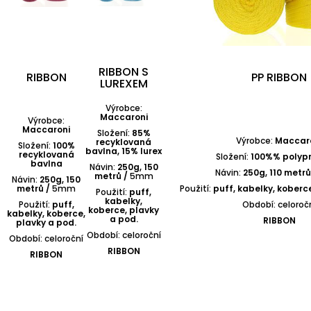
RIBBON S
RIBBON
PP RIBBON
LUREXEM
Výrobce:
Maccaroni
Výrobce:
Maccaroni
Složení:
85%
Výrobce:
Maccar
recyklovaná
Složení:
100%
bavlna, 15% lurex
recyklovaná
Složení:
100%% polypr
bavlna
Návin:
250g, 150
Návin:
250g, 110 metrů
metrů /
5mm
Návin:
250g, 150
metrů /
5mm
Použití:
puff, kabelky, koberce
Použití:
puff,
kabelky,
Použití:
puff,
Období: celoroč
koberce, plavky
kabelky, koberce,
a pod.
RIBBON
plavky a pod.
Období: celoroční
Období: celoroční
RIBBON
RIBBON