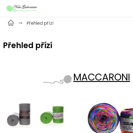
Přejít
na
obsah
Přehled přízí
Přehled přízí
MACCARONI