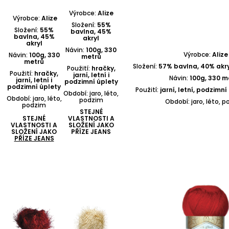
Výrobce:
Alize
Výrobce:
Alize
Složení:
55%
Složení:
55%
bavlna, 45%
bavlna, 45%
akryl
akryl
Návin:
100g, 330
Výrobce:
Alize
Návin:
100g, 330
metrů
metrů
Složení:
57% bavlna, 40% akry
Použití:
hračky,
Použití:
hračky,
jarní, letní i
Návin:
100g, 330 m
jarní, letní i
podzimní úplety
podzimní úplety
Použití:
jarní, letní, podzimní
Období: jaro, léto,
Období: jaro, léto,
podzim
Období: jaro, léto, 
podzim
STEJNÉ
STEJNÉ
VLASTNOSTI A
VLASTNOSTI A
SLOŽENÍ JAKO
SLOŽENÍ JAKO
PŘÍZE JEANS
PŘÍZE JEANS