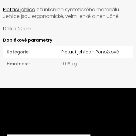
Pletací jehlice
z funkčního syntetického materiálu.
Jehlice jsou ergonomické, velmi lehké a nehlučné.
Délka: 20cm
Doplňkové parametry
Kategorie
:
Pletací jehlice - Ponožkové
Hmotnost
:
0.05 kg
Z
á
Odebírat newsletter
p
a
Vložte svůj e-mail a my vám budeme zasílat
t
informace o nových produktech na našem e-shopu.
í
E-mail