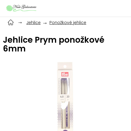
Přejít
na
obsah
Jehlice
Ponožkové jehlice
Jehlice Prym ponožkové
6mm