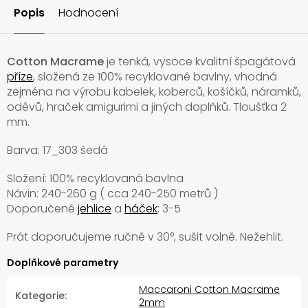
Popis
Hodnocení
Cotton Macrame
je tenká, vysoce kvalitní špagátová
příze
, složená ze 100% recyklované bavlny, vhodná
zejména na výrobu kabelek, koberců, košíčků, náramků,
oděvů, hraček amigurimi a jiných doplňků. Tloušťka 2
mm.
Barva: 17_303 šedá
Složení: 100% recyklovaná bavlna
Návin: 240-260 g ( cca 240-250 metrů )
Doporučené
jehlice
a
háček
: 3-5
Prát doporučujeme ručně v
30°, sušit volně. Nežehlit.
Doplňkové parametry
Maccaroni Cotton Macrame
Kategorie
:
2mm