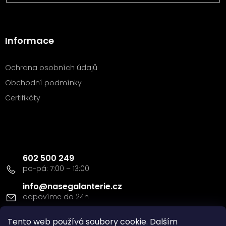
Informace
Ochrana osobních údajů
Obchodní podmínky
Certifikáty
Kontakt
602 500 249
info
@
nasegalanterie.cz
Tento web používá soubory cookie. Dalším
Doprava a platba