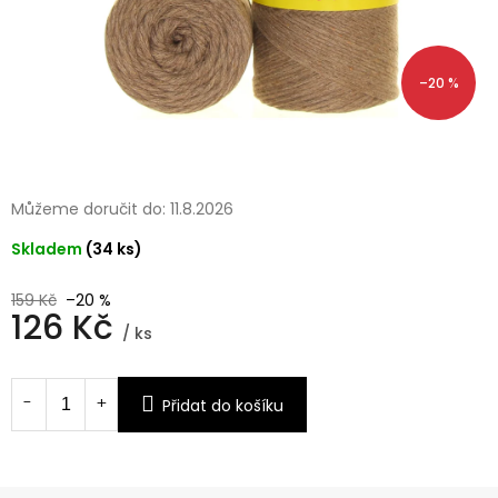
–20 %
Můžeme doručit do:
11.8.2026
Skladem
(34 ks)
159 Kč
–20 %
126 Kč
/ ks
Měrná
cena:
Přidat do košíku