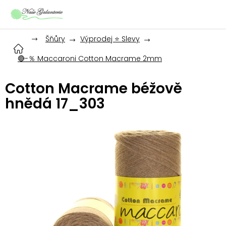
Přejít
na
obsah
Šňůry
Výprodej ⭐ Slevy
🔴-％ Maccaroni Cotton Macrame 2mm
Cotton Macrame béžově
hnědá 17_303