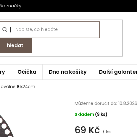
še značky
hledat
ry
Očička
Dna na košíky
Další galante
 oválné 16x24cm
Můžeme doručit do:
10.8.202
Skladem
(9 ks)
69 Kč
/ ks