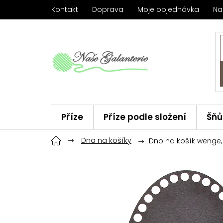
Přejít
Kontakt
Doprava
Moje objednávka
Na
na
obsah
Příze
Příze podle složení
Šňů
Háčky
Dna na košíky
ChiaoGoo
Značky
Dno na košík wenge,