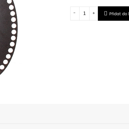
Měrná
cena:
Přidat do