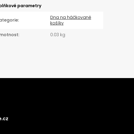
plňkové parametry
Dna na háčkované
ategorie
:
košíky
motnost
:
0.03 kg
e.cz