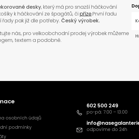
Do
ekorované desky
, který má pro snazší háčkování
košíky k háčkování ze špagátů, či
příze
.První řadu
 řady pak již dle potřeby.
Český výrobek.
K
ktujte nás, pro velkoobchodní prodej výrobek můžeme
H
 logem, textem a podobně.
Kontakt
rmace
602 500 249
a osobních údajů
info
@
nasegalanteri
dní podmínky
káty