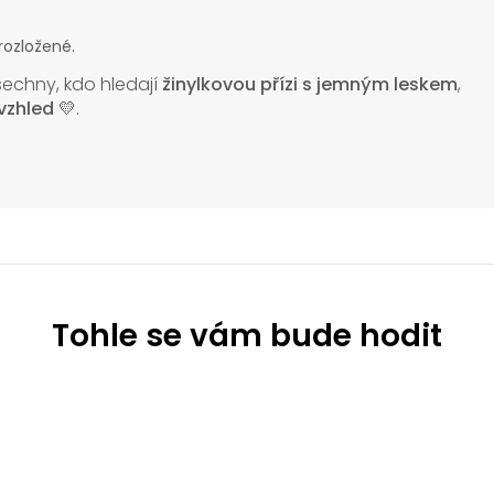
rozložené.
všechny, kdo hledají
žinylkovou přízi s jemným leskem
,
vzhled
💛.