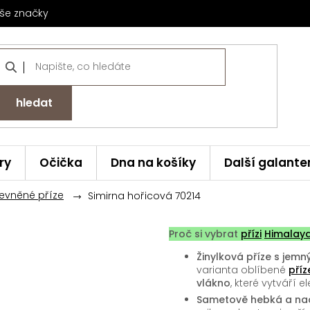
še značky
hledat
ry
Očička
Dna na košíky
Další galante
levněné příze
Simirna hořicová 70214
Proč si vybrat
přízi
Himalay
Žinylková příze s jemn
varianta oblíbené
příz
vlákno
, které vytváří e
Sametově hebká a na