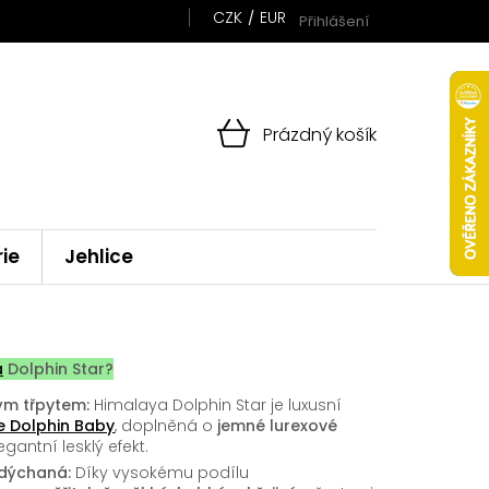
CZK
EUR
Přihlášení
NÁKUPNÍ
Prázdný košík
KOŠÍK
rie
Jehlice
a
Dolphin Star?
ým třpytem:
Himalaya Dolphin Star je luxusní
e Dolphin Baby
, doplněná o
jemné lurexové
legantní lesklý efekt.
dýchaná:
Díky vysokému podílu