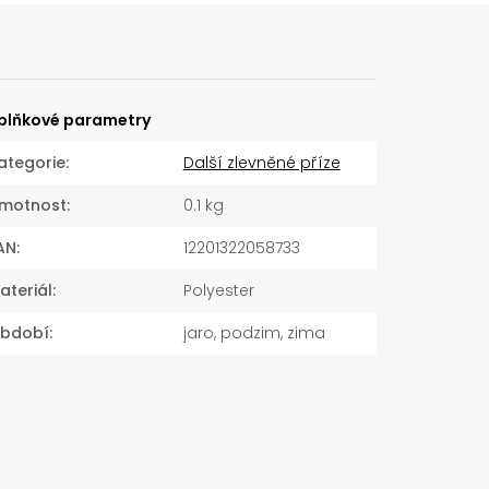
plňkové parametry
ategorie
:
Další zlevněné příze
motnost
:
0.1 kg
AN
:
12201322058733
ateriál
:
Polyester
bdobí
:
jaro, podzim, zima