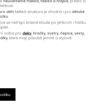
ze
neuvěřitelně měkká, hebká a hřejivá
, přesto si
lehkost.
ro děti:
Měkká struktura je vhodná i pro
dětské
kožku
.
íze se netřepí, krásně klouže po jehlicích i háčku
plet.
ní volba pro
deky
, hračky, svetry, čepice, vesty,
álky
, které mají působit jemně a stylově.
6
 košíku