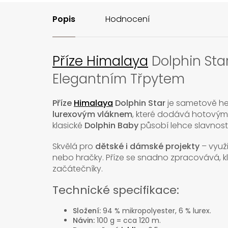
Popis
Hodnocení
Příze Himalaya
Dolphin Sta
Elegantním Třpytem
Příze
Himalaya
Dolphin Star
je sametově h
lurexovým vláknem
, které dodává hotovým
klasické
Dolphin Baby
působí lehce slavnostn
Skvělá pro
dětské i dámské projekty
– využi
nebo hračky. Příze se snadno zpracovává, klou
začátečníky.
Technické specifikace:
Složení:
94 % mikropolyester, 6 % lurex.
Návin:
100 g = cca 120 m.