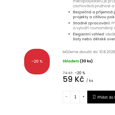
mikropolyesteru je pří
zachovává pružnost a 
Bezpečná a příjemná p
projekty a citlivou po
Snadné zpracování:
Př
a vytváří rovnoměrný ú
Elegantní vzhled:
Ideál
šaty nebo dětské over
Můžeme doručit do:
10.8.202
Skladem
(30 ks)
–20 %
74 Kč
–20 %
59 Kč
/ ks
Měrná
cena:
Přidat do