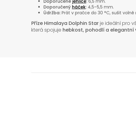
Doporučené
jehlice
:
6,5 mm.
Doporučený
háček
:
4,5–5,5 mm.
Údržba:
Prát v pračce do 30 °C, sušit volně 
Příze Himalaya Dolphin Star
je ideální pro 
která spojuje
hebkost, pohodlí a elegantní 