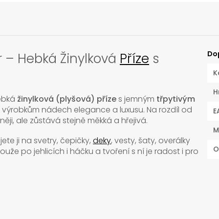
Do
r – Hebká Žinylková
Příze
s
K
H
ebká
žinylková (plyšová) příze
s jemným
třpytivým
 výrobkům nádech elegance a luxusu. Na rozdíl od
E
ěji, ale zůstává stejně měkká a hřejivá.
M
jete ji na svetry, čepičky,
deky
, vesty, šaty, overálky
O
že po jehlicích i háčku a tvoření s ní je radost i pro