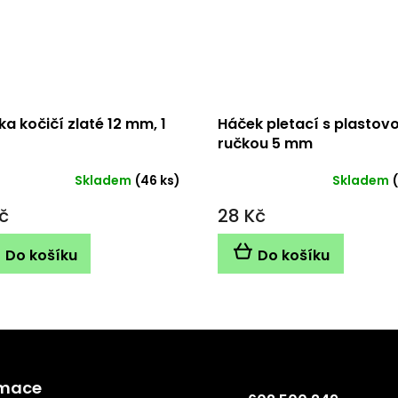
ka kočičí zlaté 12 mm, 1
Háček pletací s plastov
ručkou 5 mm
Skladem
(46 ks)
Skladem
Průměrné
hodnocení
č
28 Kč
produktu
je
5,0
Do košíku
Do košíku
z
5
hvězdiček.
Kontakt
rmace