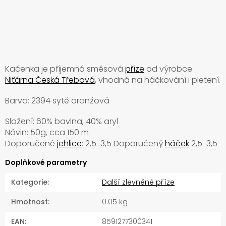
Kačenka je příjemná směsová
příze
od výrobce
Niťárna Česká Třebová
, vhodná na háčkování i pletení.
Barva: 2394 sytě oranžová
Složení: 60% bavlna, 40% aryl
Návin: 50g, cca 150 m
Doporučené
jehlice
: 2,5-3,5 Doporučený
háček
2,5-3,5
Doplňkové parametry
Kategorie
:
Další zlevněné příze
Hmotnost
:
0.05 kg
EAN
:
8591277300341