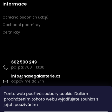
Informace
Ochrana osobních údajů
Obchodní podmínky
Certifikáty
Kontakt
602 500 249
info
@
nasegalanterie.cz
Doprava a platba
Tento web používá soubory cookie. Dalším
procházením tohoto webu vyjadřujete souhlas s
jejich používáním.