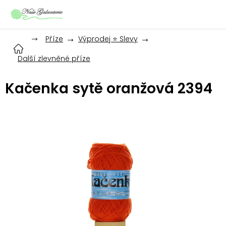
Přejít
na
obsah
Příze
Výprodej ⭐ Slevy
Další zlevněné příze
Kačenka sytě oranžová 2394