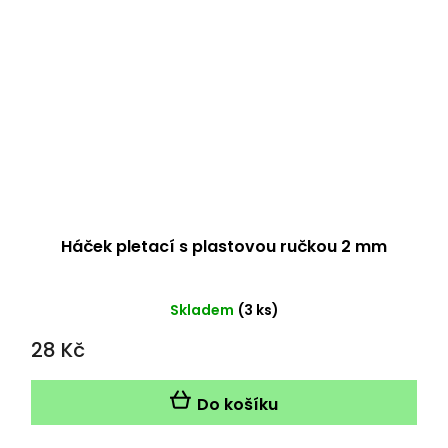
Háček pletací s plastovou ručkou 2 mm
Průměrné
Skladem
(3 ks)
hodnocení
28 Kč
produktu
je
5,0
Do košíku
z
5
hvězdiček.