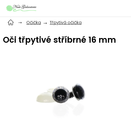
Přejít
na
obsah
Očička
Třpytivá očička
Oči třpytivé stříbrné 16 mm