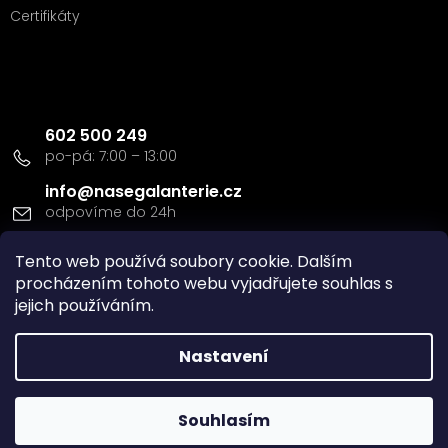
Certifikáty
Kontakt
602 500 249
info
@
nasegalanterie.cz
Tento web používá soubory cookie. Dalším
Doprava a platba
procházením tohoto webu vyjadřujete souhlas s
jejich používáním.
Nastavení
Vytvořil Shoptet
Souhlasím
Copyright 2026
Naše Galanterie s.r.o
. Všechna práva
vyhrazena.