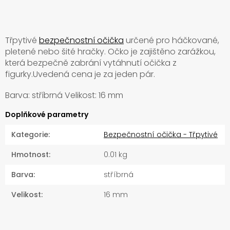
Třpytivé
bezpečnostní očička
určené pro háčkované,
pletené nebo šité hračky. Očko je zajištěno zarážkou,
která bezpečně zabrání vytáhnutí očička z
figurky.Uvedená cena je za jeden pár.
Barva: stříbrná Velikost: 16 mm
Doplňkové parametry
Kategorie
:
Bezpečnostní očička - Třpytivé
Hmotnost
:
0.01 kg
Barva
:
stříbrná
Velikost
:
16 mm