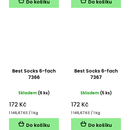
Do košíku
Do košíku
Best Socks 6-fach
Best Socks 6-fach
7366
7367
Skladem
(6 ks)
Skladem
(5 ks)
172 Kč
172 Kč
Měrná
Měrná
1 146,67 Kč / 1 kg
1 146,67 Kč / 1 kg
cena:
cena:
Do košíku
Do košíku