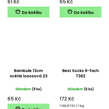
61 Kč
65 Kč
Do košíku
Do košíku
Bambule 13cm
Best Socks 6-fach
světle lososová 23
7362
Skladem
(9 ks)
Skladem
(6 ks)
65 Kč
172 Kč
Měrná
1 146,67 Kč / 1 kg