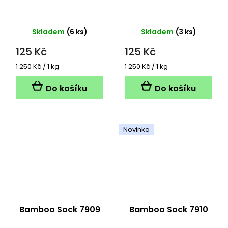
Skladem
(6 ks)
Skladem
(3 ks)
125 Kč
125 Kč
Měrná
Měrná
1 250 Kč / 1 kg
1 250 Kč / 1 kg
cena:
cena:
Do košíku
Do košíku
Novinka
Bamboo Sock 7909
Bamboo Sock 7910