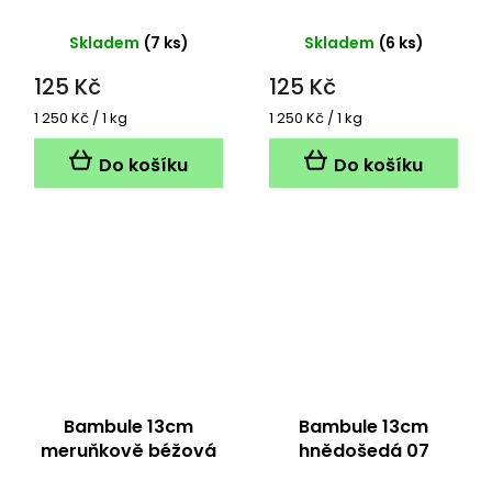
Skladem
(7 ks)
Skladem
(6 ks)
125 Kč
125 Kč
Měrná
Měrná
1 250 Kč / 1 kg
1 250 Kč / 1 kg
cena:
cena:
Do košíku
Do košíku
Bambule 13cm
Bambule 13cm
meruňkově béžová
hnědošedá 07
03