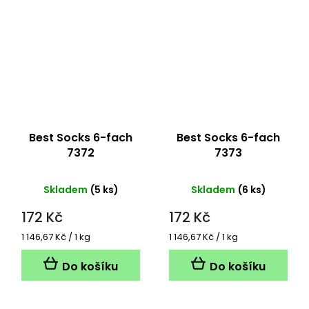
Best Socks 6-fach
Best Socks 6-fach
7372
7373
Skladem
(5 ks)
Skladem
(6 ks)
172 Kč
172 Kč
Měrná
Měrná
1 146,67 Kč / 1 kg
1 146,67 Kč / 1 kg
cena:
cena:
Do košíku
Do košíku