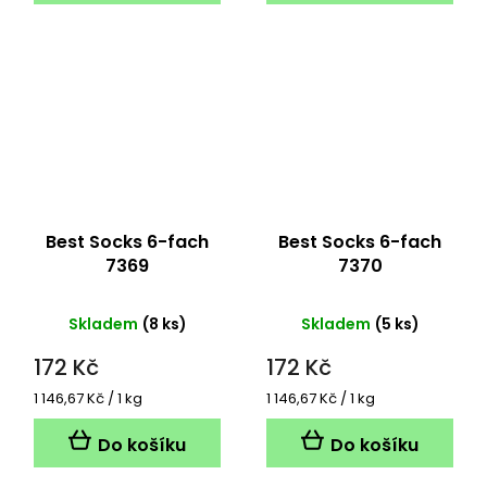
Best Socks 6-fach
Best Socks 6-fach
7369
7370
Skladem
(8 ks)
Skladem
(5 ks)
172 Kč
172 Kč
Měrná
Měrná
1 146,67 Kč / 1 kg
1 146,67 Kč / 1 kg
cena:
cena:
Do košíku
Do košíku