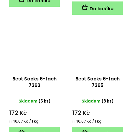
Do košíku
cena:
Do košíku
Best Socks 6-fach
Best Socks 6-fach
7363
7365
Skladem
(5 ks)
Skladem
(8 ks)
172 Kč
172 Kč
Měrná
Měrná
1 146,67 Kč / 1 kg
1 146,67 Kč / 1 kg
cena:
cena: