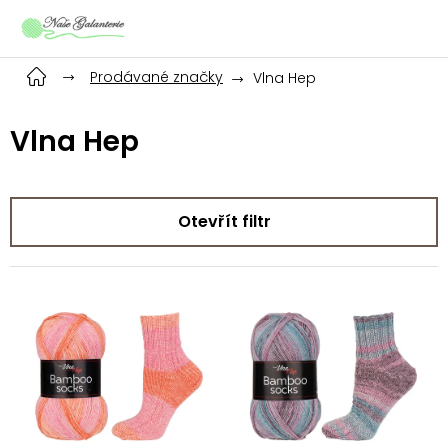
Přejít
na
obsah
Prodávané značky
Vlna Hep
Vlna Hep
Otevřít filtr
V
ý
p
i
s
p
r