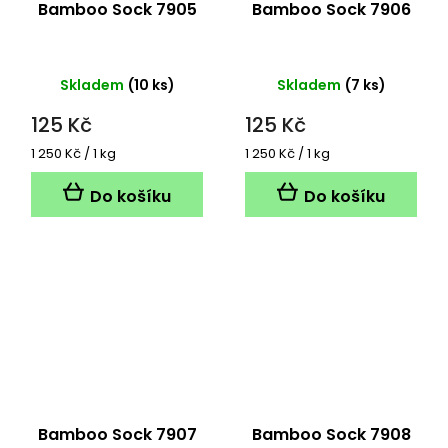
Bamboo Sock 7905
Bamboo Sock 7906
Skladem
(10 ks)
Skladem
(7 ks)
125 Kč
125 Kč
Měrná
Měrná
1 250 Kč / 1 kg
1 250 Kč / 1 kg
cena:
cena:
Do košíku
Do košíku
Bamboo Sock 7907
Bamboo Sock 7908