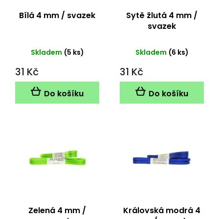
o
d
Bílá 4 mm / svazek
Sytě žlutá 4 mm /
u
svazek
k
t
Skladem
(5 ks)
Skladem
(6 ks)
ů
31 Kč
31 Kč
Do košíku
Do košíku
Zelená 4 mm /
Královská modrá 4