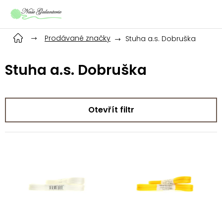
Přejít
na
obsah
Prodávané značky
Stuha a.s. Dobruška
Stuha a.s. Dobruška
Otevřít filtr
V
ý
p
i
s
p
r